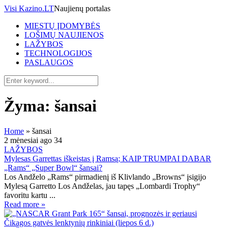
Visi Kazino.LT
Naujienų portalas
MIESTŲ ĮDOMYBĖS
LOŠIMŲ NAUJIENOS
LAŽYBOS
TECHNOLOGIJOS
PASLAUGOS
Žyma:
šansai
Home
»
šansai
2 mėnesiai ago
34
LAŽYBOS
Mylesas Garrettas iškeistas į Ramsą; KAIP TRUMPAI DABAR
„Rams“ „Super Bowl“ šansai?
Los Andželo „Rams“ pirmadienį iš Klivlando „Browns“ įsigijo
Mylesą Garretto Los Andželas, jau tapęs „Lombardi Trophy“
favoritu kartu ...
Read more »