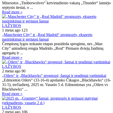
Minesotos „Timberwolves“ ketvirtadienio vakarą „Thunder“ laimėjo
septynis tiesiai, o ...
Read more »
LAŽYBOS
1 metai ago
123
„Manchester City“ ir „Real Madrid“ prognozės, ekspertų
pasirinkimai ir geriausi šansai
Čempionų lygos nokauto etapas prasideda sprogimu, nes „Man
City“ antradienį rengia Madrido „Real“ Pirmasis dviejų žaidimų
agregatų ir ...
Read more »
LAŽYBOS
2 metai ago
90
„Oilers“ ir „Blackhawks“ prognozė, šansai ir pradiniai vartininkai
„Edmonton Oilers“ (33-16-4) apsilanko Čikagos „Blackhawks“ (16-
31-5), trečiadienį, 2025 m. Vasario 5 d. Edmontonas yra „Oilers vs
Blackhawks“ ...
Read more »
LAŽYBOS
2 metai ago
106