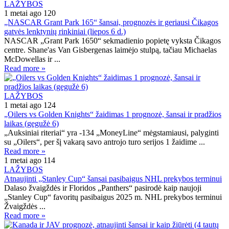
LAŽYBOS
1 metai ago
120
„NASCAR Grant Park 165“ šansai, prognozės ir geriausi Čikagos
gatvės lenktynių rinkiniai (liepos 6 d.)
NASCAR „Grant Park 1650“ sekmadienio popietę vyksta Čikagos
centre. Shane'as Van Gisbergenas laimėjo stulpą, tačiau Michaelas
McDowellas ir ...
Read more »
LAŽYBOS
1 metai ago
124
„Oilers vs Golden Knights“ žaidimas 1 prognozė, šansai ir pradžios
laikas (gegužė 6)
„Auksiniai riteriai“ yra -134 „MoneyLine“ mėgstamiausi, palyginti
su „Oilers“, per šį vakarą savo antrojo turo serijos 1 žaidime ...
Read more »
1 metai ago
114
LAŽYBOS
Atnaujinti „Stanley Cup“ šansai pasibaigus NHL prekybos terminui
Dalaso žvaigždės ir Floridos „Panthers“ pasirodė kaip naujoji
„Stanley Cup“ favoritų pasibaigus 2025 m. NHL prekybos terminui
Žvaigždės ...
Read more »