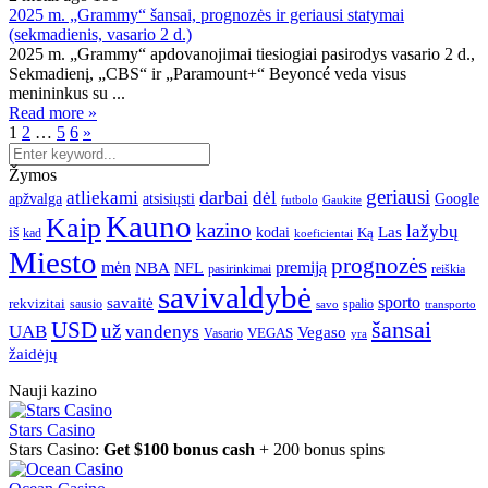
2025 m. „Grammy“ šansai, prognozės ir geriausi statymai
(sekmadienis, vasario 2 d.)
2025 m. „Grammy“ apdovanojimai tiesiogiai pasirodys vasario 2 d.,
Sekmadienį, „CBS“ ir „Paramount+“ Beyoncé veda visus
menininkus su ...
Read more »
1
2
…
5
6
»
Žymos
geriausi
darbai
atliekami
dėl
apžvalga
Google
atsisiųsti
futbolo
Gaukite
Kauno
Kaip
kazino
lažybų
Las
iš
kodai
Ką
kad
koeficientai
Miesto
prognozės
mėn
premiją
NBA
NFL
pasirinkimai
reiškia
savivaldybė
sporto
savaitė
rekvizitai
spalio
sausio
transporto
savo
šansai
USD
už
UAB
vandenys
Vegaso
VEGAS
Vasario
yra
žaidėjų
Nauji kazino
Stars Casino
Stars Casino:
Get $100 bonus cash
+ 200 bonus spins