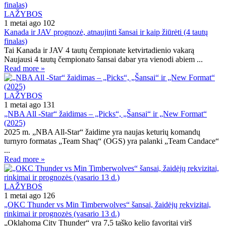
LAŽYBOS
1 metai ago
102
Kanada ir JAV prognozė, atnaujinti šansai ir kaip žiūrėti (4 tautų
finalas)
Tai Kanada ir JAV 4 tautų čempionate ketvirtadienio vakarą
Naujausi 4 tautų čempionato šansai dabar yra vienodi abiem ...
Read more »
LAŽYBOS
1 metai ago
131
„NBA All -Star“ žaidimas – „Picks“, „Šansai“ ir „New Format“
(2025)
2025 m. „NBA All-Star“ žaidime yra naujas keturių komandų
turnyro formatas „Team Shaq“ (OGS) yra palanki „Team Candace“
...
Read more »
LAŽYBOS
1 metai ago
126
„OKC Thunder vs Min Timberwolves“ šansai, žaidėjų rekvizitai,
rinkimai ir prognozės (vasario 13 d.)
„Oklahoma City Thunder“ yra 7,5 taško kelio favoritai virš