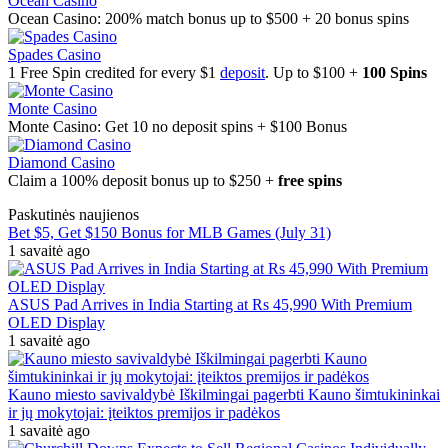
Ocean Casino
Ocean Casino: 200% match bonus up to $500 + 20 bonus spins
Spades Casino
1 Free Spin credited for every $1
deposit
. Up to $100 +
100 Spins
Monte Casino
Monte Casino: Get 10 no deposit spins + $100 Bonus
Diamond Casino
Claim a 100% deposit bonus up to $250 +
free spins
Paskutinės naujienos
Bet $5, Get $150 Bonus for MLB Games (July 31)
1 savaitė ago
ASUS Pad Arrives in India Starting at Rs 45,990 With Premium
OLED Display
1 savaitė ago
Kauno miesto savivaldybė Iškilmingai pagerbti Kauno šimtukininkai
ir jų mokytojai: įteiktos premijos ir padėkos
1 savaitė ago