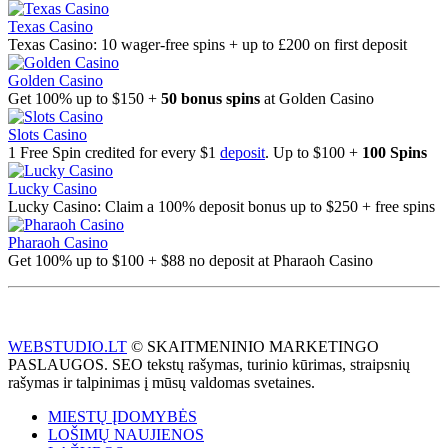
Texas Casino
Texas Casino: 10 wager-free spins + up to £200 on first deposit
Golden Casino
Get 100% up to $150 +
50 bonus spins
at Golden Casino
Slots Casino
1 Free Spin credited for every $1
deposit
. Up to $100 +
100 Spins
Lucky Casino
Lucky Casino: Claim a 100% deposit bonus up to $250 + free spins
Pharaoh Casino
Get 100% up to $100 + $88 no deposit at Pharaoh Casino
WEBSTUDIO.LT
© SKAITMENINIO MARKETINGO
PASLAUGOS. SEO tekstų rašymas, turinio kūrimas, straipsnių
rašymas ir talpinimas į mūsų valdomas svetaines.
MIESTŲ ĮDOMYBĖS
LOŠIMŲ NAUJIENOS