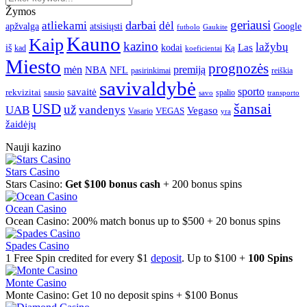
Žymos
geriausi
darbai
atliekami
dėl
apžvalga
Google
atsisiųsti
futbolo
Gaukite
Kauno
Kaip
kazino
lažybų
Las
iš
kodai
Ką
kad
koeficientai
Miesto
prognozės
mėn
premiją
NBA
NFL
pasirinkimai
reiškia
savivaldybė
sporto
savaitė
rekvizitai
spalio
sausio
transporto
savo
šansai
USD
už
UAB
vandenys
Vegaso
VEGAS
Vasario
yra
žaidėjų
Nauji kazino
Stars Casino
Stars Casino:
Get $100 bonus cash
+ 200 bonus spins
Ocean Casino
Ocean Casino: 200% match bonus up to $500 + 20 bonus spins
Spades Casino
1 Free Spin credited for every $1
deposit
. Up to $100 +
100 Spins
Monte Casino
Monte Casino: Get 10 no deposit spins + $100 Bonus