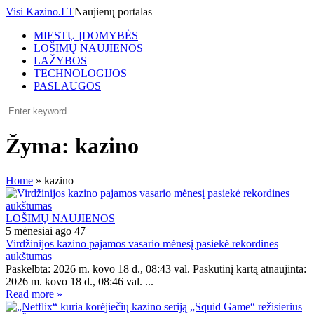
Visi Kazino.LT
Naujienų portalas
MIESTŲ ĮDOMYBĖS
LOŠIMŲ NAUJIENOS
LAŽYBOS
TECHNOLOGIJOS
PASLAUGOS
Žyma:
kazino
Home
»
kazino
LOŠIMŲ NAUJIENOS
5 mėnesiai ago
47
Virdžinijos kazino pajamos vasario mėnesį pasiekė rekordines
aukštumas
Paskelbta: 2026 m. kovo 18 d., 08:43 val. Paskutinį kartą atnaujinta:
2026 m. kovo 18 d., 08:46 val. ...
Read more »