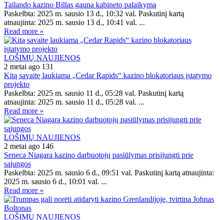
Tailando kazino Billas gauna kabineto palaikymą
Paskelbta: 2025 m. sausio 13 d., 10:32 val. Paskutinį kartą
atnaujinta: 2025 m. sausio 13 d., 10:41 val. ...
Read more »
LOŠIMŲ NAUJIENOS
2 metai ago
131
Kitą savaitę laukiama „Cedar Rapids“ kazino blokatoriaus įstatymo
projekto
Paskelbta: 2025 m. sausio 11 d., 05:28 val. Paskutinį kartą
atnaujinta: 2025 m. sausio 11 d., 05:28 val. ...
Read more »
LOŠIMŲ NAUJIENOS
2 metai ago
146
Seneca Niagara kazino darbuotojų pasiūlymas prisijungti prie
sąjungos
Paskelbta: 2025 m. sausio 6 d., 09:51 val. Paskutinį kartą atnaujinta:
2025 m. sausio 6 d., 10:01 val. ...
Read more »
LOŠIMŲ NAUJIENOS