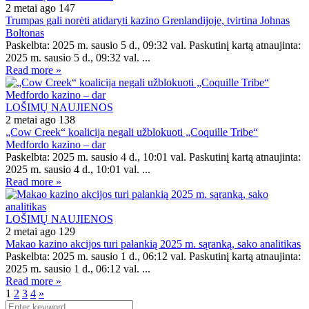
2 metai ago
147
Trumpas gali norėti atidaryti kazino Grenlandijoje, tvirtina Johnas
Boltonas
Paskelbta: 2025 m. sausio 5 d., 09:32 val. Paskutinį kartą atnaujinta:
2025 m. sausio 5 d., 09:32 val. ...
Read more »
LOŠIMŲ NAUJIENOS
2 metai ago
138
„Cow Creek“ koalicija negali užblokuoti „Coquille Tribe“
Medfordo kazino – dar
Paskelbta: 2025 m. sausio 4 d., 10:01 val. Paskutinį kartą atnaujinta:
2025 m. sausio 4 d., 10:01 val. ...
Read more »
LOŠIMŲ NAUJIENOS
2 metai ago
129
Makao kazino akcijos turi palankią 2025 m. sąranką, sako analitikas
Paskelbta: 2025 m. sausio 1 d., 06:12 val. Paskutinį kartą atnaujinta:
2025 m. sausio 1 d., 06:12 val. ...
Read more »
1
2
3
4
»