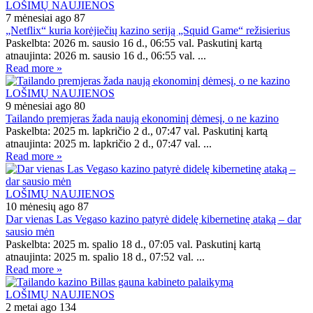
LOŠIMŲ NAUJIENOS
7 mėnesiai ago
87
„Netflix“ kuria korėjiečių kazino seriją „Squid Game“ režisierius
Paskelbta: 2026 m. sausio 16 d., 06:55 val. Paskutinį kartą
atnaujinta: 2026 m. sausio 16 d., 06:55 val. ...
Read more »
LOŠIMŲ NAUJIENOS
9 mėnesiai ago
80
Tailando premjeras žada naują ekonominį dėmesį, o ne kazino
Paskelbta: 2025 m. lapkričio 2 d., 07:47 val. Paskutinį kartą
atnaujinta: 2025 m. lapkričio 2 d., 07:47 val. ...
Read more »
LOŠIMŲ NAUJIENOS
10 mėnesių ago
87
Dar vienas Las Vegaso kazino patyrė didelę kibernetinę ataką – dar
sausio mėn
Paskelbta: 2025 m. spalio 18 d., 07:05 val. Paskutinį kartą
atnaujinta: 2025 m. spalio 18 d., 07:52 val. ...
Read more »
LOŠIMŲ NAUJIENOS
2 metai ago
134