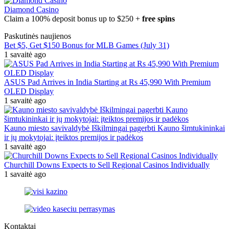
Diamond Casino
Claim a 100% deposit bonus up to $250 +
free spins
Paskutinės naujienos
Bet $5, Get $150 Bonus for MLB Games (July 31)
1 savaitė ago
ASUS Pad Arrives in India Starting at Rs 45,990 With Premium
OLED Display
1 savaitė ago
Kauno miesto savivaldybė Iškilmingai pagerbti Kauno šimtukininkai
ir jų mokytojai: įteiktos premijos ir padėkos
1 savaitė ago
Churchill Downs Expects to Sell Regional Casinos Individually
1 savaitė ago
Kontaktai