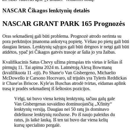
NASCAR Čikagos lenktynių detalės
NASCAR GRANT PARK 165 Prognozės
Oras sekmadienį gali būti problema. Prognozė atrodo nerimta su
pora perkūnijos įmanoma ankstyvą popietę. Vėliau po pietų gali būti
daugiau lietaus. Lenktynių sąlygos gali būti drėgnos ir netgi gali būti
atidėtos, ypač jei Čikagos gatvės trasoje ar šalia jo yra žaibas.
Kvalifikacinis Satus Chevy užima pirmąsias tris vietas ir šešias iš
pirmųjų 11. Tai apima 2024 m. Laimėtoją Alexą Bowmaną
(kvalifikuota 11 -oji). Po Shane'o Van Gisbergeno, Michaelio
McDowello ir Carsono Hocevaro, už trijulės yra Tyleris Reddickas
ir Chase'as Briscoe. Kyle'as Buschas atrodė tvirtas, eidamas aplink
trasą ir pradės sekmadienį iš šeštosios pozicijos.
Vėlgi, tai buvo viena keistų lenktynių, tačiau galų gale
Van Gisbergenas suvaidino dominuojančią „Xfinity“
lenktynių versiją. Daugiau nei 50 ratų jis dominavo
dideliuose lenktynių ruožuose. Po iš naujo paleidus du
ratus, jis laikė lauką. Iš ten tai buvo dar viena kelių
kursų specialisto pergalė.