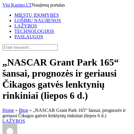
Visi Kazino.LT
Naujienų portalas
MIESTŲ ĮDOMYBĖS
LOŠIMŲ NAUJIENOS
LAŽYBOS
TECHNOLOGIJOS
PASLAUGOS
„NASCAR Grant Park 165“
šansai, prognozės ir geriausi
Čikagos gatvės lenktynių
rinkiniai (liepos 6 d.)
Home
»
Blog
»
„NASCAR Grant Park 165“ šansai, prognozės ir
geriausi Čikagos gatvės lenktynių rinkiniai (liepos 6 d.)
LAŽYBOS