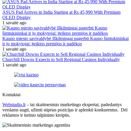
ASUS Pad Arrives in India Starting at Rs 45,990 With Premium
OLED Display
1 savaitė ago
Kauno miesto savivaldybė Iškilmingai pagerbti Kauno šimtukininkai
ir jų mokytojai: įteiktos premijos ir padėkos
1 savaitė ago
Churchill Downs Expects to Sell Regional Casinos Individually
1 savaitė ago
Kontaktai
Webstudio.lt
– tai skaitmeninio marketingo ekspertai, padedantys
verslams augti, užimti stiprias pozicijas ir aplenkti konkurentus. Dėl
reklamos ir turinio talpinimo kreiptis.