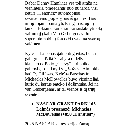
Dabar Denny Hamlinas yra toli gražu ne
vienintelis, pradedantis nuo nugaros, visi
keturi „Hendrick“ automobiliai
sekmadienio popietę bus iš galinės. Bus
intriguojanti pamatyti, kas gali išaugti į
lauką. Tokiame kurse sunku sustabdyti tokį
vairuotoją kaip Van Gisbergenas. Jo
superautomobilių fonas čia vaidina svarbų
vaidmenį.
Kyle'as Larsonas gali būti greitas, bet ar jis
gali greitai išlikti? Tai yra didelis
klausimas. Po to „Chevy“ turi puikią
galimybę pasidaryti šį „3-už-3“. Atminkite,
kad Ty Gibbsas, Kyle'as Buschas ir
Michaelas McDowellas buvo vieninteliai,
kurie du kartus pateko į dešimtuką. Jei ne
van Gisbergenas, ar tai vienos iš tų trijų
savaitė?
NASCAR GRANT PARK 165
Laimės prognozė: Michaelas
McDowellas (+850 „Fanduel“)
2025 NASCAR taurės serijos šansų