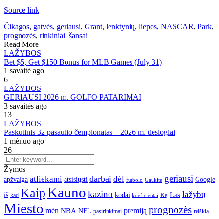
Source link
Čikagos
,
gatvės
,
geriausi
,
Grant
,
lenktynių
,
liepos
,
NASCAR
,
Park
,
prognozės
,
rinkiniai
,
šansai
Read More
LAŽYBOS
Bet $5, Get $150 Bonus for MLB Games (July 31)
1 savaitė ago
6
LAŽYBOS
GERIAUSI 2026 m. GOLFO PATARIMAI
3 savaitės ago
13
LAŽYBOS
Paskutinis 32 pasaulio čempionatas – 2026 m. tiesiogiai
1 mėnuo ago
26
Žymos
geriausi
darbai
atliekami
dėl
apžvalga
Google
atsisiųsti
futbolo
Gaukite
Kauno
Kaip
kazino
lažybų
Las
iš
kodai
Ką
kad
koeficientai
Miesto
prognozės
mėn
premiją
NBA
NFL
pasirinkimai
reiškia