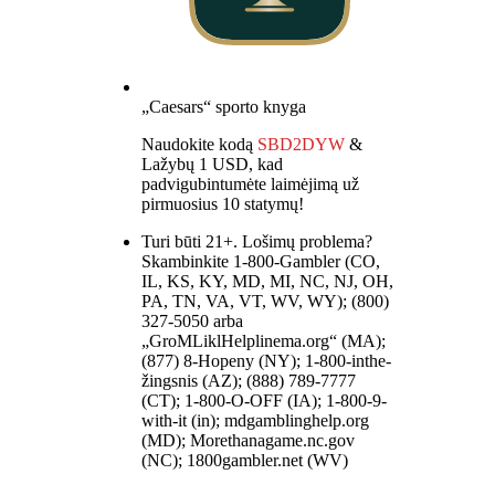
„Caesars“ sporto knyga
Naudokite kodą
SBD2DYW
&
Lažybų 1 USD, kad
padvigubintumėte laimėjimą už
pirmuosius 10 statymų!
Turi būti 21+. Lošimų problema?
Skambinkite 1-800-Gambler (CO,
IL, KS, KY, MD, MI, NC, NJ, OH,
PA, TN, VA, VT, WV, WY); (800)
327-5050 arba
„GroMLiklHelplinema.org“ (MA);
(877) 8-Hopeny (NY); 1-800-inthe-
žingsnis (AZ); (888) 789-7777
(CT); 1-800-O-OFF (IA); 1-800-9-
with-it (in); mdgamblinghelp.org
(MD); Morethanagame.nc.gov
(NC); 1800gambler.net (WV)