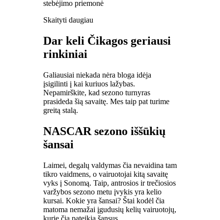
stebėjimo priemonė
Skaityti daugiau
Dar keli Čikagos geriausi
rinkiniai
Galiausiai niekada nėra bloga idėja
įsigilinti į kai kuriuos lažybas.
Nepamirškite, kad sezono turnyras
prasideda šią savaitę. Mes taip pat turime
greitą stalą.
NASCAR sezono iššūkių
šansai
Laimei, degalų valdymas čia nevaidina tam
tikro vaidmens, o vairuotojai kitą savaitę
vyks į Sonomą. Taip, antrosios ir trečiosios
varžybos sezono metu įvykis yra kelio
kursai. Kokie yra šansai? Štai kodėl čia
matoma nemažai įgudusių kelių vairuotojų,
kurie čia pateikia šansus.