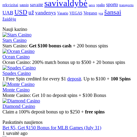
savivaldybė
sporto
savaitė
rekvizitai
spalio
sausio
transporto
savo
šansai
USD
už
UAB
vandenys
Vegaso
VEGAS
Vasario
yra
žaidėjų
Nauji kazino
Stars Casino
Stars Casino:
Get $100 bonus cash
+ 200 bonus spins
Ocean Casino
Ocean Casino: 200% match bonus up to $500 + 20 bonus spins
Spades Casino
1 Free Spin credited for every $1
deposit
. Up to $100 +
100 Spins
Monte Casino
Monte Casino: Get 10 no deposit spins + $100 Bonus
Diamond Casino
Claim a 100% deposit bonus up to $250 +
free spins
Paskutinės naujienos
Bet $5, Get $150 Bonus for MLB Games (July 31)
1 savaitė ago