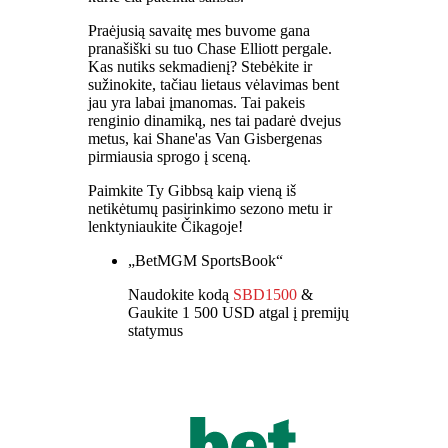
Praėjusią savaitę mes buvome gana
pranašiški su tuo Chase Elliott pergale.
Kas nutiks sekmadienį? Stebėkite ir
sužinokite, tačiau lietaus vėlavimas bent
jau yra labai įmanomas. Tai pakeis
renginio dinamiką, nes tai padarė dvejus
metus, kai Shane'as Van Gisbergenas
pirmiausia sprogo į sceną.
Paimkite Ty Gibbsą kaip vieną iš
netikėtumų pasirinkimo sezono metu ir
lenktyniaukite Čikagoje!
„BetMGM SportsBook“
Naudokite kodą
SBD1500
&
Gaukite 1 500 USD atgal į premijų
statymus