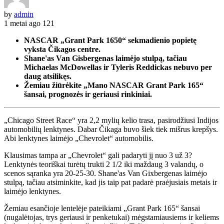
by
admin
1 metai ago
121
NASCAR „Grant Park 1650“ sekmadienio popietę
vyksta Čikagos centre.
Shane'as Van Gisbergenas laimėjo stulpą, tačiau
Michaelas McDowellas ir Tyleris Reddickas nebuvo per
daug atsilikęs.
Žemiau žiūrėkite „Mano NASCAR Grant Park 165“
šansai, prognozės ir geriausi rinkiniai.
„Chicago Street Race“ yra 2,2 mylių kelio trasa, pasirodžiusi Indijos
automobilių lenktynes. Dabar Čikaga buvo šiek tiek mišrus krepšys.
Abi lenktynes ​​laimėjo „Chevrolet“ automobilis.
Klausimas tampa ar „Chevrolet“ gali padaryti jį nuo 3 už 3?
Lenktynės teoriškai turėtų trukti 2 1/2 iki maždaug 3 valandų, o
scenos sąranka yra 20-25-30. Shane'as Van Gixbergenas laimėjo
stulpą, tačiau atsiminkite, kad jis taip pat padarė praėjusiais metais ir
laimėjo lenktynes.
Žemiau esančioje lentelėje pateikiami „Grant Park 165“ šansai
(nugalėtojas, trys geriausi ir penketukai) mėgstamiausiems ir keliems