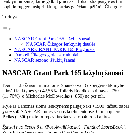
lenktynininkams, kurie galbūt ginčijasi. Toliau straipsnyje aš turiu
papildomų geriausių rinkinių, kurias galėčiau apžiūrėti Čikagoje.
Turinys
NASCAR Grant Park 165 lažybų šansai
NASCAR Čikagos lenktynių detalės
NASCAR GRANT PARK 165 Prognozės
Dar keli Čikagos geriausi rinkiniai
NASCAR sezono iššūkių šansai
NASCAR Grant Park 165 lažybų šansai
Esant +135 šansui, numanoma Shane'o van Gisbergeno tikimybė
laimėti lenktynes ​​yra 42,55%. Taileris Reddickas rituavo +750
(11,76%), o Michaelas McDowellas (+850) ne per toli.
Kyle'as Larsonas šioms lenktynėms pailgėjo iki +1500, tačiau dabar
yra +350 NASCAR taurės serijos koeficientuose. Christopheris
Bellas (+500) mato trumpesnius šansus ir pakilo iki antros.
Šansai nuo liepos 6 d. (Post-kvalifikacija) „Fanduel SportsBook“.
Žr. SBD vadovus apie „Fanduel“ reklamos kodą.