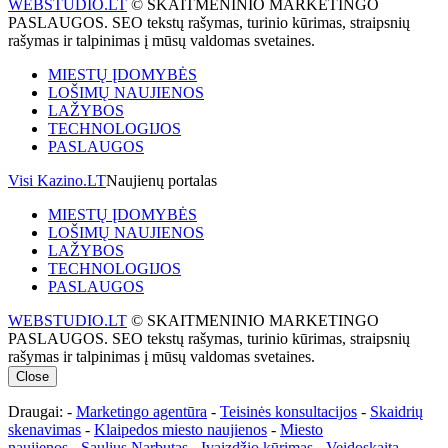
WEBSTUDIO.LT
© SKAITMENINIO MARKETINGO
PASLAUGOS. SEO tekstų rašymas, turinio kūrimas, straipsnių
rašymas ir talpinimas į mūsų valdomas svetaines.
MIESTŲ ĮDOMYBĖS
LOŠIMŲ NAUJIENOS
LAŽYBOS
TECHNOLOGIJOS
PASLAUGOS
Visi Kazino.LT
Naujienų portalas
MIESTŲ ĮDOMYBĖS
LOŠIMŲ NAUJIENOS
LAŽYBOS
TECHNOLOGIJOS
PASLAUGOS
WEBSTUDIO.LT
© SKAITMENINIO MARKETINGO
PASLAUGOS. SEO tekstų rašymas, turinio kūrimas, straipsnių
rašymas ir talpinimas į mūsų valdomas svetaines.
Close
Draugai: -
Marketingo agentūra
-
Teisinės konsultacijos
-
Skaidrių
skenavimas
-
Klaipedos miesto naujienos
-
Miesto
naujienos
-
Saulius Narbutas
-
Įvaizdžio kūrimas
-
Veidoskaita
-