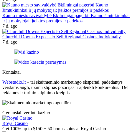
Kauno miesto savivaldybė Iškilmingai pagerbti Kauno šimtukininkai
ir jų mokytojai: įteiktos premijos ir padėkos
7 d. ago
Churchill Downs Expects to Sell Regional Casinos Individually
7 d. ago
Kontaktai
Webstudio.lt
– tai skaitmeninio marketingo ekspertai, padedantys
verslams augti, užimti stiprias pozicijas ir aplenkti konkurentus. Dėl
reklamos ir turinio talpinimo kreiptis.
Geriausiai įvertinti kazino
Royal Casino
Get 100% up to $150 + 50 bonus spins at Royal Casino