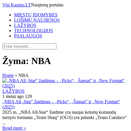
Visi Kazino.LT
Naujienų portalas
MIESTŲ ĮDOMYBĖS
LOŠIMŲ NAUJIENOS
LAŽYBOS
TECHNOLOGIJOS
PASLAUGOS
Žyma:
NBA
Home
»
NBA
LAŽYBOS
1 metai ago
129
„NBA All -Star“ žaidimas – „Picks“, „Šansai“ ir „New Format“
(2025)
2025 m. „NBA All-Star“ žaidime yra naujas keturių komandų
turnyro formatas „Team Shaq“ (OGS) yra palanki „Team Candace“
...
Read more »