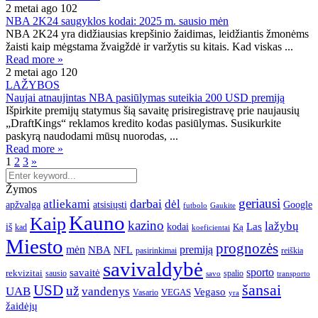
2 metai ago
102
NBA 2K24 saugyklos kodai: 2025 m. sausio mėn
NBA 2K24 yra didžiausias krepšinio žaidimas, leidžiantis žmonėms
žaisti kaip mėgstama žvaigždė ir varžytis su kitais. Kad viskas ...
Read more »
2 metai ago
120
LAŽYBOS
Naujai atnaujintas NBA pasiūlymas suteikia 200 USD premiją
Išpirkite premijų statymus šią savaitę prisiregistravę prie naujausių
„DraftKings“ reklamos kredito kodas pasiūlymas. Susikurkite
paskyrą naudodami mūsų nuorodas, ...
Read more »
1
2
3
»
Žymos
geriausi
darbai
atliekami
dėl
apžvalga
Google
atsisiųsti
futbolo
Gaukite
Kauno
Kaip
kazino
lažybų
Las
iš
kodai
Ką
kad
koeficientai
Miesto
prognozės
mėn
premiją
NBA
NFL
pasirinkimai
reiškia
savivaldybė
sporto
savaitė
rekvizitai
spalio
sausio
transporto
savo
šansai
USD
už
UAB
vandenys
Vegaso
VEGAS
Vasario
yra
žaidėjų