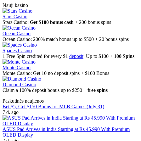
Nauji kazino
Stars Casino
Stars Casino:
Get $100 bonus cash
+ 200 bonus spins
Ocean Casino
Ocean Casino: 200% match bonus up to $500 + 20 bonus spins
Spades Casino
1 Free Spin credited for every $1
deposit
. Up to $100 +
100 Spins
Monte Casino
Monte Casino: Get 10 no deposit spins + $100 Bonus
Diamond Casino
Claim a 100% deposit bonus up to $250 +
free spins
Paskutinės naujienos
Bet $5, Get $150 Bonus for MLB Games (July 31)
7 d. ago
ASUS Pad Arrives in India Starting at Rs 45,990 With Premium
OLED Display
7 d. ago