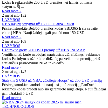
kodas Ir reikalaukite 200 USD premijos, jei laimės pirmasis
statymas. Šį ...
Read more »
2 metai ago
132
LAŽYBOS
NBA lažybų statymas už 150 USD arba 1 tūkst
Prisiregistruokite Bet365 premijos kodas SBD365 Ir šią savaitę
eikite į NBA. Nauji žaidėjai gali pradėti nuo 150 USD ...
Read more »
2 metai ago
109
LAŽYBOS
Uždirbkite greitą 200 USD premiją už NBA, NCAAB
Ventiliatoriai, kurie naudojasi naujausiais „DraftKings“ reklamos
kodas Pasiūlymas uždirbkite didžiulę pasveikinimo premiją prieš
artėjančius pasirodymus NBA ir koledžo ...
Read more »
2 metai ago
143
LAŽYBOS
Statykite 5 USD už NBA, „College Hoops“ už 200 USD premiją
Prisiregistruokite naudodami naujausią informaciją „FanDuel“
reklamos kodas pradėti nuo šio garantuoto nugalėtojo. Nauji žaidėjai
gali užrakinti 5 USD ...
Read more »
TECHNOLOGIJOS