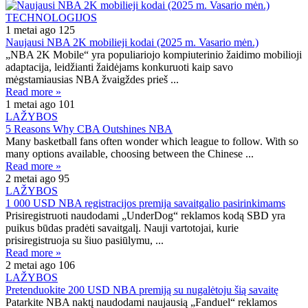
TECHNOLOGIJOS
1 metai ago
125
Naujausi NBA 2K mobilieji kodai (2025 m. Vasario mėn.)
„NBA 2K Mobile“ yra populiariojo kompiuterinio žaidimo mobilioji
adaptacija, leidžianti žaidėjams konkuruoti kaip savo
mėgstamiausias NBA žvaigždes prieš ...
Read more »
1 metai ago
101
LAŽYBOS
5 Reasons Why CBA Outshines NBA
Many basketball fans often wonder which league to follow. With so
many options available, choosing between the Chinese ...
Read more »
2 metai ago
95
LAŽYBOS
1 000 USD NBA registracijos premija savaitgalio pasirinkimams
Prisiregistruoti naudodami „UnderDog“ reklamos kodą SBD yra
puikus būdas pradėti savaitgalį. Nauji vartotojai, kurie
prisiregistruoja su šiuo pasiūlymu, ...
Read more »
2 metai ago
106
LAŽYBOS
Pretenduokite 200 USD NBA premiją su nugalėtoju šią savaitę
Patarkite NBA naktį naudodami naujausią „Fanduel“ reklamos