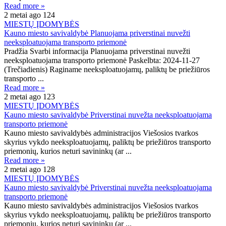
Read more »
2 metai ago
124
MIESTŲ ĮDOMYBĖS
Kauno miesto savivaldybė Planuojama priverstinai nuvežti
neeksploatuojama transporto priemonė
Pradžia Svarbi informacija Planuojama priverstinai nuvežti
neeksploatuojama transporto priemonė Paskelbta: 2024-11-27
(Trečiadienis) Raginame neeksploatuojamų, paliktų be priežiūros
transporto ...
Read more »
2 metai ago
123
MIESTŲ ĮDOMYBĖS
Kauno miesto savivaldybė Priverstinai nuvežta neeksploatuojama
transporto priemonė
Kauno miesto savivaldybės administracijos Viešosios tvarkos
skyrius vykdo neeksploatuojamų, paliktų be priežiūros transporto
priemonių, kurios neturi savininkų (ar ...
Read more »
2 metai ago
128
MIESTŲ ĮDOMYBĖS
Kauno miesto savivaldybė Priverstinai nuvežta neeksploatuojama
transporto priemonė
Kauno miesto savivaldybės administracijos Viešosios tvarkos
skyrius vykdo neeksploatuojamų, paliktų be priežiūros transporto
priemonių, kurios neturi savininkų (ar ...