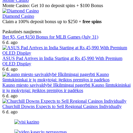
Monte Casino
Monte Casino: Get 10 no deposit spins + $100 Bonus
Diamond Casino
Claim a 100% deposit bonus up to $250 +
free spins
Paskutinės naujienos
Bet $5, Get $150 Bonus for MLB Games (July 31)
6 d. ago
ASUS Pad Arrives in India Starting at Rs 45,990 With Premium
OLED Display
6 d. ago
Kauno miesto savivaldybė Iškilmingai pagerbti Kauno šimtukininkai
ir jų mokytojai: įteiktos premijos ir padėkos
6 d. ago
Churchill Downs Expects to Sell Regional Casinos Individually
6 d. ago