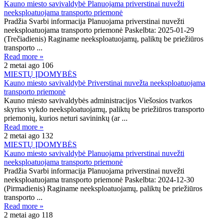
Kauno miesto savivaldybė Planuojama priverstinai nuvežti
neeksploatuojama transporto priemonė
Pradžia Svarbi informacija Planuojama priverstinai nuvežti
neeksploatuojama transporto priemonė Paskelbta: 2025-01-29
(Trečiadienis) Raginame neeksploatuojamų, paliktų be priežiūros
transporto ...
Read more »
2 metai ago
106
MIESTŲ ĮDOMYBĖS
Kauno miesto savivaldybė Priverstinai nuvežta neeksploatuojama
transporto priemonė
Kauno miesto savivaldybės administracijos Viešosios tvarkos
skyrius vykdo neeksploatuojamų, paliktų be priežiūros transporto
priemonių, kurios neturi savininkų (ar ...
Read more »
2 metai ago
132
MIESTŲ ĮDOMYBĖS
Kauno miesto savivaldybė Planuojama priverstinai nuvežti
neeksploatuojama transporto priemonė
Pradžia Svarbi informacija Planuojama priverstinai nuvežti
neeksploatuojama transporto priemonė Paskelbta: 2024-12-30
(Pirmadienis) Raginame neeksploatuojamų, paliktų be priežiūros
transporto ...
Read more »
2 metai ago
118