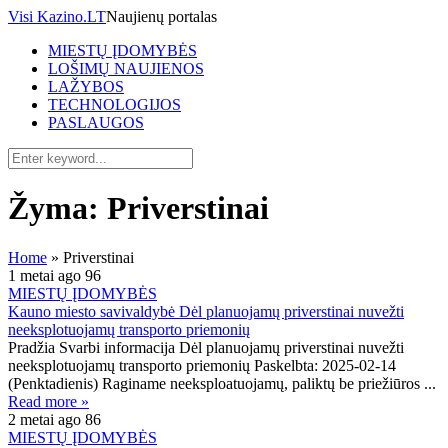
Visi Kazino.LT
Naujienų portalas
MIESTŲ ĮDOMYBĖS
LOŠIMŲ NAUJIENOS
LAŽYBOS
TECHNOLOGIJOS
PASLAUGOS
Žyma:
Priverstinai
Home
»
Priverstinai
1 metai ago
96
MIESTŲ ĮDOMYBĖS
Kauno miesto savivaldybė Dėl planuojamų priverstinai nuvežti
neeksplotuojamų transporto priemonių
Pradžia Svarbi informacija Dėl planuojamų priverstinai nuvežti
neeksplotuojamų transporto priemonių Paskelbta: 2025-02-14
(Penktadienis) Raginame neeksploatuojamų, paliktų be priežiūros ...
Read more »
2 metai ago
86
MIESTŲ ĮDOMYBĖS