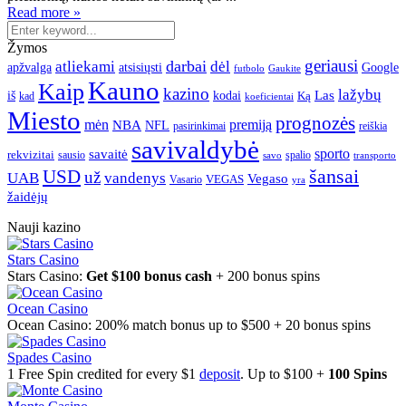
Read more »
Žymos
geriausi
darbai
atliekami
dėl
apžvalga
Google
atsisiųsti
futbolo
Gaukite
Kauno
Kaip
kazino
lažybų
Las
iš
kodai
Ką
kad
koeficientai
Miesto
prognozės
mėn
premiją
NBA
NFL
pasirinkimai
reiškia
savivaldybė
sporto
savaitė
rekvizitai
spalio
sausio
transporto
savo
šansai
USD
už
UAB
vandenys
Vegaso
VEGAS
Vasario
yra
žaidėjų
Nauji kazino
Stars Casino
Stars Casino:
Get $100 bonus cash
+ 200 bonus spins
Ocean Casino
Ocean Casino: 200% match bonus up to $500 + 20 bonus spins
Spades Casino
1 Free Spin credited for every $1
deposit
. Up to $100 +
100 Spins