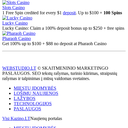
Slots Casino
1 Free Spin credited for every $1
deposit
. Up to $100 +
100 Spins
Lucky Casino
Lucky Casino: Claim a 100% deposit bonus up to $250 + free spins
Pharaoh Casino
Get 100% up to $100 + $88 no deposit at Pharaoh Casino
WEBSTUDIO.LT
© SKAITMENINIO MARKETINGO
PASLAUGOS. SEO tekstų rašymas, turinio kūrimas, straipsnių
rašymas ir talpinimas į mūsų valdomas svetaines.
MIESTŲ ĮDOMYBĖS
LOŠIMŲ NAUJIENOS
LAŽYBOS
TECHNOLOGIJOS
PASLAUGOS
Visi Kazino.LT
Naujienų portalas