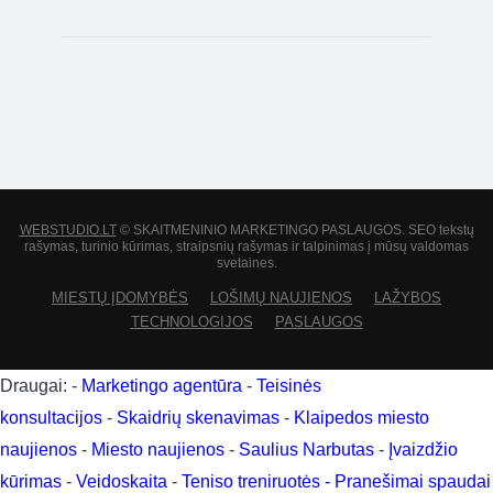
WEBSTUDIO.LT
© SKAITMENINIO MARKETINGO PASLAUGOS. SEO tekstų
rašymas, turinio kūrimas, straipsnių rašymas ir talpinimas į mūsų valdomas
svetaines.
MIESTŲ ĮDOMYBĖS
LOŠIMŲ NAUJIENOS
LAŽYBOS
TECHNOLOGIJOS
PASLAUGOS
Draugai: -
Marketingo agentūra
-
Teisinės
konsultacijos
-
Skaidrių skenavimas
-
Klaipedos miesto
naujienos
-
Miesto naujienos
-
Saulius Narbutas
-
Įvaizdžio
kūrimas
-
Veidoskaita
-
Teniso treniruotės
- Pranešimai spaudai