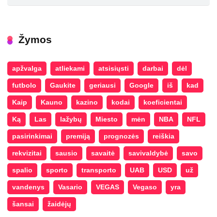
Žymos
apžvalga
atliekami
atsisiųsti
darbai
dėl
futbolo
Gaukite
geriausi
Google
iš
kad
Kaip
Kauno
kazino
kodai
koeficientai
Ką
Las
lažybų
Miesto
mėn
NBA
NFL
pasirinkimai
premiją
prognozės
reiškia
rekvizitai
sausio
savaitė
savivaldybė
savo
spalio
sporto
transporto
UAB
USD
už
vandenys
Vasario
VEGAS
Vegaso
yra
šansai
žaidėjų