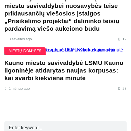
miesto savivaldybei nuosavybės teise
priklausančių viešosios įstaigos
„Prisikėlimo projektai“ dalininko teisių
pardavimą viešo aukciono būdu
3 savaitės ago
12
MIESTŲ ĮDOMYBĖS
Kauno miesto savivaldybė LSMU Kauno
ligoninėje atidarytas naujas korpusas:
kai svarbi kiekviena minutė
1 mėnuo ago
27