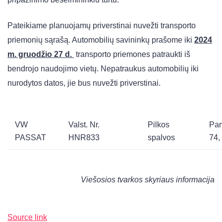
Pateikiame planuojamų priverstinai nuvežti transporto
priemonių sąrašą. Automobilių savininkų prašome iki
­­­2024
m. gruodžio 27 d.
transporto priemones patraukti iš
bendrojo naudojimo vietų. Nepatraukus automobilių iki
nurodytos datos, jie bus nuvežti priverstinai.
VW
Valst. Nr.
Pilkos
Par
PASSAT
HNR833
spalvos
74,
Viešosios tvarkos skyriaus informacija
Source link