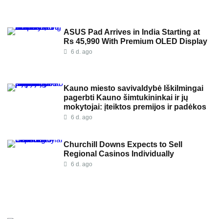
ASUS Pad Arrives in India Starting at
Rs 45,990 With Premium OLED Display
6 d. ago
Kauno miesto savivaldybė Iškilmingai
pagerbti Kauno šimtukininkai ir jų
mokytojai: įteiktos premijos ir padėkos
6 d. ago
Churchill Downs Expects to Sell
Regional Casinos Individually
6 d. ago