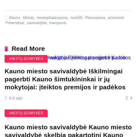
Kauno
,
Miesto
,
neeksploatuojama
,
nuvežti
,
Planuojama
,
priemonė
,
Priverstinai
,
savivaldybė
,
transporto
Read More
MIESTŲ ĮDOMYBĖS
Kauno miesto savivaldybė Iškilmingai
pagerbti Kauno šimtukininkai ir jų
mokytojai: įteiktos premijos ir padėkos
6 d. ago
4
MIESTŲ ĮDOMYBĖS
Kauno miesto savivaldybė Kauno miesto
savivaldybė skelbia pakartotinį Kauno