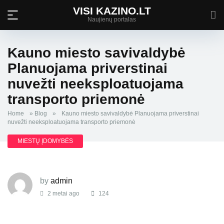
VISI KAZINO.LT
Naujienų portalas
Kauno miesto savivaldybė
Planuojama priverstinai
nuvežti neeksploatuojama
transporto priemonė
Home
»
Blog
»
Kauno miesto savivaldybė Planuojama priverstinai
nuvežti neeksploatuojama transporto priemonė
MIESTŲ ĮDOMYBĖS
by
admin
2 metai ago
124