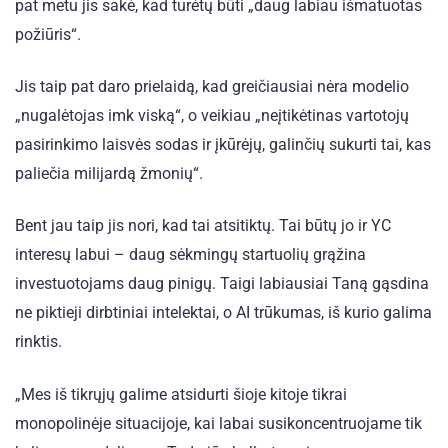
pat metu jis sakė, kad turėtų būti „daug labiau išmatuotas
požiūris“.
Jis taip pat daro prielaidą, kad greičiausiai nėra modelio
„nugalėtojas imk viską“, o veikiau „neįtikėtinas vartotojų
pasirinkimo laisvės sodas ir įkūrėjų, galinčių sukurti tai, kas
paliečia milijardą žmonių“.
Bent jau taip jis nori, kad tai atsitiktų. Tai būtų jo ir YC
interesų labui – daug sėkmingų startuolių grąžina
investuotojams daug pinigų. Taigi labiausiai Taną gąsdina
ne piktieji dirbtiniai intelektai, o AI trūkumas, iš kurio galima
rinktis.
„Mes iš tikrųjų galime atsidurti šioje kitoje tikrai
monopolinėje situacijoje, kai labai susikoncentruojame tik