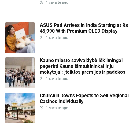
1 savaitė ago
ASUS Pad Arrives in India Starting at Rs
45,990 With Premium OLED Display
1 savaitė ago
Kauno miesto savivaldybė Iškilmingai
pagerbti Kauno šimtukininkai ir jų
mokytojai: įteiktos premijos ir padėkos
1 savaitė ago
Churchill Downs Expects to Sell Regional
Casinos Individually
1 savaitė ago