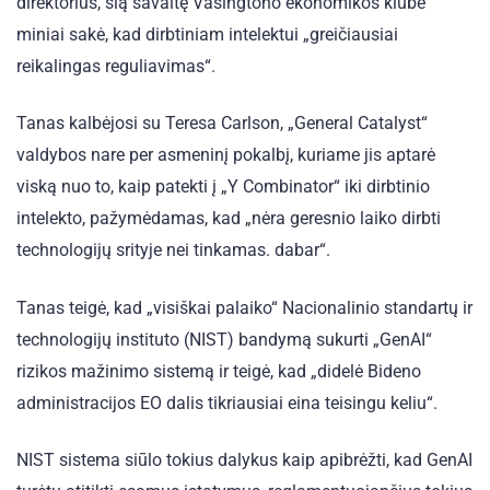
direktorius, šią savaitę Vašingtono ekonomikos klube
miniai sakė, kad dirbtiniam intelektui „greičiausiai
reikalingas reguliavimas“.
Tanas kalbėjosi su Teresa Carlson, „General Catalyst“
valdybos nare per asmeninį pokalbį, kuriame jis aptarė
viską nuo to, kaip patekti į „Y Combinator“ iki dirbtinio
intelekto, pažymėdamas, kad „nėra geresnio laiko dirbti
technologijų srityje nei tinkamas. dabar“.
Tanas teigė, kad „visiškai palaiko“ Nacionalinio standartų ir
technologijų instituto (NIST) bandymą sukurti „GenAI“
rizikos mažinimo sistemą ir teigė, kad „didelė Bideno
administracijos EO dalis tikriausiai eina teisingu keliu“.
NIST sistema siūlo tokius dalykus kaip apibrėžti, kad GenAI