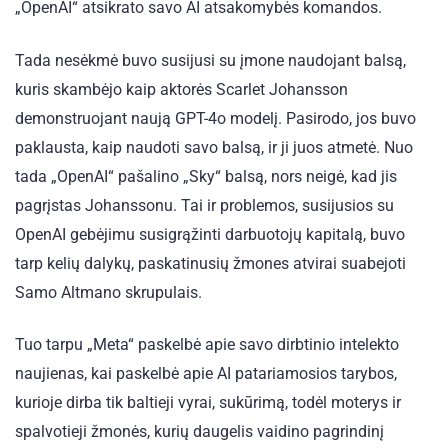
„OpenAI“ atsikrato savo AI atsakomybės komandos.
Tada nesėkmė buvo susijusi su įmone naudojant balsą,
kuris skambėjo kaip aktorės Scarlet Johansson
demonstruojant naują GPT-4o modelį. Pasirodo, jos buvo
paklausta, kaip naudoti savo balsą, ir ji juos atmetė. Nuo
tada „OpenAI“ pašalino „Sky“ balsą, nors neigė, kad jis
pagrįstas Johanssonu. Tai ir problemos, susijusios su
OpenAI gebėjimu susigrąžinti darbuotojų kapitalą, buvo
tarp kelių dalykų, paskatinusių žmones atvirai suabejoti
Samo Altmano skrupulais.
Tuo tarpu „Meta“ paskelbė apie savo dirbtinio intelekto
naujienas, kai paskelbė apie AI patariamosios tarybos,
kurioje dirba tik baltieji vyrai, sukūrimą, todėl moterys ir
spalvotieji žmonės, kurių daugelis vaidino pagrindinį