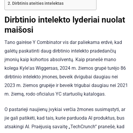
Dirbtinis ateities intelektas
Dirbtinio intelekto lyderiai nuolat
maišosi
Tano gairėse Y Combinator vis dar paliekama erdvė, kad
galėtų paskatinti daug dirbtinio intelekto pradedančių
įmonių kaip kohortos absolventų. Kaip pranešė mano
kolega Kyle'as Wiggersas, 2024 m. žiemos grupė turėjo 86
dirbtinio intelekto įmones, beveik dvigubai daugiau nei
2023 m. žiemos grupėje ir beveik trigubai daugiau nei 2021
m. žiemą, rodo oficialus YC startuolių katalogas.
O pastarieji naujienų įvykiai verčia žmones susimąstyti, ar
jie gali patikėti, kad tais, kurie parduoda AI produktus, bus
atsakingi AI. Praėjusią savaitę „TechCrunch“ pranešė, kad