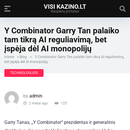
VISI KAZINO.LT
Naujienų portalas
Y Combinator Garry Tan palaiko
tam tikrą AI reguliavimą, bet
įspėja dėl AI monopolijų
Home
»
Blog
»
Y Combinator Garry Tan palaiko tam tikrą AI reguliavimą,
bet įspėja dėl AI monopolijų
TECHNOLOGIJOS
by
admin
2 metai ago
125
Garry Tanas, „Y Combinator“ prezidentas ir generalinis