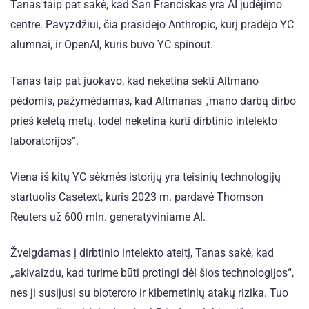
Tanas taip pat sakė, kad San Franciskas yra AI judėjimo
centre. Pavyzdžiui, čia prasidėjo Anthropic, kurį pradėjo YC
alumnai, ir OpenAI, kuris buvo YC spinout.
Tanas taip pat juokavo, kad neketina sekti Altmano
pėdomis, pažymėdamas, kad Altmanas „mano darbą dirbo
prieš keletą metų, todėl neketina kurti dirbtinio intelekto
laboratorijos“.
Viena iš kitų YC sėkmės istorijų yra teisinių technologijų
startuolis Casetext, kuris 2023 m. pardavė Thomson
Reuters už 600 mln. generatyviniame AI.
Žvelgdamas į dirbtinio intelekto ateitį, Tanas sakė, kad
„akivaizdu, kad turime būti protingi dėl šios technologijos“,
nes ji susijusi su bioteroro ir kibernetinių atakų rizika. Tuo