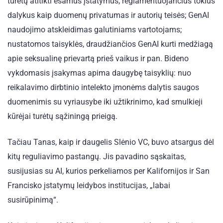
turėtų atitikti esamus įstatymus, reglamentuojančius tokius
dalykus kaip duomenų privatumas ir autorių teisės; GenAI
naudojimo atskleidimas galutiniams vartotojams;
nustatomos taisyklės, draudžiančios GenAI kurti medžiagą
apie seksualinę prievartą prieš vaikus ir pan. Bideno
vykdomasis įsakymas apima daugybę taisyklių: nuo
reikalavimo dirbtinio intelekto įmonėms dalytis saugos
duomenimis su vyriausybe iki užtikrinimo, kad smulkieji
kūrėjai turėtų sąžiningą prieigą.
Tačiau Tanas, kaip ir daugelis Slėnio VC, buvo atsargus dėl
kitų reguliavimo pastangų. Jis pavadino sąskaitas,
susijusias su AI, kurios perkeliamos per Kalifornijos ir San
Francisko įstatymų leidybos institucijas, „labai
susirūpinimą“.