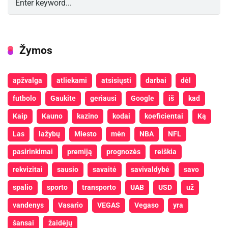
Žymos
apžvalga
atliekami
atsisiųsti
darbai
dėl
futbolo
Gaukite
geriausi
Google
iš
kad
Kaip
Kauno
kazino
kodai
koeficientai
Ką
Las
lažybų
Miesto
mėn
NBA
NFL
pasirinkimai
premiją
prognozės
reiškia
rekvizitai
sausio
savaitė
savivaldybė
savo
spalio
sporto
transporto
UAB
USD
už
vandenys
Vasario
VEGAS
Vegaso
yra
šansai
žaidėjų