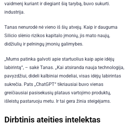
vaidmenį kuriant ir diegiant šią tarybą, buvo sukurti.
industrija.
Tanas nenurodė nė vieno iš šių atvejų. Kaip ir dauguma
Silicio slėnio rizikos kapitalo įmonių, jis mato naujų,
didžiulių ir pelningų įmonių galimybes.
„Mums patinka galvoti apie startuolius kaip apie idėjų
labirintą“, – sakė Tanas. „Kai atsiranda nauja technologija,
pavyzdžiui, dideli kalbiniai modeliai, visas idėjų labirintas
sukrečia. Pats „ChatGPT“ tikriausiai buvo vienas
greičiausiai pasisekusių plataus vartojimo produktų,
išleistų pastaruoju metu. Ir tai gera žinia steigėjams.
Dirbtinis ateities intelektas