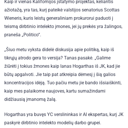
Kaip ir vienas Kalifornijos įstatymo projektas, keliantis
ažiotažą, yra tas, kurį pateikė valstijos senatorius Scottas
Wieneris, kuris leistų generaliniam prokurorui paduoti į
teismą dirbtinio intelekto įmones, jei jų prekės yra žalingos,
praneša „Politico“.
„Šiuo metu vyksta didelė diskusija apie politiką, kaip iš
tikrųjų atrodo gera to versija? Tanas pasakė. „Galime
žiūrėti į tokius žmones kaip Ianas Hogarthas iš JK, kad jie
būtų apgalvoti. Jie taip pat atkreipia dėmesį į šią galios
koncentracijos idėją. Tuo pačiu metu jie bando išsiaiškinti,
kaip mes palaikome naujoves, kartu sumažindami
didžiausią įmanomą žalą.
Hogarthas yra buvęs YC verslininkas ir AI ekspertas, kurį JK
paskyrė dirbtinio intelekto modelių darbo grupei.