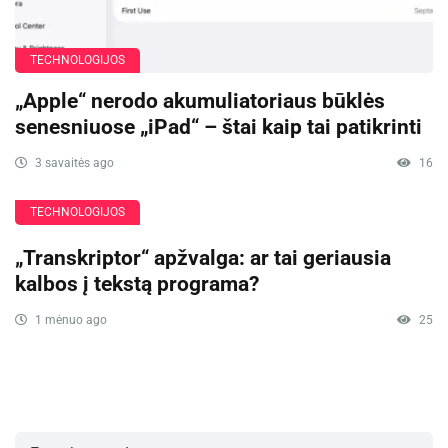
TECHNOLOGIJOS
„Apple“ nerodo akumuliatoriaus būklės
senesniuose „iPad“ – štai kaip tai patikrinti
3 savaitės ago
16
TECHNOLOGIJOS
„Transkriptor“ apžvalga: ar tai geriausia
kalbos į tekstą programa?
1 mėnuo ago
25