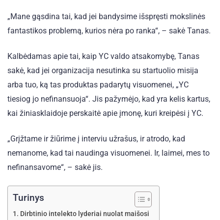
„Mane gąsdina tai, kad jei bandysime išspręsti mokslinės
fantastikos problemą, kurios nėra po ranka“, – sakė Tanas.
Kalbėdamas apie tai, kaip YC valdo atsakomybę, Tanas
sakė, kad jei organizacija nesutinka su startuolio misija
arba tuo, ką tas produktas padarytų visuomenei, „YC
tiesiog jo nefinansuoja“. Jis pažymėjo, kad yra kelis kartus,
kai žiniasklaidoje perskaitė apie įmonę, kuri kreipėsi į YC.
„Grįžtame ir žiūrime į interviu užrašus, ir atrodo, kad
nemanome, kad tai naudinga visuomenei. Ir, laimei, mes to
nefinansavome“, – sakė jis.
Turinys
Dirbtinio intelekto lyderiai nuolat maišosi