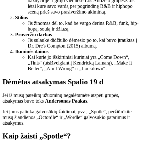
bažnyčioje ir grojo vietinėse Los Andželo grupėse. Jis
lėtai kūrė savo vardą per pogrindinę R&B ir hiphopo
sceną prieš savo prasiveržimo akimirką.
Stilius
Jis žinomas dėl to, kad be vargo derina R&B, funk, hip-
hopą, soulą ir džiazą.
Proveržio darbas
Jis sulaukė didžiulio dėmesio po to, kai buvo įtrauktas į
Dr. Dre's Compton (2015) albumą.
Ikoninės dainos
Kai kurie jo išskirtiniai kūriniai yra „Come Down“,
„Tints“ (atsižvelgiant į Kendricką Lamarą), „Make It
Better“, „Am I Wrong“ ir „Lockdown“.
Dėmėtas atsakymas Spalio 19 d
Jei iš mūsų pateiktų užuominų negalėtumėte atspėti grupės,
atsakymas buvo toks
Andersonas Paakas
.
Jei jums patinka galvosūkių žaidimai, pvz., „Spotle“, peržiūrėkite
mūsų šiandienos „Octordle“ ir „Wordle“ galvosūkio patarimus ir
atsakymus.
Kaip žaisti „Spotle“?