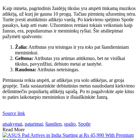
Kaip minėta, pagrindinis žaidėjų tikslas yra atspėti tinkamą muzikos
atlikėją, už kurį jie gauna 10 progų. Tačiau pirminių užuominų nėra.
Turite įvesti atsitiktinio atlikėjo vardą. Po kiekvieno spėjimo Spotle
pasakys, kaip arti esate. Užuominos remiasi tokiais veiksniais kaip
žanras, era, populiarumas ir menininkų ryšiai. Šie atsiliepimai
pažymėti spalvomis:
Žalia:
Atributas yra teisingas ir yra toks pat šiandieniniam
menininkui.
Geltona:
Atributas yra artimas atitikmuo, bet ne visiškai
tikslus, pavyzdžiui, debiuto metai ar tautybė.
Raudona:
Atributas neteisingas.
Pirmiausia reikia atspėti, ar atlikėjas yra solo atlikėjas, ar groja
grupėje. Tada susiaurinkite debiutinius metus naudodami kiekvieno
dešimtmečio populiarių atlikėjų sąrašą. Po to pagalvokite apie kitus
to paties laikotarpio menininkus ir išsiaiškinkite žanrą.
Source link
atsakymai
,
patarimai
,
šiandien
,
spalio
,
Spotle
Read More