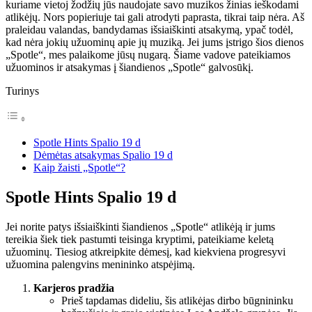
kuriame vietoj žodžių jūs naudojate savo muzikos žinias ieškodami
atlikėjų. Nors popieriuje tai gali atrodyti paprasta, tikrai taip nėra. Aš
praleidau valandas, bandydamas išsiaiškinti atsakymą, ypač todėl,
kad nėra jokių užuominų apie jų muziką. Jei jums įstrigo šios dienos
„Spotle“, mes palaikome jūsų nugarą. Šiame vadove pateikiamos
užuominos ir atsakymas į šiandienos „Spotle“ galvosūkį.
Turinys
Spotle Hints Spalio 19 d
Dėmėtas atsakymas Spalio 19 d
Kaip žaisti „Spotle“?
Spotle Hints Spalio 19 d
Jei norite patys išsiaiškinti šiandienos „Spotle“ atlikėją ir jums
tereikia šiek tiek pastumti teisinga kryptimi, pateikiame keletą
užuominų. Tiesiog atkreipkite dėmesį, kad kiekviena progresyvi
užuomina palengvins menininko atspėjimą.
Karjeros pradžia
Prieš tapdamas dideliu, šis atlikėjas dirbo būgnininku