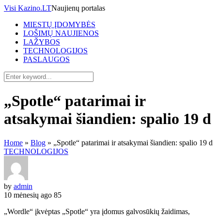
Visi Kazino.LT
Naujienų portalas
MIESTŲ ĮDOMYBĖS
LOŠIMŲ NAUJIENOS
LAŽYBOS
TECHNOLOGIJOS
PASLAUGOS
„Spotle“ patarimai ir
atsakymai šiandien: spalio 19 d
Home
»
Blog
»
„Spotle“ patarimai ir atsakymai šiandien: spalio 19 d
TECHNOLOGIJOS
by
admin
10 mėnesių ago
85
„Wordle“ įkvėptas „Spotle“ yra įdomus galvosūkių žaidimas,