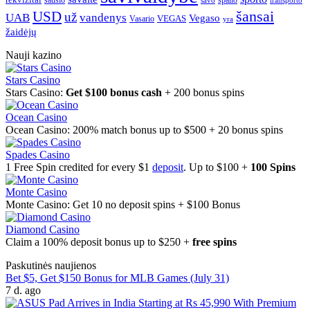
spalio
sausio
transporto
savo
šansai
USD
už
UAB
vandenys
Vegaso
VEGAS
Vasario
yra
žaidėjų
Nauji kazino
Stars Casino
Stars Casino:
Get $100 bonus cash
+ 200 bonus spins
Ocean Casino
Ocean Casino: 200% match bonus up to $500 + 20 bonus spins
Spades Casino
1 Free Spin credited for every $1
deposit
. Up to $100 +
100 Spins
Monte Casino
Monte Casino: Get 10 no deposit spins + $100 Bonus
Diamond Casino
Claim a 100% deposit bonus up to $250 +
free spins
Paskutinės naujienos
Bet $5, Get $150 Bonus for MLB Games (July 31)
7 d. ago