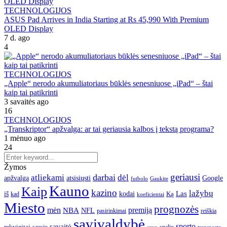
TECHNOLOGIJOS
ASUS Pad Arrives in India Starting at Rs 45,990 With Premium
OLED Display
7 d. ago
4
TECHNOLOGIJOS
„Apple“ nerodo akumuliatoriaus būklės senesniuose „iPad“ – štai
kaip tai patikrinti
3 savaitės ago
16
TECHNOLOGIJOS
„Transkriptor“ apžvalga: ar tai geriausia kalbos į tekstą programa?
1 mėnuo ago
24
Žymos
geriausi
darbai
atliekami
dėl
apžvalga
Google
atsisiųsti
futbolo
Gaukite
Kauno
Kaip
kazino
lažybų
Las
iš
kodai
Ką
kad
koeficientai
Miesto
prognozės
mėn
premiją
NBA
NFL
pasirinkimai
reiškia
savivaldybė
sporto
savaitė
rekvizitai