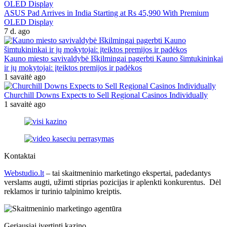
ASUS Pad Arrives in India Starting at Rs 45,990 With Premium
OLED Display
7 d. ago
Kauno miesto savivaldybė Iškilmingai pagerbti Kauno šimtukininkai
ir jų mokytojai: įteiktos premijos ir padėkos
1 savaitė ago
Churchill Downs Expects to Sell Regional Casinos Individually
1 savaitė ago
Kontaktai
Webstudio.lt
– tai skaitmeninio marketingo ekspertai, padedantys
verslams augti, užimti stiprias pozicijas ir aplenkti konkurentus. Dėl
reklamos ir turinio talpinimo kreiptis.
Geriausiai įvertinti kazino