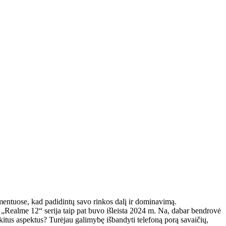
mentuose, kad padidintų savo rinkos dalį ir dominavimą.
 kad „Realme 12“ serija taip pat buvo išleista 2024 m. Na, dabar bendrovė
 kitus aspektus? Turėjau galimybę išbandyti telefoną porą savaičių,