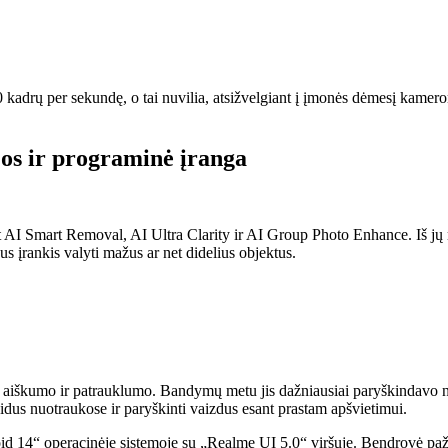
kadrų per sekundę, o tai nuvilia, atsižvelgiant į įmonės dėmesį kamerom
jos ir programinė įranga
nt AI Smart Removal, AI Ultra Clarity ir AI Group Photo Enhance. Iš j
us įrankis valyti mažus ar net didelius objektus.
 aiškumo ir patrauklumo. Bandymų metu jis dažniausiai paryškindavo nu
dus nuotraukose ir paryškinti vaizdus esant prastam apšvietimui.
oid 14“ operacinėje sistemoje su „Realme UI 5.0“ viršuje. Bendrovė paž