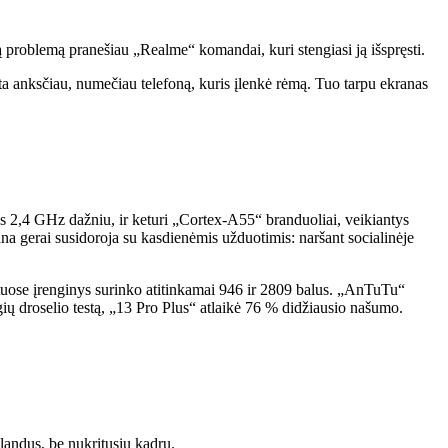
ą problemą pranešiau „Realme“ komandai, kuri stengiasi ją išspręsti.
ta anksčiau, numečiau telefoną, kuris įlenkė rėmą. Tuo tarpu ekranas
 2,4 GHz dažniu, ir keturi „Cortex-A55“ branduoliai, veikiantys
gerai susidoroja su kasdienėmis užduotimis: naršant socialinėje
tuose įrenginys surinko atitinkamai 946 ir 2809 balus. „AnTuTu“
ių droselio testą, „13 Pro Plus“ atlaikė 76 % didžiausio našumo.
andus, be nukritusių kadrų.