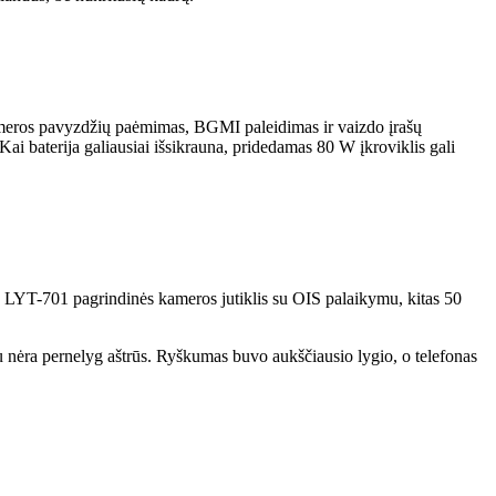
ameros pavyzdžių paėmimas, BGMI paleidimas ir vaizdo įrašų
Kai baterija galiausiai išsikrauna, pridedamas 80 W įkroviklis gali
y LYT-701 pagrindinės kameros jutiklis su OIS palaikymu, kitas 50
 nėra pernelyg aštrūs. Ryškumas buvo aukščiausio lygio, o telefonas