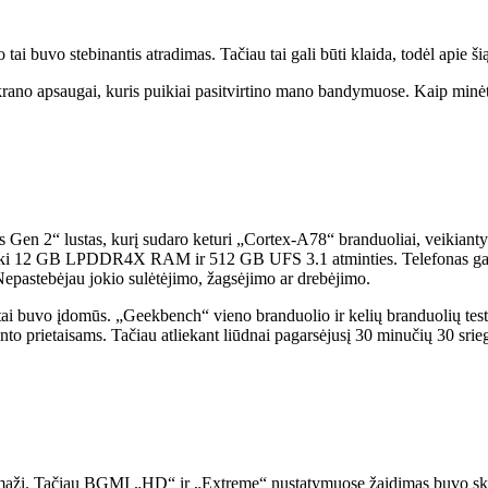
 buvo stebinantis atradimas. Tačiau tai gali būti klaida, todėl apie ši
 ekrano apsaugai, kuris puikiai pasitvirtino mano bandymuose. Kaip minė
en 2“ lustas, kurį sudaro keturi „Cortex-A78“ branduoliai, veikiantys
 iki 12 GB LPDDR4X RAM ir 512 GB UFS 3.1 atminties. Telefonas gana 
 Nepastebėjau jokio sulėtėjimo, žagsėjimo ar drebėjimo.
tai buvo įdomūs. „Geekbench“ vieno branduolio ir kelių branduolių tes
to prietaisams. Tačiau atliekant liūdnai pagarsėjusį 30 minučių 30 srieg
o maži. Tačiau BGMI „HD“ ir „Extreme“ nustatymuose žaidimas buvo skl