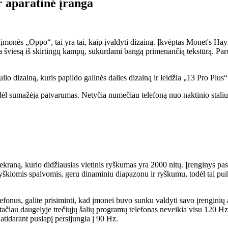
r aparatinė įranga
įmonės „Oppo“, tai yra tai, kaip įvaldyti dizainą. Įkvėptas Monet's Hay
una šviesą iš skirtingų kampų, sukurdami bangą primenančią tekstūrą. Pa
 dizainą, kuris papildo galinės dalies dizainą ir leidžia „13 Pro Plus“ i
 todėl sumažėja patvarumas. Netyčia numečiau telefoną nuo naktinio stali
ą, kurio didžiausias vietinis ryškumas yra 2000 nitų. Įrenginys pasie
ryškiomis spalvomis, geru dinaminiu diapazonu ir ryškumu, todėl tai pui
efonus, galite prisiminti, kad įmonei buvo sunku valdyti savo įrenginių
 tačiau daugelyje trečiųjų šalių programų telefonas neveikia visu 120 
idarant puslapį persijungia į 90 Hz.