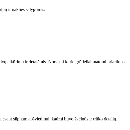
lpų ir nakties sąlygomis.
alvų atkūrimu ir detalėmis. Nors kai kurie grūdeliai matomi priartinus,
esant silpnam apšvietimui, kadrai buvo švelnūs ir trūko detalių.