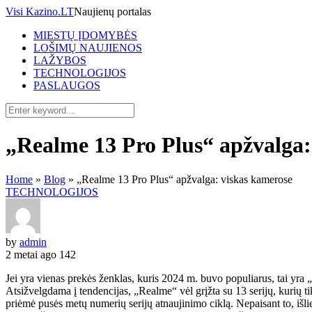
Visi Kazino.LT
Naujienų portalas
MIESTŲ ĮDOMYBĖS
LOŠIMŲ NAUJIENOS
LAŽYBOS
TECHNOLOGIJOS
PASLAUGOS
„Realme 13 Pro Plus“ apžvalga:
Home
»
Blog
»
„Realme 13 Pro Plus“ apžvalga: viskas kamerose
TECHNOLOGIJOS
by
admin
2 metai ago
142
Jei yra vienas prekės ženklas, kuris 2024 m. buvo populiarus, tai yr
Atsižvelgdama į tendencijas, „Realme“ vėl grįžta su 13 serijų, kurių tik
priėmė pusės metų numerių serijų atnaujinimo ciklą. Nepaisant to, išli