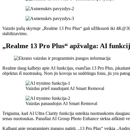
Vaizdo įrašų skyriuje „Realme 13 Pro Plus“ gali užfiksuoti iki 4K@30 
stabilizavimo.
„Realme 13 Pro Plus“ apžvalga: AI funkci
Realme daug kalbėjo apie AI funkcijas, esančias 13 Pro Plus, įskaita
objektus iš nuotraukų. Nors jis kovoja su sudėtingu fonu, jis yra patog
Vaizdas prieš naudojant AI Smart Removal
Vaizdas panaudojus AI Smart Removal
Teigiama, kad AI Ultra Clarity funkcija suteikia nuotraukoms daugiau
senas nuotraukas. Panašiai AI Group Photo Enhance siekia aiškinti vei
Kalbant apie programinės įrangos patirtį, „13 Pro Plus“ veikia „Andr