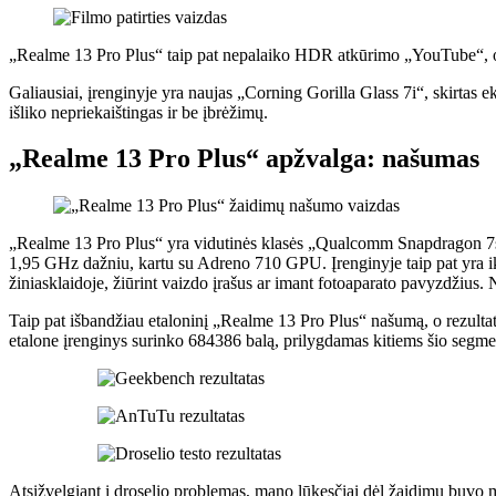
„Realme 13 Pro Plus“ taip pat nepalaiko HDR atkūrimo „YouTube“, o tai
Galiausiai, įrenginyje yra naujas „Corning Gorilla Glass 7i“, skirtas
išliko nepriekaištingas ir be įbrėžimų.
„Realme 13 Pro Plus“ apžvalga: našumas
„Realme 13 Pro Plus“ yra vidutinės klasės „Qualcomm Snapdragon 7s G
1,95 GHz dažniu, kartu su Adreno 710 GPU. Įrenginyje taip pat yra
žiniasklaidoje, žiūrint vaizdo įrašus ar imant fotoaparato pavyzdžius.
Taip pat išbandžiau etaloninį „Realme 13 Pro Plus“ našumą, o rezulta
etalone įrenginys surinko 684386 balą, prilygdamas kitiems šio segmen
Atsižvelgiant į droselio problemas, mano lūkesčiai dėl žaidimų buv