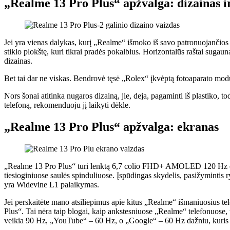
„Realme 13 Pro Plus“ apžvalga: dizainas i
Jei yra vienas dalykas, kurį „Realme“ išmoko iš savo patronuojančios 
stiklo plokštę, kuri tikrai pradės pokalbius. Horizontalūs raštai suga
dizainas.
Bet tai dar ne viskas. Bendrovė tęsė „Rolex“ įkvėptą fotoaparato modulio
Nors šonai atitinka nugaros dizainą, jie, deja, pagaminti iš plastiko,
telefoną, rekomenduoju jį laikyti dėkle.
„Realme 13 Pro Plus“ apžvalga: ekranas
„Realme 13 Pro Plus“ turi lenktą 6,7 colio FHD+ AMOLED 120 Hz ekran
tiesioginiuose saulės spinduliuose. Įspūdingas skydelis, pasižymintis 
yra Widevine L1 palaikymas.
Jei perskaitėte mano atsiliepimus apie kitus „Realme“ išmaniuosius tel
Plus“. Tai nėra taip blogai, kaip ankstesniuose „Realme“ telefonuose,
veikia 90 Hz, „YouTube“ – 60 Hz, o „Google“ – 60 Hz dažniu, kuris at