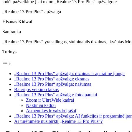
todėl pažvelkime į tai mano „Realme 13 Pro Plus“ apžvalgoje.
„Realme 13 Pro Plus“ apžvalga
Hisanas Kidwai
Santrauka
„Realme 13 Pro Plus“ yra stilingas, stulbinantis dizainas, įkvėptas M
Turinys
„Realme 13 Pro Plus“ apžvalga: dizainas ir aparatinė įranga
„Realme 13 Pro Plus“ apžvalga: ekranas
„Realme 13 Pro Plus“ apžvalga: našumas
Baterijos veikimo laikas
„Realme 13 Pro Plus“ apžvalga: fotoaparatai
Zoom ir UltraWide kadrai
Naktiniai kadrai
Asmenukės ir vaizdo įrašai
„Realme 13 Pro Plus“ apžvalga: AI funkcijos ir programinė įra
Ar turėtumėte nusipirkti „Realme 13 Pro Plus“?