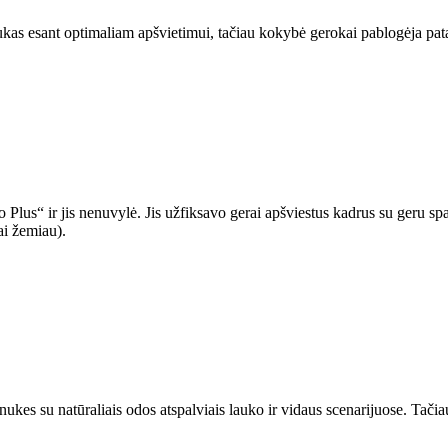
as esant optimaliam apšvietimui, tačiau kokybė gerokai pablogėja pata
ro Plus“ ir jis nenuvylė. Jis užfiksavo gerai apšviestus kadrus su geru sp
ai žemiau).
 su natūraliais odos atspalviais lauko ir vidaus scenarijuose. Tačiau 