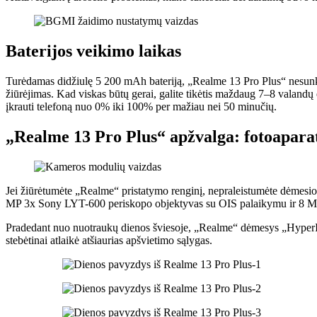
Baterijos veikimo laikas
Turėdamas didžiulę 5 200 mAh bateriją, „Realme 13 Pro Plus“ nesunk
žiūrėjimas. Kad viskas būtų gerai, galite tikėtis maždaug 7–8 valandų 
įkrauti telefoną nuo 0% iki 100% per mažiau nei 50 minučių.
„Realme 13 Pro Plus“ apžvalga: fotoapara
Jei žiūrėtumėte „Realme“ pristatymo renginį, nepraleistumėte dėmesio
MP 3x Sony LYT-600 periskopo objektyvas su OIS palaikymu ir 8 M
Pradedant nuo nuotraukų dienos šviesoje, „Realme“ dėmesys „HyperImag
stebėtinai atlaikė atšiaurias apšvietimo sąlygas.