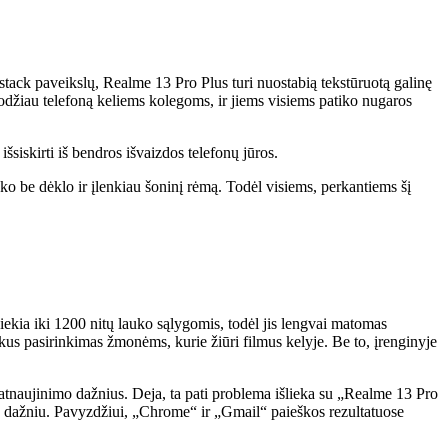
stack paveikslų, Realme 13 Pro Plus turi nuostabią tekstūruotą galinę
rodžiau telefoną keliems kolegoms, ir jiems visiems patiko nugaros
šsiskirti iš bendros išvaizdos telefonų jūros.
uko be dėklo ir įlenkiau šoninį rėmą. Todėl visiems, perkantiems šį
kia iki 1200 nitų lauko sąlygomis, todėl jis lengvai matomas
kus pasirinkimas žmonėms, kurie žiūri filmus kelyje. Be to, įrenginyje
 atnaujinimo dažnius. Deja, ta pati problema išlieka su „Realme 13 Pro
Hz dažniu. Pavyzdžiui, „Chrome“ ir „Gmail“ paieškos rezultatuose