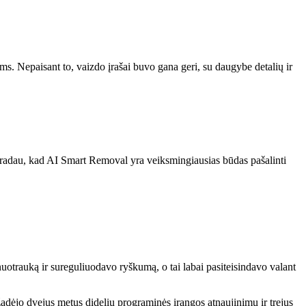
s. Nepaisant to, vaizdo įrašai buvo gana geri, su daugybe detalių ir
ų radau, kad AI Smart Removal yra veiksmingiausias būdas pašalinti
otrauką ir sureguliuodavo ryškumą, o tai labai pasiteisindavo valant
adėjo dvejus metus didelių programinės įrangos atnaujinimų ir trejus