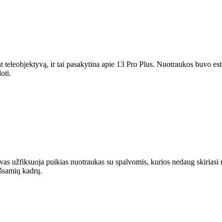
ant teleobjektyvą, ir tai pasakytina apie 13 Pro Plus. Nuotraukos buvo es
oti.
s užfiksuoja puikias nuotraukas su spalvomis, kurios nedaug skiriasi nuo
 išsamių kadrų.