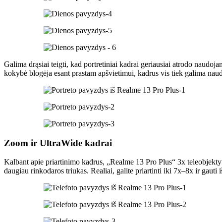
Galima drąsiai teigti, kad portretiniai kadrai geriausiai atrodo naudoj
kokybė blogėja esant prastam apšvietimui, kadrus vis tiek galima naud
Zoom ir UltraWide kadrai
Kalbant apie priartinimo kadrus, „Realme 13 Pro Plus“ 3x teleobjektyva
daugiau rinkodaros triukas. Realiai, galite priartinti iki 7x–8x ir gauti