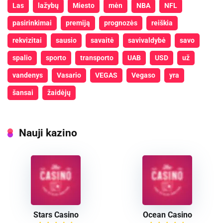
Las
lažybų
Miesto
mėn
NBA
NFL
pasirinkimai
premiją
prognozės
reiškia
rekvizitai
sausio
savaitė
savivaldybė
savo
spalio
sporto
transporto
UAB
USD
už
vandenys
Vasario
VEGAS
Vegaso
yra
šansai
žaidėjų
Nauji kazino
Stars Casino
Ocean Casino