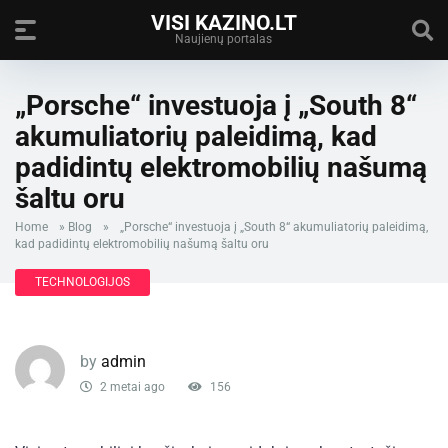
VISI KAZINO.LT
Naujienų portalas
„Porsche“ investuoja į „South 8“
akumuliatorių paleidimą, kad
padidintų elektromobilių našumą
šaltu oru
Home
»
Blog
»
„Porsche“ investuoja į „South 8“ akumuliatorių paleidimą,
kad padidintų elektromobilių našumą šaltu oru
TECHNOLOGIJOS
by
admin
2 metai ago
156