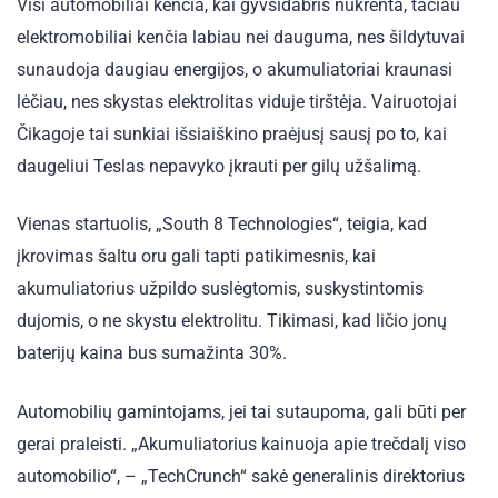
Visi automobiliai kenčia, kai gyvsidabris nukrenta, tačiau
elektromobiliai kenčia labiau nei dauguma, nes šildytuvai
sunaudoja daugiau energijos, o akumuliatoriai kraunasi
lėčiau, nes skystas elektrolitas viduje tirštėja. Vairuotojai
Čikagoje tai sunkiai išsiaiškino praėjusį sausį po to, kai
daugeliui Teslas nepavyko įkrauti per gilų užšalimą.
Vienas startuolis, „South 8 Technologies“, teigia, kad
įkrovimas šaltu oru gali tapti patikimesnis, kai
akumuliatorius užpildo suslėgtomis, suskystintomis
dujomis, o ne skystu elektrolitu. Tikimasi, kad ličio jonų
baterijų kaina bus sumažinta 30%.
Automobilių gamintojams, jei tai sutaupoma, gali būti per
gerai praleisti. „Akumuliatorius kainuoja apie trečdalį viso
automobilio“, – „TechCrunch“ sakė generalinis direktorius