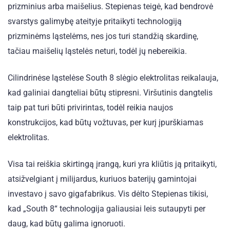
prizminius arba maišelius. Stepienas teigė, kad bendrovė
svarstys galimybę ateityje pritaikyti technologiją
prizminėms ląstelėms, nes jos turi standžią skardinę,
tačiau maišelių ląstelės neturi, todėl jų nebereikia.
Cilindrinėse ląstelėse South 8 slėgio elektrolitas reikalauja,
kad galiniai dangteliai būtų stipresni. Viršutinis dangtelis
taip pat turi būti privirintas, todėl reikia naujos
konstrukcijos, kad būtų vožtuvas, per kurį įpurškiamas
elektrolitas.
Visa tai reiškia skirtingą įrangą, kuri yra kliūtis ją pritaikyti,
atsižvelgiant į milijardus, kuriuos baterijų gamintojai
investavo į savo gigafabrikus. Vis dėlto Stepienas tikisi,
kad „South 8“ technologija galiausiai leis sutaupyti per
daug, kad būtų galima ignoruoti.