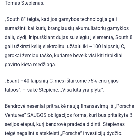
Tomas Stepienas.
„South 8“ teigia, kad jos gamybos technologija gali
sumažinti kai kurių brangiausių akumuliatorių gamyklos
dalių dydį. Ir įpurškiant dujas su slėgiu į elementą, South 8
gali užkirsti kelią elektrolitui užšalti iki –100 laipsnių C,
gerokai žemiau taško, kuriame beveik visi kiti tirpikliai
pavirto kieta medžiaga.
„Esant –40 laipsnių C, mes išlaikome 75% energijos
talpos“, – sakė Stepienė. „Visa kita yra plyta“.
Bendrovė neseniai pritraukė naują finansavimą iš „Porsche
Ventures“ SAUGOS obligacijos forma, kuri bus pritaikyta B
serijos etapui, kurį bendrovė pradeda didinti. Stepienas
teigė negalintis atskleisti „Porsche“ investicijų dydžio.