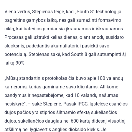
Viena vertus, Stepienas teigė, kad „South 8“ technologija
pagreitins gamybos laiką, nes gali sumažinti formavimo
ciklą, kai baterijos pirmiausia įkraunamos ir iškraunamos.
Procesas gali užtrukti kelias dienas, o ant anodų susidaro
sluoksnis, padedantis akumuliatoriui pasiekti savo
potencialą. Stepienas sakė, kad South 8 gali sutrumpinti šį
laiką 90%.
„Mūsų standartinis protokolas čia buvo apie 100 valandų
kameroms, kurias gaminame savo klientams. Atlikome
bandymus ir nepastebėjome, kad 10 valandų našumas
nesiskyrė“, – sakė Stepienė. Pasak IPCC, ląstelėse esančios
dujos pačios yra stiprios šiltnamio efektą sukeliančios
dujos, sukeliančios daugiau nei 600 kartų didesnį visuotinį
atšilimą nei lygiavertis anglies dioksido kiekis. Jei