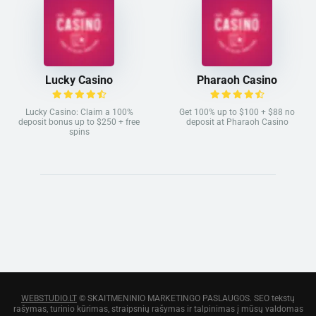
Lucky Casino
Pharaoh Casino
Lucky Casino: Claim a 100%
Get 100% up to $100 + $88 no
deposit bonus up to $250 + free
deposit at Pharaoh Casino
spins
WEBSTUDIO.LT
© SKAITMENINIO MARKETINGO PASLAUGOS. SEO tekstų
rašymas, turinio kūrimas, straipsnių rašymas ir talpinimas į mūsų valdomas