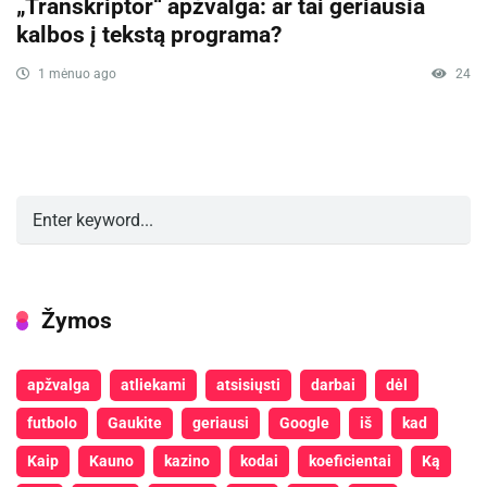
„Transkriptor“ apžvalga: ar tai geriausia
kalbos į tekstą programa?
1 mėnuo ago
24
Žymos
apžvalga
atliekami
atsisiųsti
darbai
dėl
futbolo
Gaukite
geriausi
Google
iš
kad
Kaip
Kauno
kazino
kodai
koeficientai
Ką