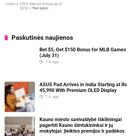
Claim a 100% deposit bonus up to
$250 +
free spins
Paskutinės naujienos
Bet $5, Get $150 Bonus for MLB Games
(July 31)
7 d. ago
ASUS Pad Arrives in India Starting at Rs
45,990 With Premium OLED Display
7 d. ago
Kauno miesto savivaldybė Iškilmingai
pagerbti Kauno šimtukininkai ir jų
mokytojai: įteiktos premijos ir padėkos