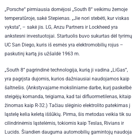
„Porsche“ pirmiausia domėjosi „South 8“ veikimu žemoje
temperatūroje, sakė Stepienas. „Jie nori stebėti, kur viskas
vyksta“, – sakė jis. LG, Anzu Partners ir Lockheed yra
ankstesni investuotojai. Startuolis buvo sukurtas dėl tyrimų
UC San Diego, kuris iš esmės yra elektromobilių rojus –
paskutinį kartą jis užšaldė 1963 m.
„South 8“ pagrindinė technologija, kurią ji vadina „LiGas“,
yra pagrįsta dujomis, kurios dažniausiai naudojamos kaip
šaltnešis. (Ankstyvajame moksliniame darbe, kurį paskelbė
steigėjų komanda, teigiama, kad tai difluormetilenas, kitaip
žinomas kaip R-32.) Tačiau slėginio elektrolito patekimas į
ląstelę kelia keletą iššūkių. Pirma, šis metodas veikia tik su
cilindrinėmis ląstelėmis, tokiomis kaip Teslas, Rivians ir
Lucids. Šiandien dauguma automobilių gamintojų naudoja