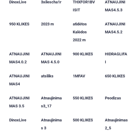
DinoxLive
3xilescha1r
THXFOR1BV
ATNAUJINI
ISIT
MAS4.5.3
950 KLIKES
2023 m
atidėtos
ATNAUJINI
Kalėdos
MAS4.5.2
2022 m
ATNAUJINI
ATNAUJINI
900 KLIKES
HIDRAGLIFA
MAS4.0.2
MAS 4.5.0
I
ATNAUJINI
atsiliks
1MFAV
650 KLIKES
MAS4
ATNAUJINI
Atnaujinima
550 KLIKES
Peodizas
MAS 3.5
s3_17
DinoxLive
Atnaujinima
500 KLIKES
Atnaujinimas
s 3
2_5