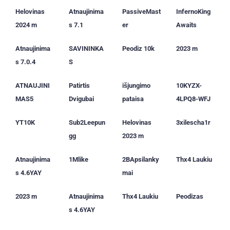
Helovinas
Atnaujinima
PassiveMast
InfernoKing
2024 m
s 7.1
er
Awaits
Atnaujinima
SAVININKA
Peodiz 10k
2023 m
s 7.0.4
S
ATNAUJINI
Patirtis
išjungimo
10KYZX-
MAS5
Dvigubai
pataisa
4LPQ8-WFJ
YT10K
Sub2Leepun
Helovinas
3xilescha1r
gg
2023 m
Atnaujinima
1Mlike
2BApsilanky
Thx4 Laukiu
s 4.6YAY
mai
2023 m
Atnaujinima
Thx4 Laukiu
Peodizas
s 4.6YAY