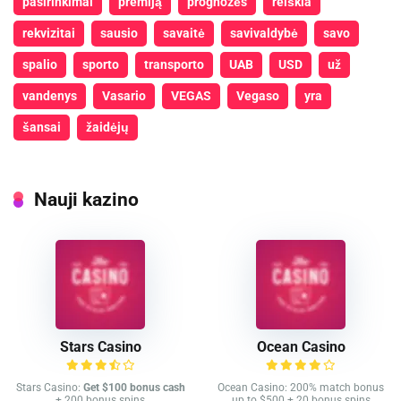
pasirinkimai
premiją
prognozės
reiškia
rekvizitai
sausio
savaitė
savivaldybė
savo
spalio
sporto
transporto
UAB
USD
už
vandenys
Vasario
VEGAS
Vegaso
yra
šansai
žaidėjų
Nauji kazino
Stars Casino
Ocean Casino
Stars Casino:
Get $100 bonus cash
Ocean Casino: 200% match bonus
+ 200 bonus spins
up to $500 + 20 bonus spins