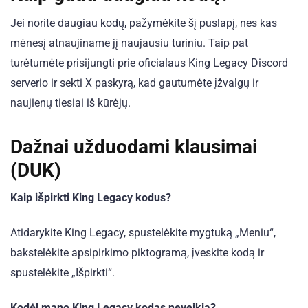
Jei norite daugiau kodų, pažymėkite šį puslapį, nes kas
mėnesį atnaujiname jį naujausiu turiniu. Taip pat
turėtumėte prisijungti prie oficialaus King Legacy Discord
serverio ir sekti X paskyrą, kad gautumėte įžvalgų ir
naujienų tiesiai iš kūrėjų.
Dažnai užduodami klausimai
(DUK)
Kaip išpirkti King Legacy kodus?
Atidarykite King Legacy, spustelėkite mygtuką „Meniu“,
bakstelėkite apsipirkimo piktogramą, įveskite kodą ir
spustelėkite „Išpirkti“.
Kodėl mano King Legacy kodas neveikia?