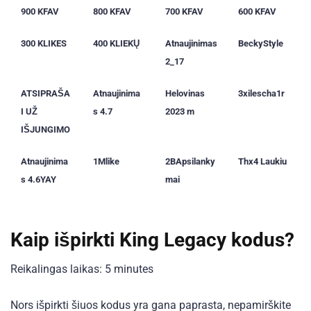
900 KFAV
800 KFAV
700 KFAV
600 KFAV
300 KLIKES
400 KLIEKŲ
Atnaujinimas
BeckyStyle
2_17
ATSIPRAŠA
Atnaujinima
Helovinas
3xilescha1r
I UŽ
s 4.7
2023 m
IŠJUNGIMO
Atnaujinima
1Mlike
2BApsilanky
Thx4 Laukiu
s 4.6YAY
mai
Kaip išpirkti King Legacy kodus?
Reikalingas laikas:
5 minutes
Nors išpirkti šiuos kodus yra gana paprasta, nepamirškite