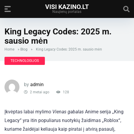
VISI KAZINO.LT
Naujienų portalas
King Legacy Codes: 2025 m.
sausio mėn
Home
»
Blog
»
King Legacy Codes: 2025 m. sausio mėn
TECHNOLOGIJOS
by
admin
2 metai ago
128
Įkvėptas labai mylimo
Vienas gabalas
Anime serija „King
Legacy“ yra itin populiarus nuotykių žaidimas „Roblox“,
kuriame žaidėjai keliauja kaip piratai į atvirą pasaulį,