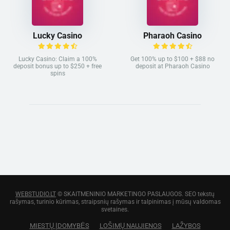
Lucky Casino
Pharaoh Casino
Lucky Casino: Claim a 100%
Get 100% up to $100 + $88 no
deposit bonus up to $250 + free
deposit at Pharaoh Casino
spins
WEBSTUDIO.LT
© SKAITMENINIO MARKETINGO PASLAUGOS. SEO tekstų
rašymas, turinio kūrimas, straipsnių rašymas ir talpinimas į mūsų valdomas
svetaines.
MIESTŲ ĮDOMYBĖS
LOŠIMŲ NAUJIENOS
LAŽYBOS