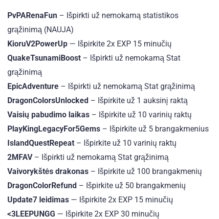
PvPARenaFun
– Išpirkti už nemokamą statistikos
grąžinimą (NAUJA)
KioruV2PowerUp
— Išpirkite 2x EXP 15 minučių
QuakeTsunamiBoost
– Išpirkti už nemokamą Stat
grąžinimą
EpicAdventure
– Išpirkti už nemokamą Stat grąžinimą
DragonColorsUnlocked
– Išpirkite už 1 auksinį raktą
Vaisių pabudimo laikas
– Išpirkite už 10 varinių raktų
PlayKingLegacyFor5Gems
– Išpirkite už 5 brangakmenius
IslandQuestRepeat
– Išpirkite už 10 varinių raktų
2MFAV
– Išpirkti už nemokamą Stat grąžinimą
Vaivorykštės drakonas
– Išpirkite už 100 brangakmenių
DragonColorRefund
– Išpirkite už 50 brangakmenių
Update7 leidimas
— Išpirkite 2x EXP 15 minučių
<3LEEPUNGG
— Išpirkite 2x EXP 30 minučių