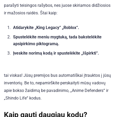
parašyti teisingos rašybos, nes juose skiriamos didžiosios
ir mažosios raidės. Štai kaip:
Atidarykite „King Legacy“ „Roblox“.
Spustelėkite meniu mygtuką, tada bakstelėkite
apsipirkimo piktogramą.
Įveskite norimą kodą ir spustelėkite „Išpirkti“.
tai viskas! Jūsų premijos bus automatiškai įtrauktos į jūsų
inventorių. Be to, nepamirškite perskaityti mūsų vadovų
apie bokso žaidimą be pavadinimo, „Anime Defenders“ ir
„Shindo Life“ kodus.
Kaip gauti daugiau kodų?