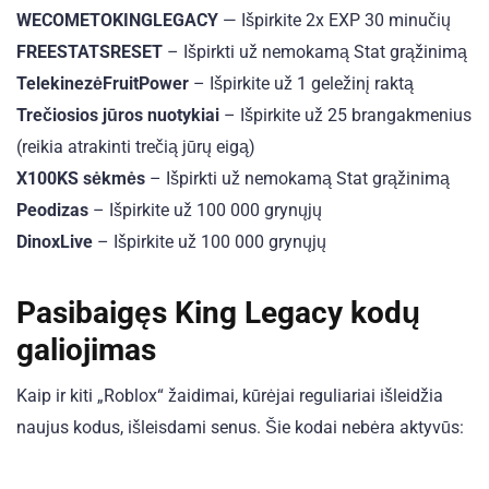
WECOMETOKINGLEGACY
— Išpirkite 2x EXP 30 minučių
FREESTATSRESET
– Išpirkti už nemokamą Stat grąžinimą
TelekinezėFruitPower
– Išpirkite už 1 geležinį raktą
Trečiosios jūros nuotykiai
– Išpirkite už 25 brangakmenius
(reikia atrakinti trečią jūrų eigą)
X100KS sėkmės
– Išpirkti už nemokamą Stat grąžinimą
Peodizas
– Išpirkite už 100 000 grynųjų
DinoxLive
– Išpirkite už 100 000 grynųjų
Pasibaigęs King Legacy kodų
galiojimas
Kaip ir kiti „Roblox“ žaidimai, kūrėjai reguliariai išleidžia
naujus kodus, išleisdami senus. Šie kodai nebėra aktyvūs: