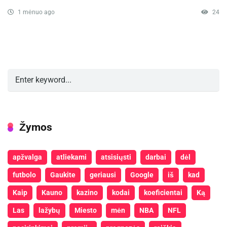
1 mėnuo ago
24
Žymos
apžvalga
atliekami
atsisiųsti
darbai
dėl
futbolo
Gaukite
geriausi
Google
iš
kad
Kaip
Kauno
kazino
kodai
koeficientai
Ką
Las
lažybų
Miesto
mėn
NBA
NFL