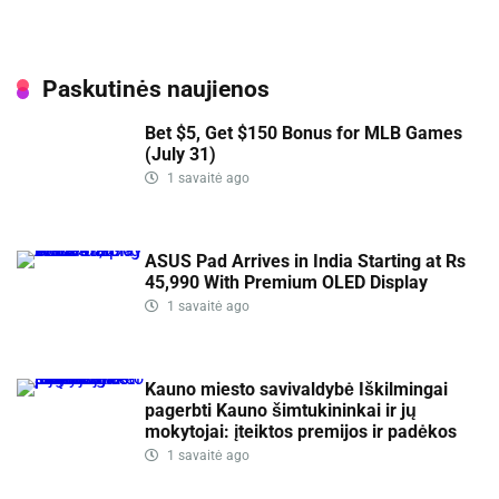
Paskutinės naujienos
Bet $5, Get $150 Bonus for MLB Games
(July 31)
1 savaitė ago
ASUS Pad Arrives in India Starting at Rs
45,990 With Premium OLED Display
1 savaitė ago
Kauno miesto savivaldybė Iškilmingai
pagerbti Kauno šimtukininkai ir jų
mokytojai: įteiktos premijos ir padėkos
1 savaitė ago