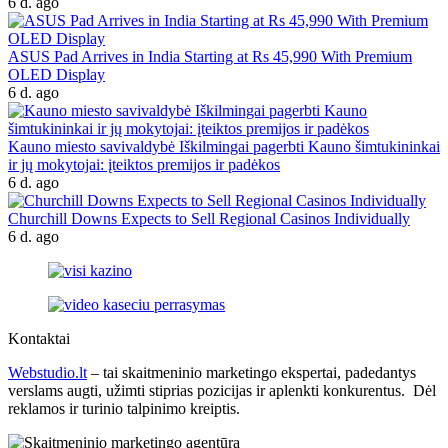
6 d. ago
ASUS Pad Arrives in India Starting at Rs 45,990 With Premium
OLED Display
6 d. ago
Kauno miesto savivaldybė Iškilmingai pagerbti Kauno šimtukininkai
ir jų mokytojai: įteiktos premijos ir padėkos
6 d. ago
Churchill Downs Expects to Sell Regional Casinos Individually
6 d. ago
Kontaktai
Webstudio.lt
– tai skaitmeninio marketingo ekspertai, padedantys
verslams augti, užimti stiprias pozicijas ir aplenkti konkurentus. Dėl
reklamos ir turinio talpinimo kreiptis.