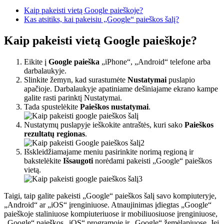
Kaip pakeisti vietą Google paieškoje?
Kas atsitiks, kai pakeisiu „Google“ paieškos šalį?
Kaip pakeisti vietą Google paieškoje?
Eikite į
Google paieška
„iPhone“, „Android“ telefone arba
darbalaukyje.
Slinkite žemyn, kad surastumėte
Nustatymai
puslapio
apačioje. Darbalaukyje apatiniame dešiniajame ekrano kampe
galite rasti parinktį Nustatymai.
Tada spustelėkite
Paieškos nustatymai
.
Nustatymų puslapyje ieškokite antraštės, kuri sako
Paieškos
rezultatų regionas
.
Išskleidžiamajame meniu pasirinkite norimą regioną ir
bakstelėkite
Išsaugoti
norėdami pakeisti „Google“ paieškos
vietą.
Taigi, taip galite pakeisti „Google“ paieškos šalį savo kompiuteryje,
„Android“ ar „iOS“ įrenginiuose. Atnaujinimas įdiegtas „Google“
paieškoje staliniuose kompiuteriuose ir mobiliuosiuose įrenginiuose,
„Google“ paieškos „iOS“ programoje ir „Google“ žemėlapiuose. Jei