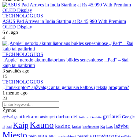
TECHNOLOGIJOS
ASUS Pad Arrives in India Starting at Rs 45,990 With Premium
OLED Display
6 d. ago
4
TECHNOLOGIJOS
„Apple“ nerodo akumuliatoriaus būklės senesniuose „iPad“ – štai
kaip tai patikrinti
3 savaitės ago
15
TECHNOLOGIJOS
„Transkriptor“ apžvalga: ar tai geriausia kalbos į tekstą programa?
1 mėnuo ago
23
Žymos
geriausi
darbai
atliekami
dėl
apžvalga
Google
atsisiųsti
futbolo
Gaukite
Kauno
Kaip
kazino
lažybų
Las
iš
kodai
Ką
kad
koeficientai
Miesto
prognozės
mėn
premiją
NBA
NFL
pasirinkimai
reiškia