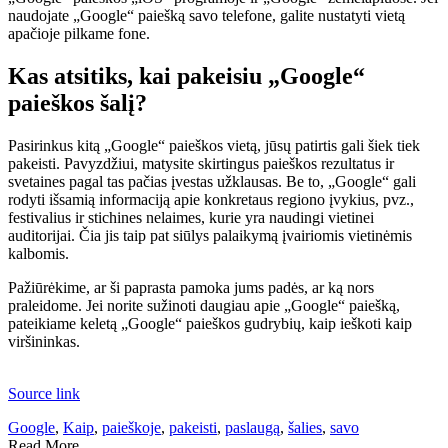
naudojate „Google“ paiešką savo telefone, galite nustatyti vietą
apačioje pilkame fone.
Kas atsitiks, kai pakeisiu „Google“
paieškos šalį?
Pasirinkus kitą „Google“ paieškos vietą, jūsų patirtis gali šiek tiek
pakeisti. Pavyzdžiui, matysite skirtingus paieškos rezultatus ir
svetaines pagal tas pačias įvestas užklausas. Be to, „Google“ gali
rodyti išsamią informaciją apie konkretaus regiono įvykius, pvz.,
festivalius ir stichines nelaimes, kurie yra naudingi vietinei
auditorijai. Čia jis taip pat siūlys palaikymą įvairiomis vietinėmis
kalbomis.
Pažiūrėkime, ar ši paprasta pamoka jums padės, ar ką nors
praleidome. Jei norite sužinoti daugiau apie „Google“ paiešką,
pateikiame keletą „Google“ paieškos gudrybių, kaip ieškoti kaip
viršininkas.
Source link
Google
,
Kaip
,
paieškoje
,
pakeisti
,
paslaugą
,
šalies
,
savo
Read More