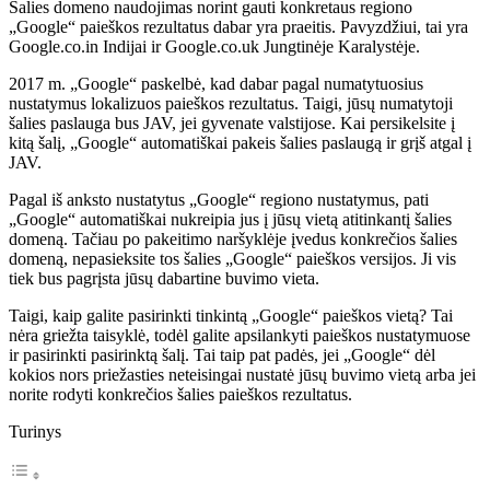
Šalies domeno naudojimas norint gauti konkretaus regiono
„Google“ paieškos rezultatus dabar yra praeitis. Pavyzdžiui, tai yra
Google.co.in Indijai ir Google.co.uk Jungtinėje Karalystėje.
2017 m. „Google“ paskelbė, kad dabar pagal numatytuosius
nustatymus lokalizuos paieškos rezultatus. Taigi, jūsų numatytoji
šalies paslauga bus JAV, jei gyvenate valstijose. Kai persikelsite į
kitą šalį, „Google“ automatiškai pakeis šalies paslaugą ir grįš atgal į
JAV.
Pagal iš anksto nustatytus „Google“ regiono nustatymus, pati
„Google“ automatiškai nukreipia jus į jūsų vietą atitinkantį šalies
domeną. Tačiau po pakeitimo naršyklėje įvedus konkrečios šalies
domeną, nepasieksite tos šalies „Google“ paieškos versijos. Ji vis
tiek bus pagrįsta jūsų dabartine buvimo vieta.
Taigi, kaip galite pasirinkti tinkintą „Google“ paieškos vietą? Tai
nėra griežta taisyklė, todėl galite apsilankyti paieškos nustatymuose
ir pasirinkti pasirinktą šalį. Tai taip pat padės, jei „Google“ dėl
kokios nors priežasties neteisingai nustatė jūsų buvimo vietą arba jei
norite rodyti konkrečios šalies paieškos rezultatus.
Turinys