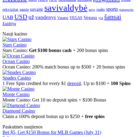
savivaldybė
sporto
savaitė
rekvizitai
spalio
sausio
transporto
savo
šansai
USD
už
UAB
vandenys
Vegaso
VEGAS
Vasario
yra
žaidėjų
Nauji kazino
Stars Casino
Stars Casino:
Get $100 bonus cash
+ 200 bonus spins
Ocean Casino
Ocean Casino: 200% match bonus up to $500 + 20 bonus spins
Spades Casino
1 Free Spin credited for every $1
deposit
. Up to $100 +
100 Spins
Monte Casino
Monte Casino: Get 10 no deposit spins + $100 Bonus
Diamond Casino
Claim a 100% deposit bonus up to $250 +
free spins
Paskutinės naujienos
Bet $5, Get $150 Bonus for MLB Games (July 31)