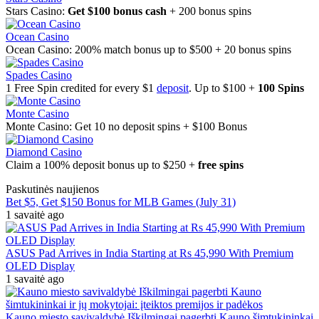
Stars Casino:
Get $100 bonus cash
+ 200 bonus spins
Ocean Casino
Ocean Casino: 200% match bonus up to $500 + 20 bonus spins
Spades Casino
1 Free Spin credited for every $1
deposit
. Up to $100 +
100 Spins
Monte Casino
Monte Casino: Get 10 no deposit spins + $100 Bonus
Diamond Casino
Claim a 100% deposit bonus up to $250 +
free spins
Paskutinės naujienos
Bet $5, Get $150 Bonus for MLB Games (July 31)
1 savaitė ago
ASUS Pad Arrives in India Starting at Rs 45,990 With Premium
OLED Display
1 savaitė ago
Kauno miesto savivaldybė Iškilmingai pagerbti Kauno šimtukininkai