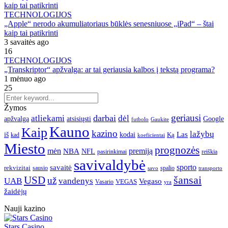
TECHNOLOGIJOS
„Apple“ nerodo akumuliatoriaus būklės senesniuose „iPad“ – štai
kaip tai patikrinti
3 savaitės ago
16
TECHNOLOGIJOS
„Transkriptor“ apžvalga: ar tai geriausia kalbos į tekstą programa?
1 mėnuo ago
25
Žymos
geriausi
darbai
atliekami
dėl
apžvalga
Google
atsisiųsti
futbolo
Gaukite
Kauno
Kaip
kazino
lažybų
Las
iš
kodai
Ką
kad
koeficientai
Miesto
prognozės
mėn
premiją
NBA
NFL
pasirinkimai
reiškia
savivaldybė
sporto
savaitė
rekvizitai
spalio
sausio
transporto
savo
šansai
USD
už
UAB
vandenys
Vegaso
VEGAS
Vasario
yra
žaidėjų
Nauji kazino
Stars Casino