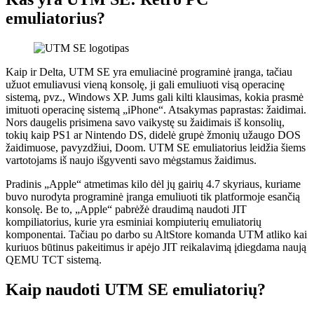
emuliatorius?
Kaip ir Delta, UTM SE yra emuliacinė programinė įranga, tačiau
užuot emuliavusi vieną konsolę, ji gali emuliuoti visą operacinę
sistemą, pvz., Windows XP. Jums gali kilti klausimas, kokia prasmė
imituoti operacinę sistemą „iPhone“. Atsakymas paprastas: žaidimai.
Nors daugelis prisimena savo vaikystę su žaidimais iš konsolių,
tokių kaip PS1 ar Nintendo DS, didelė grupė žmonių užaugo DOS
žaidimuose, pavyzdžiui, Doom. UTM SE emuliatorius leidžia šiems
vartotojams iš naujo išgyventi savo mėgstamus žaidimus.
Pradinis „Apple“ atmetimas kilo dėl jų gairių 4.7 skyriaus, kuriame
buvo nurodyta programinė įranga emuliuoti tik platformoje esančią
konsolę. Be to, „Apple“ pabrėžė draudimą naudoti JIT
kompiliatorius, kurie yra esminiai kompiuterių emuliatorių
komponentai. Tačiau po darbo su AltStore komanda UTM atliko kai
kuriuos būtinus pakeitimus ir apėjo JIT reikalavimą įdiegdama naują
QEMU TCT sistemą.
Kaip naudoti UTM SE emuliatorių?