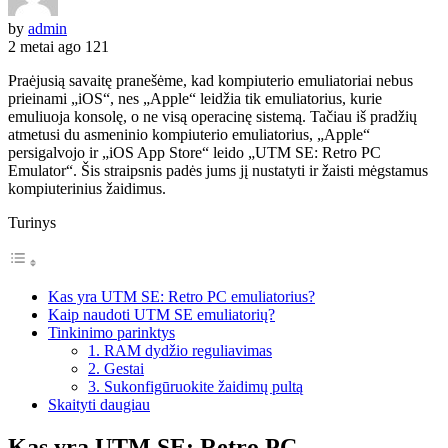
by
admin
2 metai ago
121
Praėjusią savaitę pranešėme, kad kompiuterio emuliatoriai nebus
prieinami „iOS“, nes „Apple“ leidžia tik emuliatorius, kurie
emuliuoja konsolę, o ne visą operacinę sistemą. Tačiau iš pradžių
atmetusi du asmeninio kompiuterio emuliatorius, „Apple“
persigalvojo ir „iOS App Store“ leido „UTM SE: Retro PC
Emulator“. Šis straipsnis padės jums jį nustatyti ir žaisti mėgstamus
kompiuterinius žaidimus.
Turinys
Kas yra UTM SE: Retro PC emuliatorius?
Kaip naudoti UTM SE emuliatorių?
Tinkinimo parinktys
1. RAM dydžio reguliavimas
2. Gestai
3. Sukonfigūruokite žaidimų pultą
Skaityti daugiau
Kas yra UTM SE: Retro PC