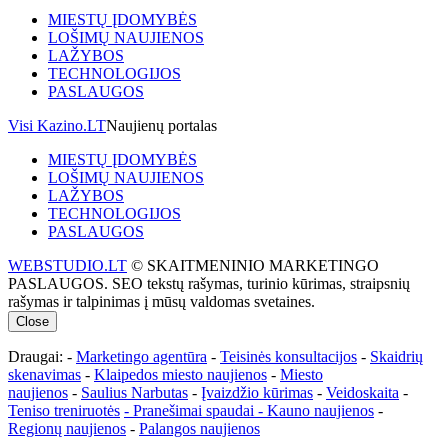
MIESTŲ ĮDOMYBĖS
LOŠIMŲ NAUJIENOS
LAŽYBOS
TECHNOLOGIJOS
PASLAUGOS
Visi Kazino.LT
Naujienų portalas
MIESTŲ ĮDOMYBĖS
LOŠIMŲ NAUJIENOS
LAŽYBOS
TECHNOLOGIJOS
PASLAUGOS
WEBSTUDIO.LT
© SKAITMENINIO MARKETINGO
PASLAUGOS. SEO tekstų rašymas, turinio kūrimas, straipsnių
rašymas ir talpinimas į mūsų valdomas svetaines.
Close
Draugai: -
Marketingo agentūra
-
Teisinės konsultacijos
-
Skaidrių
skenavimas
-
Klaipedos miesto naujienos
-
Miesto
naujienos
-
Saulius Narbutas
-
Įvaizdžio kūrimas
-
Veidoskaita
-
Teniso treniruotės
- Pranešimai spaudai -
Kauno naujienos
-
Regionų naujienos
-
Palangos naujienos