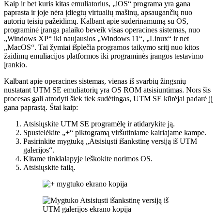
Kaip ir bet kuris kitas emuliatorius, „iOS“ programa yra gana
paprasta ir joje nėra įdiegtų virtualių mašinų, apsaugančių nuo
autorių teisių pažeidimų. Kalbant apie suderinamumą su OS,
programinė įranga palaiko beveik visas operacines sistemas, nuo
„Windows XP“ iki naujausios „Windows 11“, „Linux“ ir net
„MacOS“. Tai žymiai išplečia programos taikymo sritį nuo kitos
žaidimų emuliacijos platformos iki programinės įrangos testavimo
įrankio.
Kalbant apie operacines sistemas, vienas iš svarbių žingsnių
nustatant UTM SE emuliatorių yra OS ROM atsisiuntimas. Nors šis
procesas gali atrodyti šiek tiek sudėtingas, UTM SE kūrėjai padarė jį
gana paprastą. Štai kaip:
Atsisiųskite UTM SE programėlę ir atidarykite ją.
Spustelėkite „+“ piktogramą viršutiniame kairiajame kampe.
Pasirinkite mygtuką „Atsisiųsti išankstinę versiją iš UTM
galerijos“.
Kitame tinklalapyje ieškokite norimos OS.
Atsisiųskite failą.