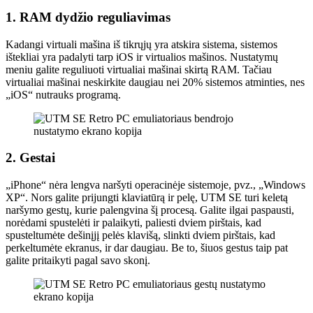
1. RAM dydžio reguliavimas
Kadangi virtuali mašina iš tikrųjų yra atskira sistema, sistemos
ištekliai yra padalyti tarp iOS ir virtualios mašinos. Nustatymų
meniu galite reguliuoti virtualiai mašinai skirtą RAM. Tačiau
virtualiai mašinai neskirkite daugiau nei 20% sistemos atminties, nes
„iOS“ nutrauks programą.
2. Gestai
„iPhone“ nėra lengva naršyti operacinėje sistemoje, pvz., „Windows
XP“. Nors galite prijungti klaviatūrą ir pelę, UTM SE turi keletą
naršymo gestų, kurie palengvina šį procesą. Galite ilgai paspausti,
norėdami spustelėti ir palaikyti, paliesti dviem pirštais, kad
spusteltumėte dešinįjį pelės klavišą, slinkti dviem pirštais, kad
perkeltumėte ekranus, ir dar daugiau. Be to, šiuos gestus taip pat
galite pritaikyti pagal savo skonį.