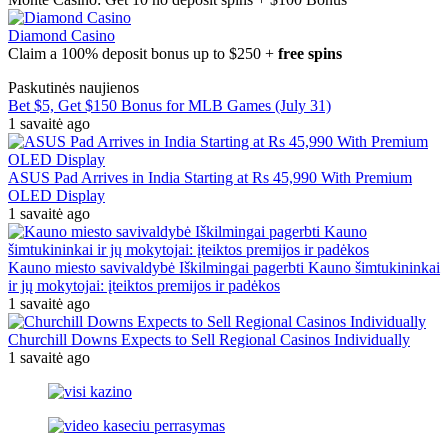
Diamond Casino
Claim a 100% deposit bonus up to $250 +
free spins
Paskutinės naujienos
Bet $5, Get $150 Bonus for MLB Games (July 31)
1 savaitė ago
ASUS Pad Arrives in India Starting at Rs 45,990 With Premium
OLED Display
1 savaitė ago
Kauno miesto savivaldybė Iškilmingai pagerbti Kauno šimtukininkai
ir jų mokytojai: įteiktos premijos ir padėkos
1 savaitė ago
Churchill Downs Expects to Sell Regional Casinos Individually
1 savaitė ago