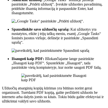
pasirinkite „Pridėti užduotį“. Įveskite užduoties pavadinimą,
pridėkite išsamią informaciją ir paspauskite Enter, kad
išsaugotumėte.
Spausdinkite savo užduočių sąrašą:
Kai užduotys yra
nustatytos, eikite į trijų taškų meniu, esantį „Google Tasks“
šoninės juostos viršuje, dešinėje ir pasirinkite „Spausdinti
sąrašą“.
Išsaugoti kaip PDF:
Iššokančiajame lange pasirinkite
„Išsaugoti kaip PDF“. Spustelėkite „Išsaugoti“, tada
pasirinkite vietą kompiuteryje, kur norite saugoti PDF failą.
Užduočių atsarginių kopijų kūrimas yra būtinas norint gerai
organizuoti. Turėdami PDF kopiją, galite peržiūrėti užduotis be
interneto arba dalytis jomis su kitais. Tokiu būdu galite efektyviai ir
užtikrintai valdyti savo užduotis.