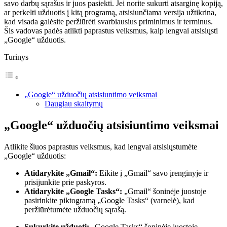
savo darbų sąrašus ir juos pasiekti. Jei norite sukurti atsarginę kopiją,
ar perkelti užduotis į kitą programą, atsisiunčiama versija užtikrina,
kad visada galėsite peržiūrėti svarbiausius priminimus ir terminus.
Šis vadovas padės atlikti paprastus veiksmus, kaip lengvai atsisiųsti
„Google“ užduotis.
Turinys
„Google“ užduočių atsisiuntimo veiksmai
Daugiau skaitymų
„Google“ užduočių atsisiuntimo veiksmai
Atlikite šiuos paprastus veiksmus, kad lengvai atsisiųstumėte
„Google“ užduotis:
Atidarykite „Gmail“:
Eikite į „Gmail“ savo įrenginyje ir
prisijunkite prie paskyros.
Atidarykite „Google Tasks“:
„Gmail“ šoninėje juostoje
pasirinkite piktogramą „Google Tasks“ (varnelė), kad
peržiūrėtumėte užduočių sąrašą.
Sukurkite užduotį:
„Google Tasks“ šoninėje juostoje