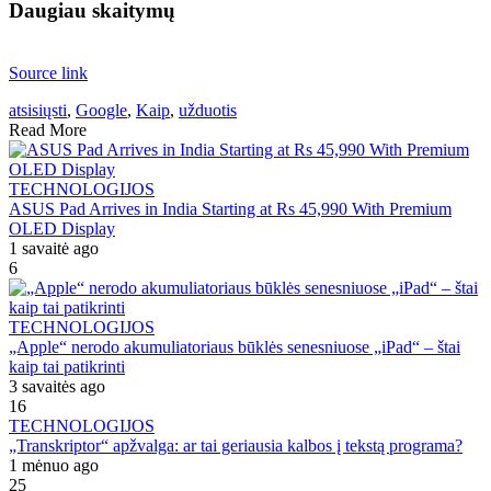
Daugiau skaitymų
Source link
atsisiųsti
,
Google
,
Kaip
,
užduotis
Read More
TECHNOLOGIJOS
ASUS Pad Arrives in India Starting at Rs 45,990 With Premium
OLED Display
1 savaitė ago
6
TECHNOLOGIJOS
„Apple“ nerodo akumuliatoriaus būklės senesniuose „iPad“ – štai
kaip tai patikrinti
3 savaitės ago
16
TECHNOLOGIJOS
„Transkriptor“ apžvalga: ar tai geriausia kalbos į tekstą programa?
1 mėnuo ago
25