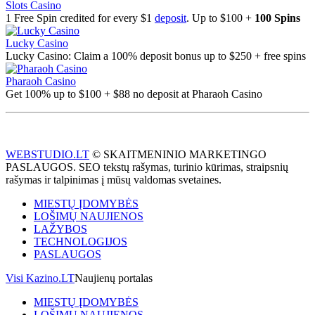
Slots Casino
1 Free Spin credited for every $1
deposit
. Up to $100 +
100 Spins
Lucky Casino
Lucky Casino: Claim a 100% deposit bonus up to $250 + free spins
Pharaoh Casino
Get 100% up to $100 + $88 no deposit at Pharaoh Casino
WEBSTUDIO.LT
© SKAITMENINIO MARKETINGO
PASLAUGOS. SEO tekstų rašymas, turinio kūrimas, straipsnių
rašymas ir talpinimas į mūsų valdomas svetaines.
MIESTŲ ĮDOMYBĖS
LOŠIMŲ NAUJIENOS
LAŽYBOS
TECHNOLOGIJOS
PASLAUGOS
Visi Kazino.LT
Naujienų portalas
MIESTŲ ĮDOMYBĖS
LOŠIMŲ NAUJIENOS