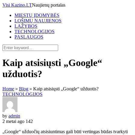
Visi Kazino.LT
Naujienų portalas
MIESTŲ ĮDOMYBĖS
LOŠIMŲ NAUJIENOS
LAŽYBOS
TECHNOLOGIJOS
PASLAUGOS
Kaip atsisiųsti „Google“
užduotis?
Home
»
Blog
»
Kaip atsisiųsti „Google“ užduotis?
TECHNOLOGIJOS
by
admin
2 metai ago
142
„Google“ užduočių atsisiuntimas gali būti vertingas būdas tvarkyti