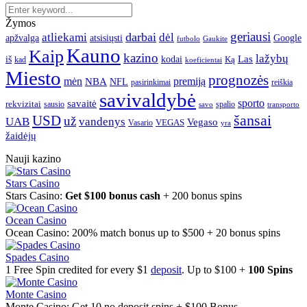
Žymos
geriausi
darbai
atliekami
dėl
apžvalga
Google
atsisiųsti
futbolo
Gaukite
Kauno
Kaip
kazino
lažybų
Las
iš
kodai
Ką
kad
koeficientai
Miesto
prognozės
mėn
premiją
NBA
NFL
pasirinkimai
reiškia
savivaldybė
sporto
savaitė
rekvizitai
spalio
sausio
transporto
savo
šansai
USD
už
UAB
vandenys
Vegaso
VEGAS
Vasario
yra
žaidėjų
Nauji kazino
Stars Casino
Stars Casino:
Get $100 bonus cash
+ 200 bonus spins
Ocean Casino
Ocean Casino: 200% match bonus up to $500 + 20 bonus spins
Spades Casino
1 Free Spin credited for every $1
deposit
. Up to $100 +
100 Spins
Monte Casino
Monte Casino: Get 10 no deposit spins + $100 Bonus