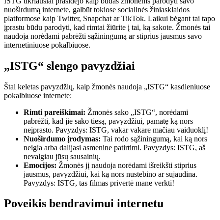
ISTG tikriausiai prasidėjo kaip būdas žmonėms parodyti savo
nuoširdumą internete, galbūt tokiose socialinės žiniasklaidos
platformose kaip Twitter, Snapchat ar TikTok. Laikui bėgant tai tapo
įprastu būdu parodyti, kad rimtai žiūrite į tai, ką sakote. Žmonės tai
naudoja norėdami pabrėžti sąžiningumą ar stiprius jausmus savo
internetiniuose pokalbiuose.
„ISTG“ slengo pavyzdžiai
Štai keletas pavyzdžių, kaip žmonės naudoja „ISTG“ kasdieniuose
pokalbiuose internete:
Rimti pareiškimai:
Žmonės sako „ISTG“, norėdami
pabrėžti, kad jie sako tiesą, pavyzdžiui, pamatę ką nors
neįprasto. Pavyzdys: ISTG, vakar vakare mačiau vaiduoklį!
Nuoširdumo įrodymas:
Tai rodo sąžiningumą, kai ką nors
neigia arba dalijasi asmenine patirtimi. Pavyzdys: ISTG, aš
nevalgiau jūsų sausainių.
Emocijos:
Žmonės jį naudoja norėdami išreikšti stiprius
jausmus, pavyzdžiui, kai ką nors nustebino ar sujaudina.
Pavyzdys: ISTG, tas filmas privertė mane verkti!
Poveikis bendravimui internetu