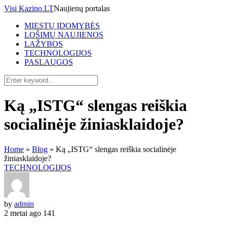
Visi Kazino.LT
Naujienų portalas
MIESTŲ ĮDOMYBĖS
LOŠIMŲ NAUJIENOS
LAŽYBOS
TECHNOLOGIJOS
PASLAUGOS
Ką „ISTG“ slengas reiškia
socialinėje žiniasklaidoje?
Home
»
Blog
»
Ką „ISTG“ slengas reiškia socialinėje
žiniasklaidoje?
TECHNOLOGIJOS
by
admin
2 metai ago
141