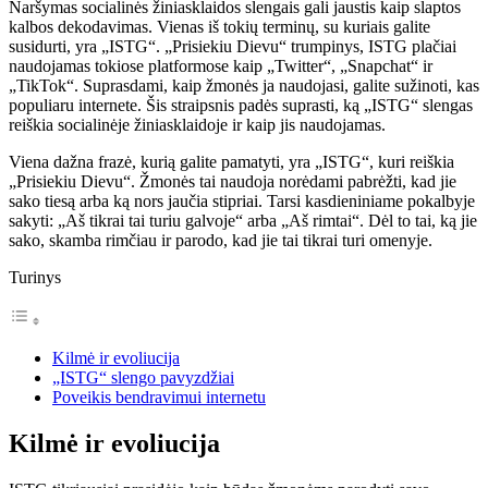
Naršymas socialinės žiniasklaidos slengais gali jaustis kaip slaptos
kalbos dekodavimas. Vienas iš tokių terminų, su kuriais galite
susidurti, yra „ISTG“. „Prisiekiu Dievu“ trumpinys, ISTG plačiai
naudojamas tokiose platformose kaip „Twitter“, „Snapchat“ ir
„TikTok“. Suprasdami, kaip žmonės ja naudojasi, galite sužinoti, kas
populiaru internete. Šis straipsnis padės suprasti, ką „ISTG“ slengas
reiškia socialinėje žiniasklaidoje ir kaip jis naudojamas.
Viena dažna frazė, kurią galite pamatyti, yra „ISTG“, kuri reiškia
„Prisiekiu Dievu“. Žmonės tai naudoja norėdami pabrėžti, kad jie
sako tiesą arba ką nors jaučia stipriai. Tarsi kasdieniniame pokalbyje
sakyti: „Aš tikrai tai turiu galvoje“ arba „Aš rimtai“. Dėl to tai, ką jie
sako, skamba rimčiau ir parodo, kad jie tai tikrai turi omenyje.
Turinys
Kilmė ir evoliucija
„ISTG“ slengo pavyzdžiai
Poveikis bendravimui internetu
Kilmė ir evoliucija