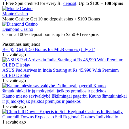
1 Free Spin credited for every $1
deposit
. Up to $100 +
100 Spins
Monte Casino
Monte Casino: Get 10 no deposit spins + $100 Bonus
Diamond Casino
Claim a 100% deposit bonus up to $250 +
free spins
Paskutinės naujienos
Bet $5, Get $150 Bonus for MLB Games (July 31)
1 savaitė ago
ASUS Pad Arrives in India Starting at Rs 45,990 With Premium
OLED Display
1 savaitė ago
Kauno miesto savivaldybė Iškilmingai pagerbti Kauno šimtukininkai
ir jų mokytojai: įteiktos premijos ir padėkos
1 savaitė ago
Churchill Downs Expects to Sell Regional Casinos Individually
1 savaitė ago