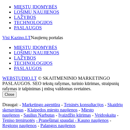
MIESTŲ ĮDOMYBĖS
LOŠIMŲ NAUJIENOS
LAŽYBOS
TECHNOLOGIJOS
PASLAUGOS
Visi Kazino.LT
Naujienų portalas
MIESTŲ ĮDOMYBĖS
LOŠIMŲ NAUJIENOS
LAŽYBOS
TECHNOLOGIJOS
PASLAUGOS
WEBSTUDIO.LT
© SKAITMENINIO MARKETINGO
PASLAUGOS. SEO tekstų rašymas, turinio kūrimas, straipsnių
rašymas ir talpinimas į mūsų valdomas svetaines.
Close
Draugai: -
Marketingo agentūra
-
Teisinės konsultacijos
-
Skaidrių
skenavimas
-
Klaipedos miesto naujienos
-
Miesto
naujienos
-
Saulius Narbutas
-
Įvaizdžio kūrimas
-
Veidoskaita
-
Teniso treniruotės
- Pranešimai spaudai -
Kauno naujienos
-
Regionų naujienos
-
Palangos naujienos