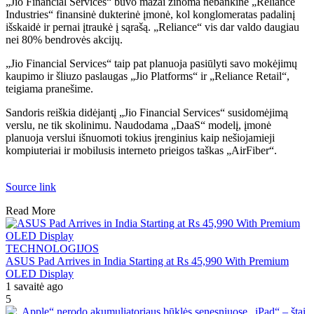
„Jio Financial Services“ buvo mažai žinoma nebankinė „Reliance
Industries“ finansinė dukterinė įmonė, kol konglomeratas padalinį
išskaidė ir pernai įtraukė į sąrašą. „Reliance“ vis dar valdo daugiau
nei 80% bendrovės akcijų.
„Jio Financial Services“ taip pat planuoja pasiūlyti savo mokėjimų
kaupimo ir šliuzo paslaugas „Jio Platforms“ ir „Reliance Retail“,
teigiama pranešime.
Sandoris reiškia didėjantį „Jio Financial Services“ susidomėjimą
verslu, ne tik skolinimu. Naudodama „DaaS“ modelį, įmonė
planuoja verslui išnuomoti tokius įrenginius kaip nešiojamieji
kompiuteriai ir mobilusis interneto prieigos taškas „AirFiber“.
Source link
Read More
TECHNOLOGIJOS
ASUS Pad Arrives in India Starting at Rs 45,990 With Premium
OLED Display
1 savaitė ago
5