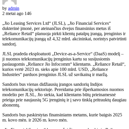
by
admin
2 metai ago
146
„Jio Leasing Services Ltd“ (JLSL), „Jio Financial Services“
dukterinė įmonė, per ateinančius dvejus finansinius metus iš
„Reliance Retail“ planuoja pirkti klientų patalpų įrangą, įrenginius ir
telekomunikacijų įrangą už 4,32 mlrd. akcininkai, norintys patvirtinti
sandorį.
JLSL pradeda eksploatuoti „Device-as-a-Service“ (DaaS) modelį –
ji nuomos telekomunikacijų įrenginius kartu su susijusiomis
paslaugomis „Reliance Jio Infocomm“ klientams. „Reliance Retail“,
kurios vertė 2023 m. sieks apie 100 mlrd. USD, „Reliance
Industries“ parduos įrenginius JLSL už savikainą ir maržą.
Sandoris bus vienas didžiausių įrangos sandorių Indijos
telekomunikacijų sektoriuje. Pereidama prie išperkamosios nuomos
modelio per JLSL, Jio siekia, kad klientams būtų prieinamesnė
prieiga prie naujausių 5G įrenginių ir į savo tinklą pritrauktų daugiau
abonentų.
Sandoris bus paskirstytas finansiniams metams, kurie baigsis 2025
m. kovo mėn. ir 2026 m. kovo mėn.