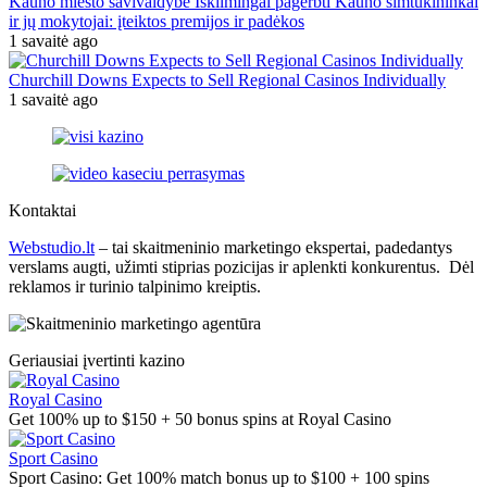
Kauno miesto savivaldybė Iškilmingai pagerbti Kauno šimtukininkai
ir jų mokytojai: įteiktos premijos ir padėkos
1 savaitė ago
Churchill Downs Expects to Sell Regional Casinos Individually
1 savaitė ago
Kontaktai
Webstudio.lt
– tai skaitmeninio marketingo ekspertai, padedantys
verslams augti, užimti stiprias pozicijas ir aplenkti konkurentus. Dėl
reklamos ir turinio talpinimo kreiptis.
Geriausiai įvertinti kazino
Royal Casino
Get 100% up to $150 + 50 bonus spins at Royal Casino
Sport Casino
Sport Casino: Get 100% match bonus up to $100 + 100 spins