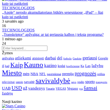
TECHNOLOGIJOS
„Apple“ nerodo akumuliatoriaus būklės senesniuose „iPad“ – štai
kaip tai patikrinti
3 savaitės ago
16
TECHNOLOGIJOS
„Transkriptor“ apžvalga: ar tai geriausia kalbos į tekstą programa?
1 mėnuo ago
24
Žymos
geriausi
darbai
atliekami
dėl
apžvalga
Google
atsisiųsti
futbolo
Gaukite
Kauno
Kaip
kazino
lažybų
Las
iš
kodai
Ką
kad
koeficientai
Miesto
prognozės
mėn
premiją
NBA
NFL
pasirinkimai
reiškia
savivaldybė
sporto
savaitė
rekvizitai
spalio
sausio
transporto
savo
šansai
USD
už
UAB
vandenys
Vegaso
VEGAS
Vasario
yra
žaidėjų
Nauji kazino