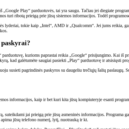
iš „Google Play“ parduotuvės, tai yra saugu. Tačiau jei diegiate programa
mos turi ribotą prieigą prie jūsų sistemos informacijos. Todėl programos
 lyderiai, tokie kaip „Intel“, AMD ir „Qualcomm“. Jei jums reikia, gali
ikos.
 paskyrai?
“ parduotuvę, kurioms paprastai reikia „Google“ prisijungimo. Kai iš pr
kyrą, kad galėtumėte saugiai pasiekti „Play“ parduotuvę ir atsisiųsti pr
ju susieti pagrindinės paskyros su daugeliu trečiųjų šalių paslaugų. Sus
temos informacijos, kaip ir bet kuri kita jūsų kompiuteryje esanti progra
suteikdami jai prieigą prie jūsų asmeninės informacijos. Programa gauna
ima jūsų telefono numerį, lytį, nuotrauką ir kt.