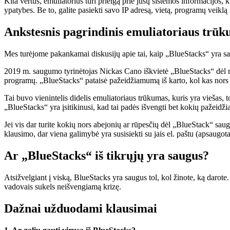
Kita vertus, emuliatorius turi prieigą prie jūsų sistemos informacijos, 
ypatybes. Be to, galite pasiekti savo IP adresą, vietą, programų veiklą 
Ankstesnis pagrindinis emuliatoriaus trū
Mes turėjome pakankamai diskusijų apie tai, kaip „BlueStacks“ yra sau
2019 m. saugumo tyrinėtojas Nickas Cano iškvietė „BlueStacks“ dėl re
programų. „BlueStacks“ pataisė pažeidžiamumą iš karto, kol kas nors 
Tai buvo vienintelis didelis emuliatoriaus trūkumas, kuris yra viešas, t
„BlueStacks“ yra įsitikinusi, kad tai padės išvengti bet kokių pažeid
Jei vis dar turite kokių nors abejonių ar rūpesčių dėl „BlueStack“ sau
klausimo, dar viena galimybė yra susisiekti su jais el. paštu (apsaugotas
Ar „BlueStacks“ iš tikrųjų yra saugus?
Atsižvelgiant į viską, BlueStacks yra saugus tol, kol žinote, ką darote.
vadovais sukels neišvengiamą krizę.
Dažnai užduodami klausimai