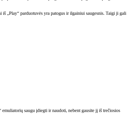
iš „Play“ parduotuvės yra patogus ir ilgainiui saugesnis. Taigi ji gali
emuliatorių saugu įdiegti ir naudoti, nebent gausite jį iš trečiosios