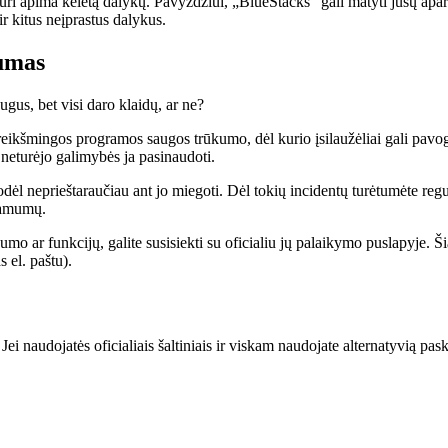
kuri apima keletą dalykų. Pavyzdžiui, „BlueStacks“ gali matyti jūsų aparat
ir kitus neįprastus dalykus.
kumas
gus, bet visi daro klaidų, ar ne?
ikšmingos programos saugos trūkumo, dėl kurio įsilaužėliai gali pavogti
neturėjo galimybės ja pasinaudoti.
odėl neprieštaraučiau ant jo miegoti. Dėl tokių incidentų turėtumėte reguli
žiamumų.
gumo ar funkcijų, galite susisiekti su oficialiu jų palaikymo puslapyje.
 el. paštu).
 Jei naudojatės oficialiais šaltiniais ir viskam naudojate alternatyvią pas