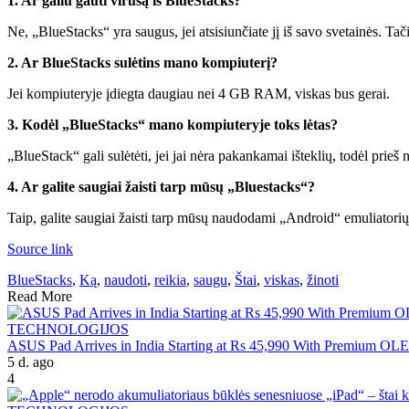
1. Ar galiu gauti virusą iš BlueStacks?
Ne, „BlueStacks“ yra saugus, jei atsisiunčiate jį iš savo svetainės. Tač
2. Ar BlueStacks sulėtins mano kompiuterį?
Jei kompiuteryje įdiegta daugiau nei 4 GB RAM, viskas bus gerai.
3. Kodėl „BlueStacks“ mano kompiuteryje toks lėtas?
„BlueStack“ gali sulėtėti, jei jai nėra pakankamai išteklių, todėl prie
4. Ar galite saugiai žaisti tarp mūsų „Bluestacks“?
Taip, galite saugiai žaisti tarp mūsų naudodami „Android“ emuliatorių
Source link
BlueStacks
,
Ką
,
naudoti
,
reikia
,
saugu
,
Štai
,
viskas
,
žinoti
Read More
TECHNOLOGIJOS
ASUS Pad Arrives in India Starting at Rs 45,990 With Premium OL
5 d. ago
4