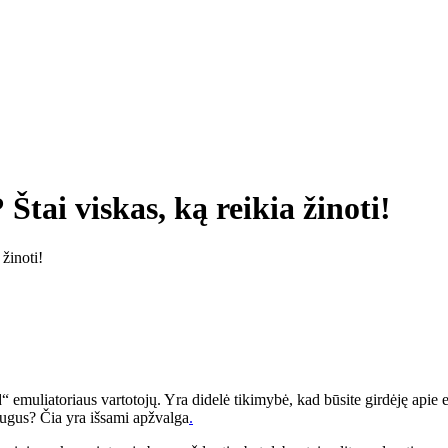
tai viskas, ką reikia žinoti!
žinoti!
“ emuliatoriaus vartotojų. Yra didelė tikimybė, kad būsite girdėję ap
augus? Čia yra išsami apžvalga
.