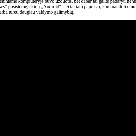
niniame kompiuteryje buvo užduotis, bet dabar tai galite padaryti n
“ posistemę, skirtą „Android“. Jei tai taip paprasta, kam naudoti emul
arba turėti daugiau valdymo galimybių.