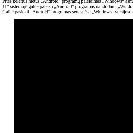
Prieš kelerius metus „Android“ programų paleidimas „Windows“ asme
11“ sistemoje galite paleisti „Android“ programas naudodami „Windows
Galite pasiekti „Android“ programas senesnėse „Windows“ versijose 