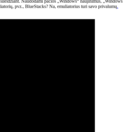
enusileidžiant. Naudodami pačios „Windows“ naujinimus, „Windows
iatorių, pvz., BlueStacks? Na, emuliatorius turi savo privalumų
.