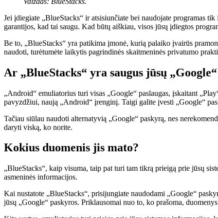
Vaizdas: BlueStacks.
Jei įdiegiate „BlueStacks“ ir atsisiunčiate bei naudojate programas tik 
garantijos, kad tai saugu. Kad būtų aiškiau, visos jūsų įdiegtos progra
Be to, „BlueStacks“ yra patikima įmonė, kurią palaiko įvairūs pramonės
naudoti, turėtumėte laikytis pagrindinės skaitmeninės privatumo prakt
Ar „BlueStacks“ yra saugus jūsų „Google“
„Android“ emuliatorius turi visas „Google“ paslaugas, įskaitant „Play
pavyzdžiui, naują „Android“ įrenginį. Taigi galite įvesti „Google“ pas
Tačiau siūlau naudoti alternatyvią „Google“ paskyrą, nes nerekomenduo
daryti viską, ko norite.
Kokius duomenis jis mato?
„BlueStacks“, kaip visuma, taip pat turi tam tikrą prieigą prie jūsų sis
asmeninės informacijos.
Kai nustatote „BlueStacks“, prisijungiate naudodami „Google“ paskyrą, 
jūsų „Google“ paskyros. Priklausomai nuo to, ko prašoma, duomenys ap