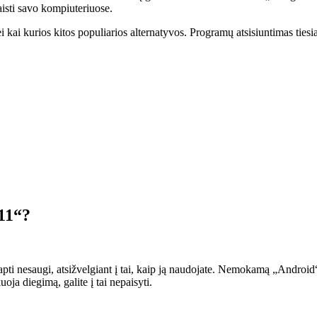
žaisti savo kompiuteriuose.
i kurios kitos populiarios alternatyvos. Programų atsisiuntimas tiesiai 
11“?
tapti nesaugi, atsižvelgiant į tai, kaip ją naudojate. Nemokamą „Android“ 
uoja diegimą, galite į tai nepaisyti.