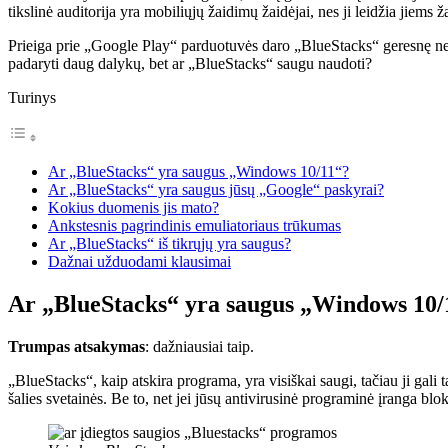
tikslinė auditorija yra mobiliųjų žaidimų žaidėjai, nes ji leidžia jiems 
Prieiga prie „Google Play“ parduotuvės daro „BlueStacks“ geresnę nei ka
padaryti daug dalykų, bet ar „BlueStacks“ saugu naudoti?
Turinys
Ar „BlueStacks“ yra saugus „Windows 10/11“?
Ar „BlueStacks“ yra saugus jūsų „Google“ paskyrai?
Kokius duomenis jis mato?
Ankstesnis pagrindinis emuliatoriaus trūkumas
Ar „BlueStacks“ iš tikrųjų yra saugus?
Dažnai užduodami klausimai
Ar „BlueStacks“ yra saugus „Windows 10/
Trumpas atsakymas
: dažniausiai taip.
„BlueStacks“, kaip atskira programa, yra visiškai saugi, tačiau ji gali 
šalies svetainės. Be to, net jei jūsų antivirusinė programinė įranga blok