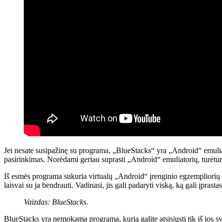
Jei nesate susipažinę su programa, „BlueStacks“ yra „Android“ emulia
pasirinkimas. Norėdami geriau suprasti „Android“ emuliatorių, turėtumėt
Iš esmės programa sukuria virtualų „Android“ įrenginio egzempliorių 
laisvai su ja bendrauti. Vadinasi, jis gali padaryti viską, ką gali įpra
Vaizdas: BlueStacks.
BlueStacks yra nemokama programa, kurią galite atsisiųsti tik iš jos