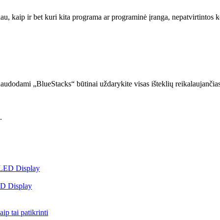
iau, kaip ir bet kuri kita programa ar programinė įranga, nepatvirtintos 
š naudodami „BlueStacks“ būtinai uždarykite visas išteklių reikalaujanči
.
ED Display