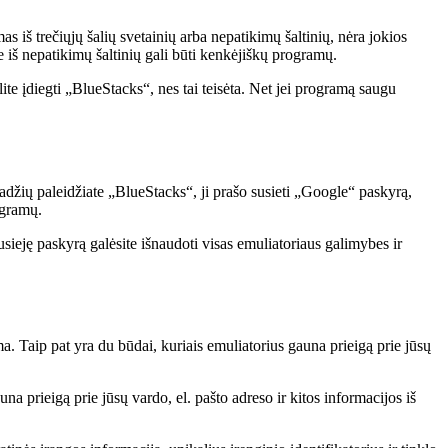
s iš trečiųjų šalių svetainių arba nepatikimų šaltinių, nėra jokios
e iš nepatikimų šaltinių gali būti kenkėjiškų programų.
te įdiegti „BlueStacks“, nes tai teisėta. Net jei programą saugu
adžių paleidžiate „BlueStacks“, ji prašo susieti „Google“ paskyrą,
ogramų.
ieję paskyrą galėsite išnaudoti visas emuliatoriaus galimybes ir
ma. Taip pat yra du būdai, kuriais emuliatorius gauna prieigą prie jūsų
 prieigą prie jūsų vardo, el. pašto adreso ir kitos informacijos iš