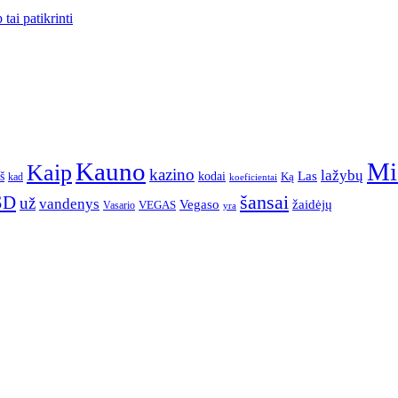
tai patikrinti
Kauno
Mi
Kaip
kazino
lažybų
Las
iš
kodai
Ką
kad
koeficientai
šansai
SD
už
vandenys
žaidėjų
Vegaso
VEGAS
Vasario
yra