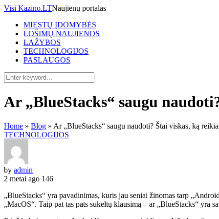
Visi Kazino.LT
Naujienų portalas
MIESTŲ ĮDOMYBĖS
LOŠIMŲ NAUJIENOS
LAŽYBOS
TECHNOLOGIJOS
PASLAUGOS
Ar „BlueStacks“ saugu naudoti? Š
Home
»
Blog
»
Ar „BlueStacks“ saugu naudoti? Štai viskas, ką reikia 
TECHNOLOGIJOS
by
admin
2 metai ago
146
„BlueStacks“ yra pavadinimas, kuris jau seniai žinomas tarp „Android
„MacOS“. Taip pat tas pats sukeltų klausimą – ar „BlueStacks“ yra s