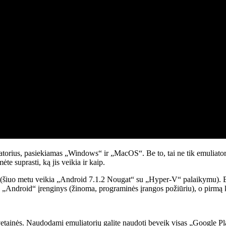
torius, pasiekiamas „Windows“ ir „MacOS“. Be to, tai ne tik emuliatoriu
e suprasti, ką jis veikia ir kaip.
(šiuo metu veikia „Android 7.1.2 Nougat“ su „Hyper-V“ palaikymu). Emul
stas „Android“ įrenginys (žinoma, programinės įrangos požiūriu), o pirmą k
 svetainės. Naudodami emuliatorių galite naudoti beveik visas „Google 