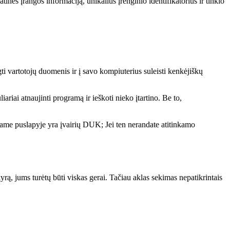
inės įrangos informaciją, unikalius įrenginio identifikatorius ir tinklo
 vartotojų duomenis ir į savo kompiuterius suleisti kenkėjiškų
ariai atnaujinti programą ir ieškoti nieko įtartino. Be to,
 Šiame puslapyje yra įvairių DUK; Jei ten nerandate atitinkamo
kyrą, jums turėtų būti viskas gerai. Tačiau aklas sekimas nepatikrintais