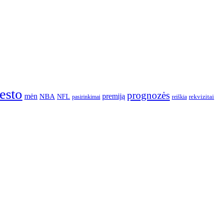
esto
prognozės
mėn
premiją
NBA
NFL
rekvizitai
pasirinkimai
reiškia