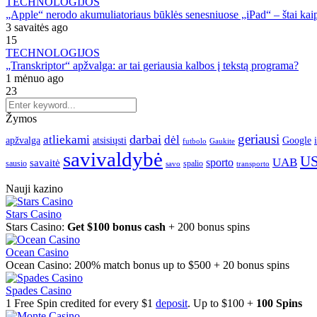
TECHNOLOGIJOS
„Apple“ nerodo akumuliatoriaus būklės senesniuose „iPad“ – štai kaip 
3 savaitės ago
15
TECHNOLOGIJOS
„Transkriptor“ apžvalga: ar tai geriausia kalbos į tekstą programa?
1 mėnuo ago
23
Žymos
geriausi
darbai
atliekami
dėl
apžvalga
Google
atsisiųsti
futbolo
Gaukite
savivaldybė
U
UAB
sporto
savaitė
spalio
sausio
transporto
savo
Nauji kazino
Stars Casino
Stars Casino:
Get $100 bonus cash
+ 200 bonus spins
Ocean Casino
Ocean Casino: 200% match bonus up to $500 + 20 bonus spins
Spades Casino
1 Free Spin credited for every $1
deposit
. Up to $100 +
100 Spins