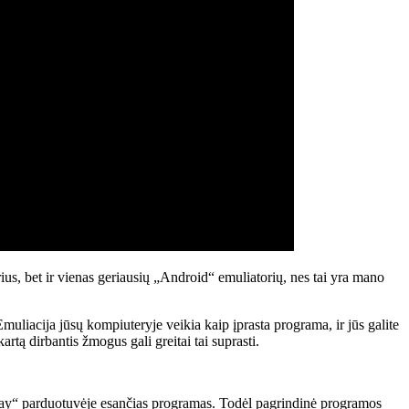
s, bet ir vienas geriausių „Android“ emuliatorių, nes tai yra mano
iacija jūsų kompiuteryje veikia kaip įprasta programa, ir jūs galite
artą dirbantis žmogus gali greitai tai suprasti.
Play“ parduotuvėje esančias programas. Todėl pagrindinė programos