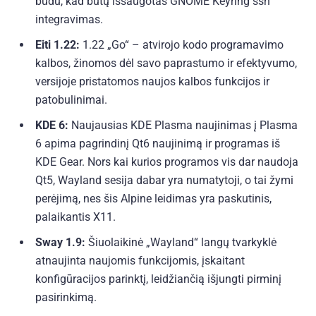
būdu, kad būtų išsaugotas GNOME Keyring ssh
integravimas.
Eiti 1.22:
1.22 „Go“ – atvirojo kodo programavimo
kalbos, žinomos dėl savo paprastumo ir efektyvumo,
versijoje pristatomos naujos kalbos funkcijos ir
patobulinimai.
KDE 6:
Naujausias KDE Plasma naujinimas į Plasma
6 apima pagrindinį Qt6 naujinimą ir programas iš
KDE Gear. Nors kai kurios programos vis dar naudoja
Qt5, Wayland sesija dabar yra numatytoji, o tai žymi
perėjimą, nes šis Alpine leidimas yra paskutinis,
palaikantis X11.
Sway 1.9:
Šiuolaikinė „Wayland“ langų tvarkyklė
atnaujinta naujomis funkcijomis, įskaitant
konfigūracijos parinktį, leidžiančią išjungti pirminį
pasirinkimą.