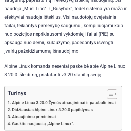
saugumą, paprastumą ir efektyvų išteklių naudojimą. Jis
naudoja „Musl Libc“ ir „Busybox“, todėl sistema yra maža ir
efektyviai naudoja išteklius. Visi naudotojų dvejetainiai
failai, teikiantys pirmenybę saugumui, kompiliuojami kaip
nuo pozicijos nepriklausomi vykdomieji failai (PIE) su
apsauga nuo dėmių sulaužymo, padedantys išvengti
įvairių pažeidžiamumų išnaudojimo.
Alpine Linux komanda neseniai paskelbė apie Alpine Linux
3.20.0 išleidimą, pristatanti v3.20 stabilią seriją.
Turinys
Alpine Linux 3.20.0 Žymūs atnaujinimai ir patobulinimai
Didžiausias Alpine Linux 3.20.0 papildymas
Atnaujinimo priminimai
Gaukite naujausią „Alpine Linux“.