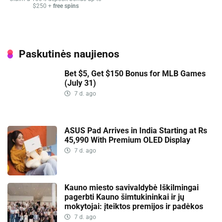
$250 +
free spins
Paskutinės naujienos
Bet $5, Get $150 Bonus for MLB Games
(July 31)
7 d. ago
ASUS Pad Arrives in India Starting at Rs
45,990 With Premium OLED Display
7 d. ago
Kauno miesto savivaldybė Iškilmingai
pagerbti Kauno šimtukininkai ir jų
mokytojai: įteiktos premijos ir padėkos
7 d. ago