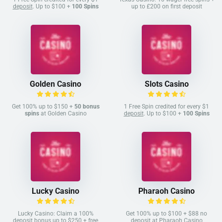
deposit
. Up to $100 +
100 Spins
up to £200 on first deposit
Golden Casino
Slots Casino
Get 100% up to $150 +
50 bonus
1 Free Spin credited for every $1
spins
at Golden Casino
deposit
. Up to $100 +
100 Spins
Lucky Casino
Pharaoh Casino
Lucky Casino: Claim a 100%
Get 100% up to $100 + $88 no
deposit bonus up to $250 + free
deposit at Pharaoh Casino