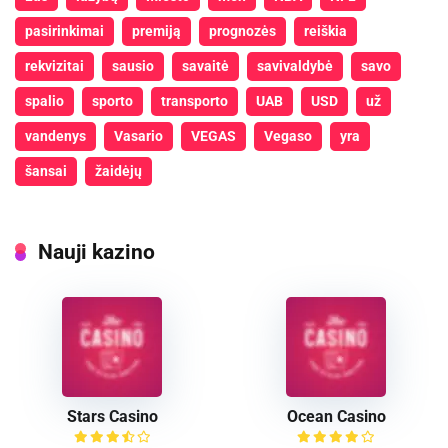
pasirinkimai
premiją
prognozės
reiškia
rekvizitai
sausio
savaitė
savivaldybė
savo
spalio
sporto
transporto
UAB
USD
už
vandenys
Vasario
VEGAS
Vegaso
yra
šansai
žaidėjų
Nauji kazino
Stars Casino
Ocean Casino