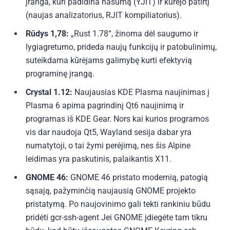
įranga, kuri padidina našumą (YJIT) ir kūrėjo patirtį
(naujas analizatorius, RJIT kompiliatorius).
Rūdys 1,78:
„Rust 1.78“, žinoma dėl saugumo ir
lygiagretumo, prideda naujų funkcijų ir patobulinimų,
suteikdama kūrėjams galimybę kurti efektyvią
programinę įrangą.
Crystal 1.12:
Naujausias KDE Plasma naujinimas į
Plasma 6 apima pagrindinį Qt6 naujinimą ir
programas iš KDE Gear. Nors kai kurios programos
vis dar naudoja Qt5, Wayland sesija dabar yra
numatytoji, o tai žymi perėjimą, nes šis Alpine
leidimas yra paskutinis, palaikantis X11.
GNOME 46:
GNOME 46 pristato modernią, patogią
sąsają, pažyminčią naujausią GNOME projekto
pristatymą. Po naujovinimo gali tekti rankiniu būdu
pridėti gcr-ssh-agent
Jei GNOME įdiegėte tam tikru