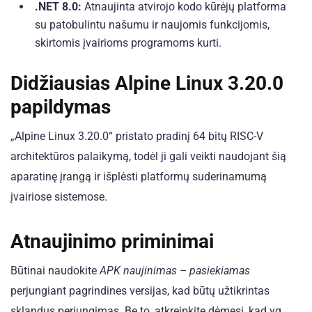
.NET 8.0:
Atnaujinta atvirojo kodo kūrėjų platforma
su patobulintu našumu ir naujomis funkcijomis,
skirtomis įvairioms programoms kurti.
Didžiausias Alpine Linux 3.20.0
papildymas
„Alpine Linux 3.20.0“ pristato pradinį 64 bitų RISC-V
architektūros palaikymą, todėl ji gali veikti naudojant šią
aparatinę įrangą ir išplėsti platformų suderinamumą
įvairiose sistemose.
Atnaujinimo priminimai
Būtinai naudokite
APK naujinimas – pasiekiamas
perjungiant pagrindines versijas, kad būtų užtikrintas
sklandus perjungimas. Be to, atkreipkite dėmesį, kad yq