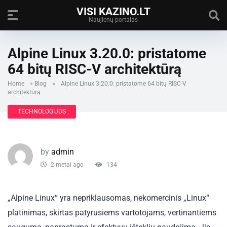
VISI KAZINO.LT
Naujienų portalas
Alpine Linux 3.20.0: pristatome
64 bitų RISC-V architektūrą
Home
»
Blog
»
Alpine Linux 3.20.0: pristatome 64 bitų RISC-V
architektūrą
TECHNOLOGIJOS
by
admin
2 metai ago
134
„Alpine Linux“ yra nepriklausomas, nekomercinis „Linux“
platinimas, skirtas patyrusiems vartotojams, vertinantiems