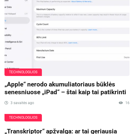
TECHNOLOGIJOS
„Apple“ nerodo akumuliatoriaus būklės
senesniuose „iPad“ – štai kaip tai patikrinti
3 savaitės ago
16
TECHNOLOGIJOS
„Transkriptor“ apžvalga: ar tai geriausia