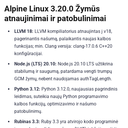
Alpine Linux 3.20.0 Žymūs
atnaujinimai ir patobulinimai
LLVM 18:
LLVM kompiliatorius atnaujintas į v18,
pagerinantis našumą, palaikantis naujas kalbos
funkcijas; min. Clang versija: clang-17.0.6 C++20
konfigūracijai.
Node.js (LTS) 20.10:
Node.js 20.10 LTS užtikrina
stabilumą ir saugumą, patardama vengti trumpų
GCM žymų, nebent naudojamas authTagLength.
Python 3.12:
Python 3.12.0, naujausias pagrindinis
leidimas, suteikia naujų Python programavimo
kalbos funkcijų, optimizavimo ir našumo
patobulinimų.
Rubinas 3.3:
Ruby 3.3 yra atvirojo kodo programinė