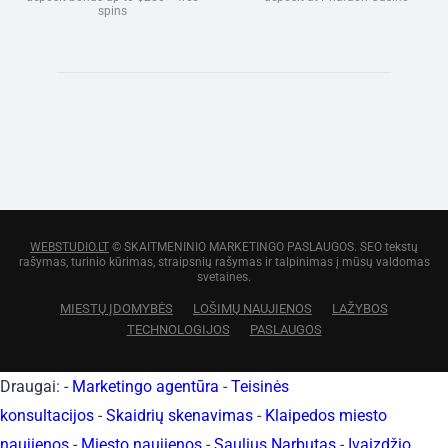
spins
WEBSTUDIO.LT
© SKAITMENINIO MARKETINGO PASLAUGOS. SEO tekstų
rašymas, turinio kūrimas, straipsnių rašymas ir talpinimas į mūsų valdomas
svetaines.
MIESTŲ ĮDOMYBĖS
LOŠIMŲ NAUJIENOS
LAŽYBOS
TECHNOLOGIJOS
PASLAUGOS
Draugai: -
Marketingo agentūra
-
Teisinės
konsultacijos
-
Skaidrių skenavimas
-
Klaipedos miesto
naujienos
-
Miesto naujienos
-
Saulius Narbutas
-
Įvaizdžio