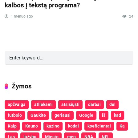
kalbos į tekstą programa?
1 mėnuo ago
24
Žymos
apžvalga
atliekami
atsisiųsti
darbai
dėl
futbolo
Gaukite
geriausi
Google
iš
kad
Kaip
Kauno
kazino
kodai
koeficientai
Ką
Las
lažybų
Miesto
mėn
NBA
NFL