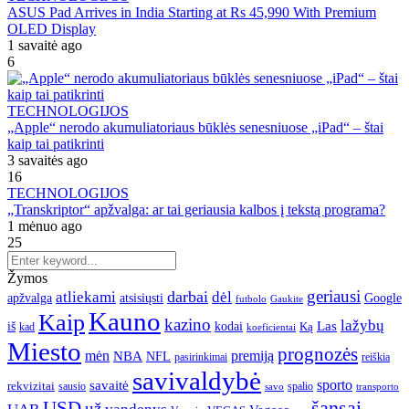
ASUS Pad Arrives in India Starting at Rs 45,990 With Premium
OLED Display
1 savaitė ago
6
TECHNOLOGIJOS
„Apple“ nerodo akumuliatoriaus būklės senesniuose „iPad“ – štai
kaip tai patikrinti
3 savaitės ago
16
TECHNOLOGIJOS
„Transkriptor“ apžvalga: ar tai geriausia kalbos į tekstą programa?
1 mėnuo ago
25
Žymos
geriausi
darbai
atliekami
dėl
apžvalga
Google
atsisiųsti
futbolo
Gaukite
Kauno
Kaip
kazino
lažybų
Las
iš
kodai
Ką
kad
koeficientai
Miesto
prognozės
mėn
premiją
NBA
NFL
pasirinkimai
reiškia
savivaldybė
sporto
savaitė
rekvizitai
spalio
sausio
transporto
savo
šansai
USD
už