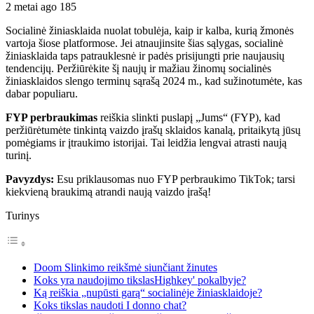
2 metai ago
185
Socialinė žiniasklaida nuolat tobulėja, kaip ir kalba, kurią žmonės
vartoja šiose platformose. Jei atnaujinsite šias sąlygas, socialinė
žiniasklaida taps patrauklesnė ir padės prisijungti prie naujausių
tendencijų. Peržiūrėkite šį naujų ir mažiau žinomų socialinės
žiniasklaidos slengo terminų sąrašą 2024 m., kad sužinotumėte, kas
dabar populiaru.
FYP perbraukimas
reiškia slinkti puslapį „Jums“ (FYP), kad
peržiūrėtumėte tinkintą vaizdo įrašų sklaidos kanalą, pritaikytą jūsų
pomėgiams ir įtraukimo istorijai. Tai leidžia lengvai atrasti naują
turinį.
Pavyzdys:
Esu priklausomas nuo FYP perbraukimo TikTok; tarsi
kiekvieną braukimą atrandi naują vaizdo įrašą!
Turinys
Doom Slinkimo reikšmė siunčiant žinutes
Koks yra naudojimo tikslasHighkey' pokalbyje?
Ką reiškia „nupūsti garą“ socialinėje žiniasklaidoje?
Koks tikslas naudoti I donno chat?