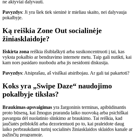
ne aktyviai dalyvauti.
Pavyzdys
: Ji yra šiek tiek sieninė ir mieliau skaito, nei dalyvauja
pokalbyje.
Ką reiškia Zone Out socialinėje
žiniasklaidoje?
Išskirta zona
reiškia išsiblaškyti arba susikoncentruoti į tai, kas
vyksta pokalbio ar bendravimo internete metu. Taip gali nutikti, kai
kam nors pasidaro nuobodu arba jis nesidomi diskusija.
Pavyzdys
: Atsiprašau, aš visiškai atsiribojau. Ar gali tai pakartoti?
Koks yra „Swipe Daze“ naudojimo
pokalbyje tikslas?
Braukimas-apsvaigimas
yra žargoninis terminas, apibūdinantis
proto būseną, kai žmogus praranda laiko nuovoką arba psichiškai
pavargsta dėl nuolatinio slinkimo ar braukimo. Tai reiškia, kad
jaučiatės priblokšti arba dezorientuoti po to, kai praleidote daug
laiko perbraukdami turinį socialinės žiniasklaidos sklaidos kanale ar
pažinčių programoje.