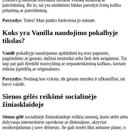
patvirtinimą. Be to, tai yra atsitiktinis būdas parodyti tvirtą kažko
pritarimą ar patvirtinimą.
Pavyzdys
: Totes! Man patiko kiekviena jo minutė.
Koks yra Vanilla naudojimo pokalbyje
tikslas?
Vanilė
pokalbyje naudojamas apibūdinti ką nors paprasto,
pagrindinio ar įprasto, dažnai neutraliai arba šiek tiek neigiamai. Tai
taip pat gali išreikšti nusivylimą ar nepasitenkinimą kažkuo, kuriam
trūksta įspūdžių ar originalumo.
Pavyzdys
: Nedaug kas vyksta, tik įprasta muzika ir užkandžiai, tai
buvo vanilė.
Sienos gėlės reikšmė socialinėje
žiniasklaidoje
Sienos gėlė
socialinėje žiniasklaidoje reiškia asmenį, kuris stebi arba
dalyvauja internetinėse sąveikose ar diskusijose, aktyviai
neatkreipdamas į save dėmesio. Jie gali norėti likti antrame plane, o