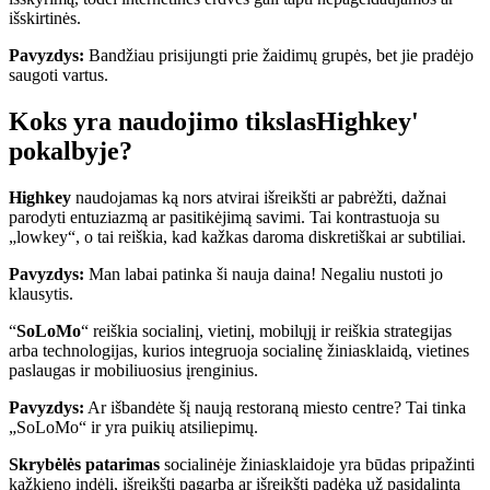
išskirtinės.
Pavyzdys:
Bandžiau prisijungti prie žaidimų grupės, bet jie pradėjo
saugoti vartus.
Koks yra naudojimo tikslas
Highkey
'
pokalbyje?
Highkey
naudojamas ką nors atvirai išreikšti ar pabrėžti, dažnai
parodyti entuziazmą ar pasitikėjimą savimi. Tai kontrastuoja su
„lowkey“, o tai reiškia, kad kažkas daroma diskretiškai ar subtiliai.
Pavyzdys:
Man labai patinka ši nauja daina! Negaliu nustoti jo
klausytis.
“
SoLoMo
“ reiškia socialinį, vietinį, mobilųjį ir reiškia strategijas
arba technologijas, kurios integruoja socialinę žiniasklaidą, vietines
paslaugas ir mobiliuosius įrenginius.
Pavyzdys:
Ar išbandėte šį naują restoraną miesto centre? Tai tinka
„SoLoMo“ ir yra puikių atsiliepimų.
Skrybėlės patarimas
socialinėje žiniasklaidoje yra būdas pripažinti
kažkieno indėlį, išreikšti pagarbą ar išreikšti padėką už pasidalintą