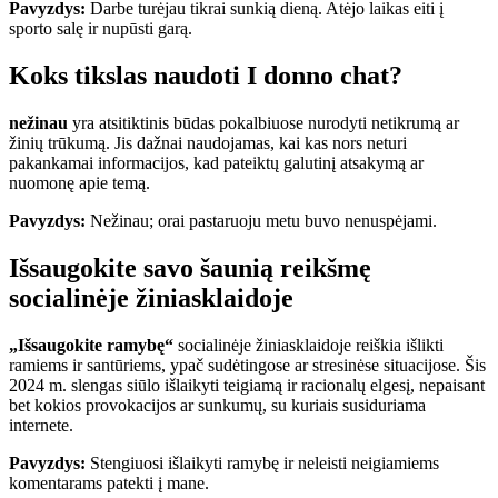
Pavyzdys:
Darbe turėjau tikrai sunkią dieną. Atėjo laikas eiti į
sporto salę ir nupūsti garą.
Koks tikslas naudoti I donno chat?
nežinau
yra atsitiktinis būdas pokalbiuose nurodyti netikrumą ar
žinių trūkumą. Jis dažnai naudojamas, kai kas nors neturi
pakankamai informacijos, kad pateiktų galutinį atsakymą ar
nuomonę apie temą.
Pavyzdys:
Nežinau; orai pastaruoju metu buvo nenuspėjami.
Išsaugokite savo šaunią reikšmę
socialinėje žiniasklaidoje
„Išsaugokite ramybę“
socialinėje žiniasklaidoje reiškia išlikti
ramiems ir santūriems, ypač sudėtingose ​​ar stresinėse situacijose. Šis
2024 m. slengas siūlo išlaikyti teigiamą ir racionalų elgesį, nepaisant
bet kokios provokacijos ar sunkumų, su kuriais susiduriama
internete.
Pavyzdys:
Stengiuosi išlaikyti ramybę ir neleisti neigiamiems
komentarams patekti į mane.