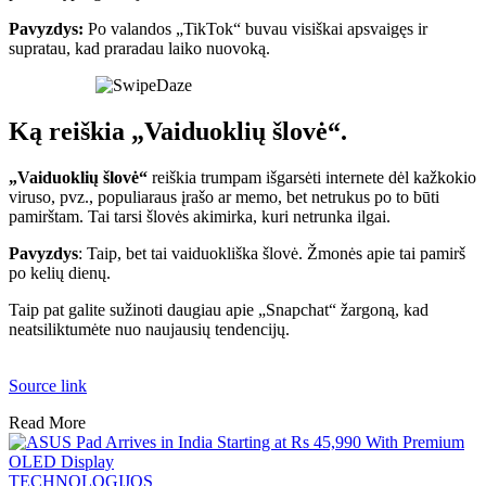
Pavyzdys:
Po valandos „TikTok“ buvau visiškai apsvaigęs ir
supratau, kad praradau laiko nuovoką.
Ką reiškia „Vaiduoklių šlovė“.
„Vaiduoklių šlovė“
reiškia trumpam išgarsėti internete dėl kažkokio
viruso, pvz., populiaraus įrašo ar memo, bet netrukus po to būti
pamirštam. Tai tarsi šlovės akimirka, kuri netrunka ilgai.
Pavyzdys
: Taip, bet tai vaiduokliška šlovė. Žmonės apie tai pamirš
po kelių dienų.
Taip pat galite sužinoti daugiau apie „Snapchat“ žargoną, kad
neatsiliktumėte nuo naujausių tendencijų.
Source link
Read More
TECHNOLOGIJOS