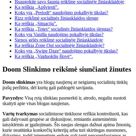
Išsaugokite savo šaunią reikšmę socialinėje žiniasklaidoje
Ką reiškia „Apšviesti”.
Koks yra „Periodt“ naudojimo pokalbyje tikslas?
Rizz reikšmė socialinės žiniasklaidos slenge
Ką reiškia „Situacija”.
Ką reiškia „Totes“ socialinės žiniasklaidos slengas?
Koks yra Vanilla naudojimo pokalbyje tikslas?
Sienos gėlės reikšmė socialinėje žiniasklaidoje
Ką reiškia Zone Out socialinėje žiniasklaidoje?
Koks yra „Swipe Daze“ naudojimo pokalbyje tikslas?
Ką reiškia „Vaiduoklių šlovė“.
Doom Slinkimo reikšmė siunčiant žinutes
Doom slinkimas
yra blogų naujienų ar neigiamų socialinių tinklų
įrašų peržiūra, dėl kurių gali pablogėti savijauta.
Pavyzdys:
Visą rytą slinkiau pasmerkti ir, atrodo, negaliu nustoti
skaityti apie visas blogas naujienas.
Vartų tvarkymas
socialiniuose tinkluose reiškia kontroliuoti, kas
gali dalyvauti grupėse ar diskusijose, remiantis asmeninėmis
taisyklėmis ar įgaliojimais. Šis naujas slengas dažnai apima žmonių,
kurie neatitinka konkrečių kriterijų arba turi skirtingas nuomones,
išskyrimą, todėl internetinės erdvės gali tapti nepageidaujamos ar