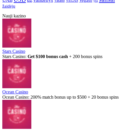
UAB
vandenys
Vegaso
VEGAS
Vasario
yra
žaidėjų
Nauji kazino
Stars Casino
Stars Casino:
Get $100 bonus cash
+ 200 bonus spins
Ocean Casino
Ocean Casino: 200% match bonus up to $500 + 20 bonus spins