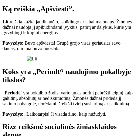
Ką reiškia „Apšviesti”.
Lit
reiškia kažką jaudinančio, įspūdingo ar labai malonaus. Žmonės
dažnai naudoja jį apibūdindami įvykius, patirtį ar dalykus, kurie yra
gyvybingi ir kupini energijos.
Pavyzdys:
Buvo apšviesta! Grupė grojo visas geriausias savo
dainas, o minia buvo nuostabi.
Koks yra „Periodt“ naudojimo pokalbyje
tikslas?
“
Periodt
“ yra pokalbio žodis, vartojamas norint pabrėžti teiginį kaip
galutinį, absoliutų ar nediskutuotiną. Žmonės dažnai prideda jį
sakinio pabaigoje, norėdami išreikšti tvirtą susitarimą ar įsitikinimą.
Pavyzdys
: „Laikotarpis! Ji visada žino, kaip nužudyti.
Rizz reikšmė socialinės žiniasklaidos
slenge