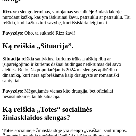
Rizz
yra slengo terminas, vartojamas socialinėje žiniasklaidoje,
nurodant kažką, kas yra išskirtinai žavu, patrauklu ar patrauklu. Tai
reiškia, kad kažkas turi savybę, kuri išsiskiria teigiamai.
Pavyzdys
: Oho, ta suknelė Rizz žavi!
Ką reiškia „Situacija”.
Situacija
reiškia santykius, kuriems trūksta aiškių ribų ar
įsipareigojimo ir kuriems dažnai būdingas netikrumas dėl savo
ateities. Be to, šis populiarėjantis 2024 m. slengas apibūdina
dinamiką, kuri nėra apibrėžiama kaip draugystė ar romantiški
santykiai.
Pavyzdys
: Mėgaujamės vienas kito draugija, bet oficialiai
nesusitinkame; tai tik situacija.
Ką reiškia „Totes“ socialinės
žiniasklaidos slengas?
Totes
socialinėje žiniasklaidoje yra slengo „visiškai“ santrumpos.
Žmonės jį naudoja norėdami išreikšti visišką sutikimą ar