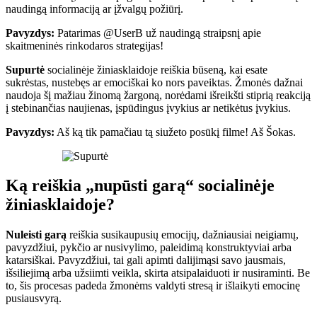
naudingą informaciją ar įžvalgų požiūrį.
Pavyzdys:
Patarimas @UserB už naudingą straipsnį apie
skaitmeninės rinkodaros strategijas!
Supurtė
socialinėje žiniasklaidoje reiškia būseną, kai esate
sukrėstas, nustebęs ar emociškai ko nors paveiktas. Žmonės dažnai
naudoja šį mažiau žinomą žargoną, norėdami išreikšti stiprią reakciją
į stebinančias naujienas, įspūdingus įvykius ar netikėtus įvykius.
Pavyzdys:
Aš ką tik pamačiau tą siužeto posūkį filme! Aš Šokas.
Ką reiškia „nupūsti garą“ socialinėje
žiniasklaidoje?
Nuleisti garą
reiškia susikaupusių emocijų, dažniausiai neigiamų,
pavyzdžiui, pykčio ar nusivylimo, paleidimą konstruktyviai arba
katarsiškai. Pavyzdžiui, tai gali apimti dalijimąsi savo jausmais,
išsiliejimą arba užsiimti veikla, skirta atsipalaiduoti ir nusiraminti. Be
to, šis procesas padeda žmonėms valdyti stresą ir išlaikyti emocinę
pusiausvyrą.