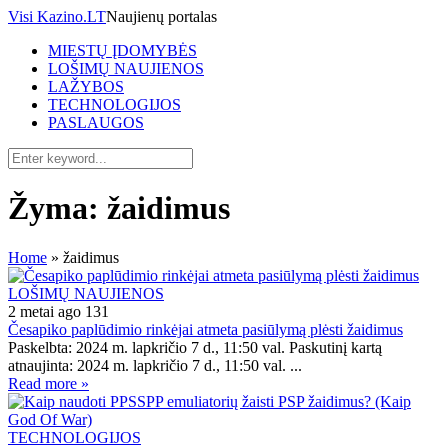
Visi Kazino.LT
Naujienų portalas
MIESTŲ ĮDOMYBĖS
LOŠIMŲ NAUJIENOS
LAŽYBOS
TECHNOLOGIJOS
PASLAUGOS
Žyma:
žaidimus
Home
»
žaidimus
LOŠIMŲ NAUJIENOS
2 metai ago
131
Česapiko paplūdimio rinkėjai atmeta pasiūlymą plėsti žaidimus
Paskelbta: 2024 m. lapkričio 7 d., 11:50 val. Paskutinį kartą
atnaujinta: 2024 m. lapkričio 7 d., 11:50 val. ...
Read more »
TECHNOLOGIJOS