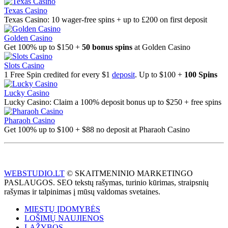
Texas Casino
Texas Casino: 10 wager-free spins + up to £200 on first deposit
Golden Casino
Get 100% up to $150 +
50 bonus spins
at Golden Casino
Slots Casino
1 Free Spin credited for every $1
deposit
. Up to $100 +
100 Spins
Lucky Casino
Lucky Casino: Claim a 100% deposit bonus up to $250 + free spins
Pharaoh Casino
Get 100% up to $100 + $88 no deposit at Pharaoh Casino
WEBSTUDIO.LT
© SKAITMENINIO MARKETINGO
PASLAUGOS. SEO tekstų rašymas, turinio kūrimas, straipsnių
rašymas ir talpinimas į mūsų valdomas svetaines.
MIESTŲ ĮDOMYBĖS
LOŠIMŲ NAUJIENOS
LAŽYBOS