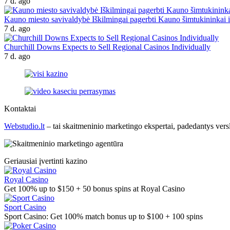
7 d. ago
Kauno miesto savivaldybė Iškilmingai pagerbti Kauno šimtukininkai ir
7 d. ago
Churchill Downs Expects to Sell Regional Casinos Individually
7 d. ago
Kontaktai
Webstudio.lt
– tai skaitmeninio marketingo ekspertai, padedantys versla
Geriausiai įvertinti kazino
Royal Casino
Get 100% up to $150 + 50 bonus spins at Royal Casino
Sport Casino
Sport Casino: Get 100% match bonus up to $100 + 100 spins