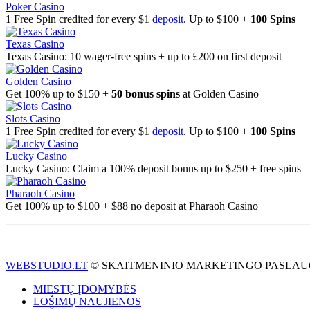
Poker Casino
1 Free Spin credited for every $1
deposit
. Up to $100 +
100 Spins
Texas Casino
Texas Casino: 10 wager-free spins + up to £200 on first deposit
Golden Casino
Get 100% up to $150 +
50 bonus spins
at Golden Casino
Slots Casino
1 Free Spin credited for every $1
deposit
. Up to $100 +
100 Spins
Lucky Casino
Lucky Casino: Claim a 100% deposit bonus up to $250 + free spins
Pharaoh Casino
Get 100% up to $100 + $88 no deposit at Pharaoh Casino
WEBSTUDIO.LT
© SKAITMENINIO MARKETINGO PASLAUGOS. SEO tek
MIESTŲ ĮDOMYBĖS
LOŠIMŲ NAUJIENOS