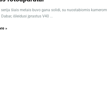
 serija šiais metais buvo gana solidi, su nuostabiomis kameromi
Dabar, išleidusi įprastus V40 ...
re »