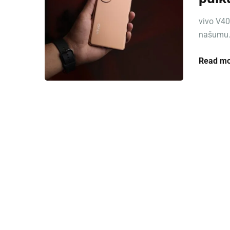
vivo V40
našumu. 
Read mo