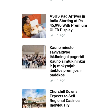
ASUS Pad Arrives in
India Starting at Rs
45,990 With Premium
OLED Display
6 d. ago
Kauno miesto
savivaldybė
Iškilmingai pagerbti
Kauno šimtukininkai
ir jų mokytojai:
įteiktos premijos ir
padėkos
6 d. ago
Churchill Downs
Expects to Sell
Regional Casinos
Individually