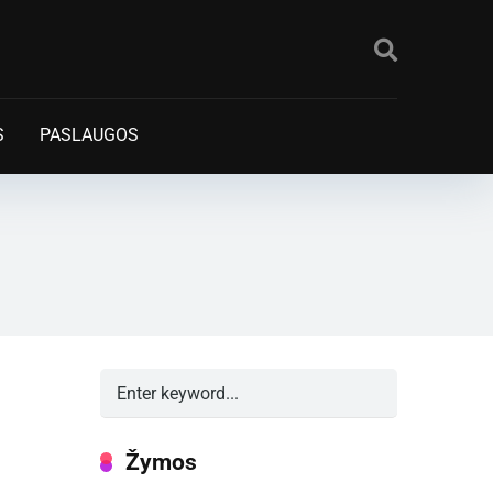
S
PASLAUGOS
Žymos