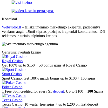
Kontaktai
Webstudio.lt
– tai skaitmeninio marketingo ekspertai, padedantys
verslams augti, užimti stiprias pozicijas ir aplenkti konkurentus. Dėl
reklamos ir turinio talpinimo kreiptis.
Geriausiai įvertinti kazino
Royal Casino
Get 100% up to $150 + 50 bonus spins at Royal Casino
Sport Casino
Sport Casino: Get 100% match bonus up to $100 + 100 spins
Poker Casino
1 Free Spin credited for every $1
deposit
. Up to $100 +
100 Spins
Texas Casino
Texas Casino: 10 wager-free spins + up to £200 on first deposit