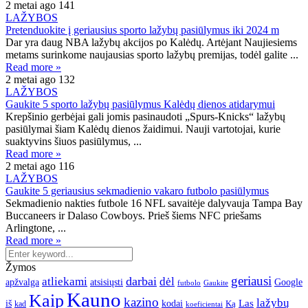
2 metai ago
141
LAŽYBOS
Pretenduokite į geriausius sporto lažybų pasiūlymus iki 2024 m
Dar yra daug NBA lažybų akcijos po Kalėdų. Artėjant Naujiesiems
metams surinkome naujausias sporto lažybų premijas, todėl galite ...
Read more »
2 metai ago
132
LAŽYBOS
Gaukite 5 sporto lažybų pasiūlymus Kalėdų dienos atidarymui
Krepšinio gerbėjai gali jomis pasinaudoti „Spurs-Knicks“ lažybų
pasiūlymai šiam Kalėdų dienos žaidimui. Nauji vartotojai, kurie
suaktyvins šiuos pasiūlymus, ...
Read more »
2 metai ago
116
LAŽYBOS
Gaukite 5 geriausius sekmadienio vakaro futbolo pasiūlymus
Sekmadienio nakties futbole 16 NFL savaitėje dalyvauja Tampa Bay
Buccaneers ir Dalaso Cowboys. Prieš šiems NFC priešams
Arlingtone, ...
Read more »
Žymos
geriausi
darbai
atliekami
dėl
apžvalga
Google
atsisiųsti
futbolo
Gaukite
Kauno
Kaip
kazino
lažybų
Las
iš
kodai
Ką
kad
koeficientai