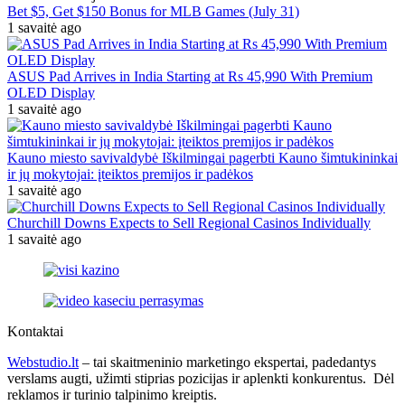
Bet $5, Get $150 Bonus for MLB Games (July 31)
1 savaitė ago
ASUS Pad Arrives in India Starting at Rs 45,990 With Premium
OLED Display
1 savaitė ago
Kauno miesto savivaldybė Iškilmingai pagerbti Kauno šimtukininkai
ir jų mokytojai: įteiktos premijos ir padėkos
1 savaitė ago
Churchill Downs Expects to Sell Regional Casinos Individually
1 savaitė ago
Kontaktai
Webstudio.lt
– tai skaitmeninio marketingo ekspertai, padedantys
verslams augti, užimti stiprias pozicijas ir aplenkti konkurentus. Dėl
reklamos ir turinio talpinimo kreiptis.