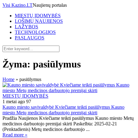
Visi Kazino.LT
Naujienų portalas
MIESTŲ ĮDOMYBĖS
LOŠIMŲ NAUJIENOS
LAŽYBOS
TECHNOLOGIJOS
PASLAUGOS
Žyma:
pasiūlymus
Home
»
pasiūlymus
MIESTŲ ĮDOMYBĖS
1 metai ago
97
Kauno miesto savivaldybė Kviečiame teikti pasiūlymus Kauno
miesto Metų medicinos darbuotojo premijai skirti
Pradžia Naujienos Kviečiame teikti pasiūlymus Kauno miesto Metų
medicinos darbuotojo premijai skirti Paskelbta: 2025-02-21
(Penktadienis) Metų medicinos darbuotojo ...
Read more »