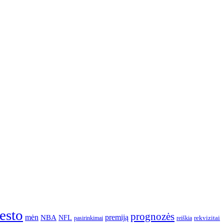
esto
prognozės
mėn
premiją
NBA
NFL
rekvizitai
pasirinkimai
reiškia