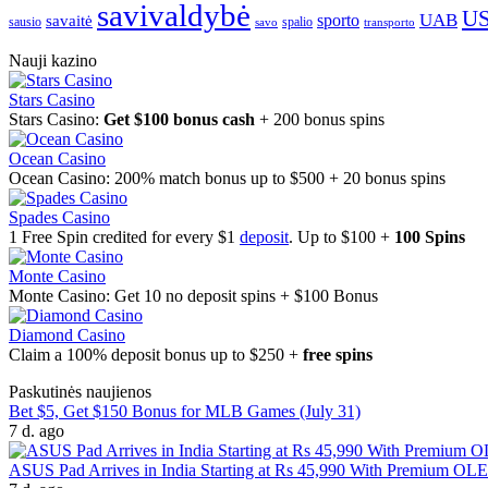
savivaldybė
U
UAB
sporto
savaitė
spalio
sausio
transporto
savo
Nauji kazino
Stars Casino
Stars Casino:
Get $100 bonus cash
+ 200 bonus spins
Ocean Casino
Ocean Casino: 200% match bonus up to $500 + 20 bonus spins
Spades Casino
1 Free Spin credited for every $1
deposit
. Up to $100 +
100 Spins
Monte Casino
Monte Casino: Get 10 no deposit spins + $100 Bonus
Diamond Casino
Claim a 100% deposit bonus up to $250 +
free spins
Paskutinės naujienos
Bet $5, Get $150 Bonus for MLB Games (July 31)
7 d. ago
ASUS Pad Arrives in India Starting at Rs 45,990 With Premium OL