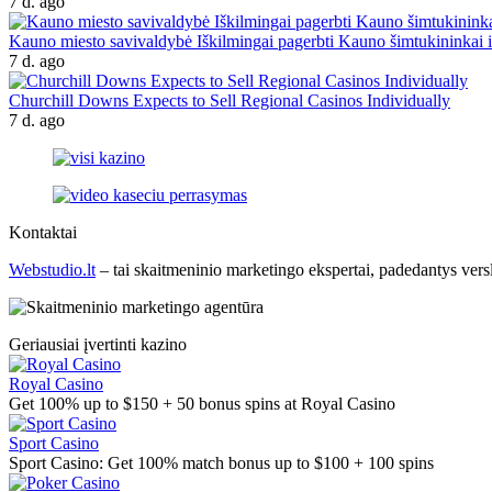
7 d. ago
Kauno miesto savivaldybė Iškilmingai pagerbti Kauno šimtukininkai ir
7 d. ago
Churchill Downs Expects to Sell Regional Casinos Individually
7 d. ago
Kontaktai
Webstudio.lt
– tai skaitmeninio marketingo ekspertai, padedantys versla
Geriausiai įvertinti kazino
Royal Casino
Get 100% up to $150 + 50 bonus spins at Royal Casino
Sport Casino
Sport Casino: Get 100% match bonus up to $100 + 100 spins