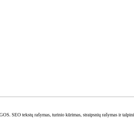
stų rašymas, turinio kūrimas, straipsnių rašymas ir talpinima