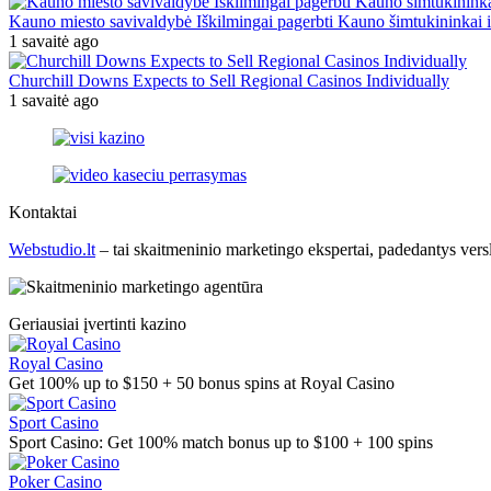
Kauno miesto savivaldybė Iškilmingai pagerbti Kauno šimtukininkai ir
1 savaitė ago
Churchill Downs Expects to Sell Regional Casinos Individually
1 savaitė ago
Kontaktai
Webstudio.lt
– tai skaitmeninio marketingo ekspertai, padedantys versla
Geriausiai įvertinti kazino
Royal Casino
Get 100% up to $150 + 50 bonus spins at Royal Casino
Sport Casino
Sport Casino: Get 100% match bonus up to $100 + 100 spins
Poker Casino