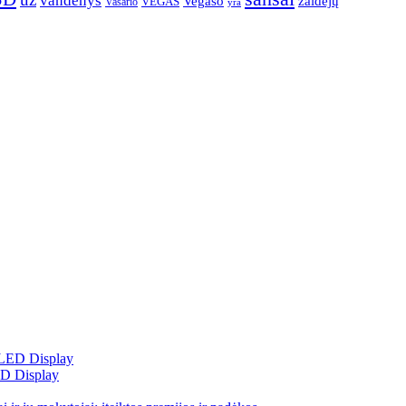
vandenys
žaidėjų
Vegaso
VEGAS
Vasario
yra
ED Display