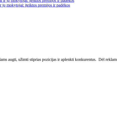
 jų mokytojai: įteiktos premijos ir padėkos
ms augti, užimti stiprias pozicijas ir aplenkti konkurentus. Dėl reklamos