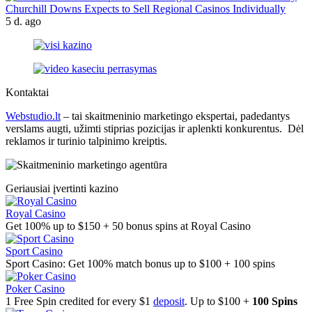
Churchill Downs Expects to Sell Regional Casinos Individually
5 d. ago
Kontaktai
Webstudio.lt
– tai skaitmeninio marketingo ekspertai, padedantys
verslams augti, užimti stiprias pozicijas ir aplenkti konkurentus. Dėl
reklamos ir turinio talpinimo kreiptis.
Geriausiai įvertinti kazino
Royal Casino
Get 100% up to $150 + 50 bonus spins at Royal Casino
Sport Casino
Sport Casino: Get 100% match bonus up to $100 + 100 spins
Poker Casino
1 Free Spin credited for every $1
deposit
. Up to $100 +
100 Spins