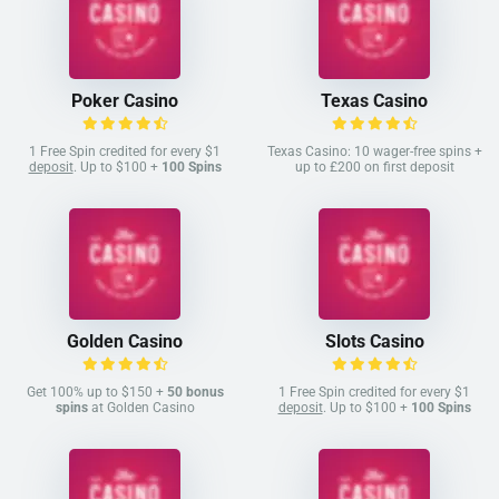
Poker Casino
Texas Casino
1 Free Spin credited for every $1
Texas Casino: 10 wager-free spins +
deposit
. Up to $100 +
100 Spins
up to £200 on first deposit
Golden Casino
Slots Casino
Get 100% up to $150 +
50 bonus
1 Free Spin credited for every $1
spins
at Golden Casino
deposit
. Up to $100 +
100 Spins