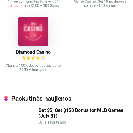
1 Free Spin credited for every $1
Monte Casino: Get 10 no deposit
deposit
. Up to $100 +
100 Spins
spins + $100 Bonus
Diamond Casino
Claim a 100% deposit bonus up to
$250 +
free spins
Paskutinės naujienos
Bet $5, Get $150 Bonus for MLB Games
(July 31)
1 savaitė ago