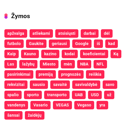
Žymos
apžvalga
atliekami
atsisiųsti
darbai
dėl
futbolo
Gaukite
geriausi
Google
iš
kad
Kaip
Kauno
kazino
kodai
koeficientai
Ką
Las
lažybų
Miesto
mėn
NBA
NFL
pasirinkimai
premiją
prognozės
reiškia
rekvizitai
sausio
savaitė
savivaldybė
savo
spalio
sporto
transporto
UAB
USD
už
vandenys
Vasario
VEGAS
Vegaso
yra
šansai
žaidėjų