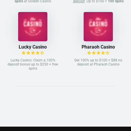
spins
at Golden Casino
deposit
. Up to $100 +
100 Spins
Lucky Casino
Pharaoh Casino
Lucky Casino: Claim a 100%
Get 100% up to $100 + $88 no
deposit bonus up to $250 + free
deposit at Pharaoh Casino
spins