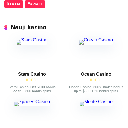
šansai
žaidėjų
Nauji kazino
Stars Casino
Ocean Casino
Stars Casino:
Get $100 bonus
Ocean Casino: 200% match bonus
cash
+ 200 bonus spins
up to $500 + 20 bonus spins