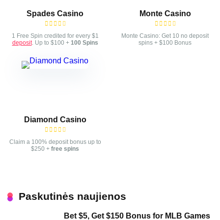
Spades Casino
Monte Casino
1 Free Spin credited for every $1
Monte Casino: Get 10 no deposit
deposit
. Up to $100 +
100 Spins
spins + $100 Bonus
Diamond Casino
Claim a 100% deposit bonus up to
$250 +
free spins
Paskutinės naujienos
Bet $5, Get $150 Bonus for MLB Games