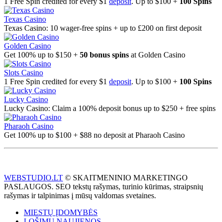
1 Free Spin credited for every $1
deposit
. Up to $100 +
100 Spins
Texas Casino
Texas Casino: 10 wager-free spins + up to £200 on first deposit
Golden Casino
Get 100% up to $150 +
50 bonus spins
at Golden Casino
Slots Casino
1 Free Spin credited for every $1
deposit
. Up to $100 +
100 Spins
Lucky Casino
Lucky Casino: Claim a 100% deposit bonus up to $250 + free spins
Pharaoh Casino
Get 100% up to $100 + $88 no deposit at Pharaoh Casino
WEBSTUDIO.LT
© SKAITMENINIO MARKETINGO
PASLAUGOS. SEO tekstų rašymas, turinio kūrimas, straipsnių
rašymas ir talpinimas į mūsų valdomas svetaines.
MIESTŲ ĮDOMYBĖS
LOŠIMŲ NAUJIENOS