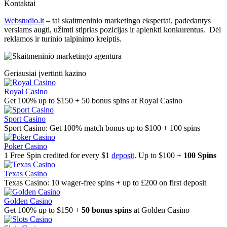
Kontaktai
Webstudio.lt
– tai skaitmeninio marketingo ekspertai, padedantys
verslams augti, užimti stiprias pozicijas ir aplenkti konkurentus. Dėl
reklamos ir turinio talpinimo kreiptis.
Geriausiai įvertinti kazino
Royal Casino
Get 100% up to $150 + 50 bonus spins at Royal Casino
Sport Casino
Sport Casino: Get 100% match bonus up to $100 + 100 spins
Poker Casino
1 Free Spin credited for every $1
deposit
. Up to $100 +
100 Spins
Texas Casino
Texas Casino: 10 wager-free spins + up to £200 on first deposit
Golden Casino
Get 100% up to $150 +
50 bonus spins
at Golden Casino