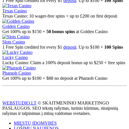
1 Free Spin credited for every $1
deposit
. Up to $100 +
100 Spins
Texas Casino
Texas Casino: 10 wager-free spins + up to £200 on first deposit
Golden Casino
Get 100% up to $150 +
50 bonus spins
at Golden Casino
Slots Casino
1 Free Spin credited for every $1
deposit
. Up to $100 +
100 Spins
Lucky Casino
Lucky Casino: Claim a 100% deposit bonus up to $250 + free spins
Pharaoh Casino
Get 100% up to $100 + $88 no deposit at Pharaoh Casino
WEBSTUDIO.LT
© SKAITMENINIO MARKETINGO
PASLAUGOS. SEO tekstų rašymas, turinio kūrimas, straipsnių
rašymas ir talpinimas į mūsų valdomas svetaines.
MIESTŲ ĮDOMYBĖS
LOŠIMŲ NAUJIENOS