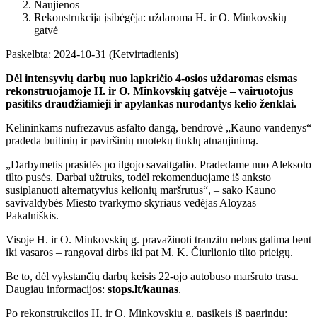
Naujienos
Rekonstrukcija įsibėgėja: uždaroma H. ir O. Minkovskių
gatvė
Paskelbta: 2024-10-31 (Ketvirtadienis)
Dėl intensyvių darbų nuo lapkričio 4-osios uždaromas eismas
rekonstruojamoje H. ir O. Minkovskių gatvėje – vairuotojus
pasitiks draudžiamieji ir apylankas nurodantys kelio ženklai.
Kelininkams nufrezavus asfalto dangą, bendrovė „Kauno vandenys“
pradeda buitinių ir paviršinių nuotekų tinklų atnaujinimą.
„Darbymetis prasidės po ilgojo savaitgalio. Pradedame nuo Aleksoto
tilto pusės. Darbai užtruks, todėl rekomenduojame iš anksto
susiplanuoti alternatyvius kelionių maršrutus“, – sako Kauno
savivaldybės Miesto tvarkymo skyriaus vedėjas Aloyzas
Pakalniškis.
Visoje H. ir O. Minkovskių g. pravažiuoti tranzitu nebus galima bent
iki vasaros – rangovai dirbs iki pat M. K. Čiurlionio tilto prieigų.
Be to, dėl vykstančių darbų keisis 22-ojo autobuso maršruto trasa.
Daugiau informacijos:
stops.lt/kaunas
.
Po rekonstrukcijos H. ir O. Minkovskių g. pasikeis iš pagrindų: