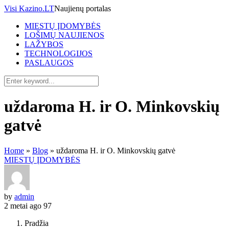
Visi Kazino.LT
Naujienų portalas
MIESTŲ ĮDOMYBĖS
LOŠIMŲ NAUJIENOS
LAŽYBOS
TECHNOLOGIJOS
PASLAUGOS
uždaroma H. ir O. Minkovskių
gatvė
Home
»
Blog
»
uždaroma H. ir O. Minkovskių gatvė
MIESTŲ ĮDOMYBĖS
by
admin
2 metai ago
97
Pradžia