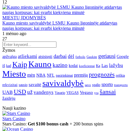
12
MIESTŲ ĮDOMYBĖS
Kauno miesto savivaldybė LSMU Kauno ligoninėje atidarytas
naujas korpusas: kai svarbi kiekviena minutė
1 mėnuo ago
27
Žymos
geriausi
darbai
atliekami
dėl
apžvalga
Google
atsisiųsti
futbolo
Gaukite
Kauno
Kaip
kazino
lažybų
Las
iš
kodai
Ką
kad
koeficientai
Miesto
prognozės
mėn
premiją
NBA
NFL
pasirinkimai
reiškia
savivaldybė
sporto
savaitė
rekvizitai
spalio
sausio
transporto
savo
šansai
USD
už
UAB
vandenys
Vegaso
VEGAS
Vasario
yra
žaidėjų
Nauji kazino
Stars Casino
Stars Casino:
Get $100 bonus cash
+ 200 bonus spins