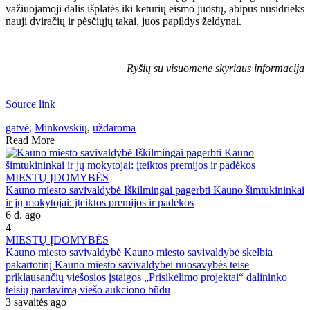
važiuojamoji dalis išplatės iki keturių eismo juostų, abipus nusidrieks
nauji dviračių ir pėsčiųjų takai, juos papildys želdynai.
Ryšių su visuomene skyriaus informacija
Source link
gatvė
,
Minkovskių
,
uždaroma
Read More
MIESTŲ ĮDOMYBĖS
Kauno miesto savivaldybė Iškilmingai pagerbti Kauno šimtukininkai
ir jų mokytojai: įteiktos premijos ir padėkos
6 d. ago
4
MIESTŲ ĮDOMYBĖS
Kauno miesto savivaldybė Kauno miesto savivaldybė skelbia
pakartotinį Kauno miesto savivaldybei nuosavybės teise
priklausančių viešosios įstaigos „Prisikėlimo projektai“ dalininko
teisių pardavimą viešo aukciono būdu
3 savaitės ago