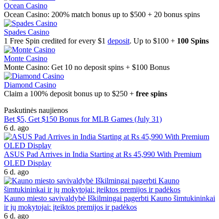
Ocean Casino
Ocean Casino: 200% match bonus up to $500 + 20 bonus spins
Spades Casino
1 Free Spin credited for every $1
deposit
. Up to $100 +
100 Spins
Monte Casino
Monte Casino: Get 10 no deposit spins + $100 Bonus
Diamond Casino
Claim a 100% deposit bonus up to $250 +
free spins
Paskutinės naujienos
Bet $5, Get $150 Bonus for MLB Games (July 31)
6 d. ago
ASUS Pad Arrives in India Starting at Rs 45,990 With Premium
OLED Display
6 d. ago
Kauno miesto savivaldybė Iškilmingai pagerbti Kauno šimtukininkai
ir jų mokytojai: įteiktos premijos ir padėkos
6 d. ago