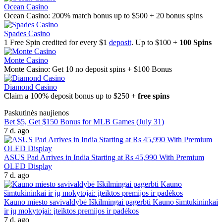
Ocean Casino
Ocean Casino: 200% match bonus up to $500 + 20 bonus spins
Spades Casino
1 Free Spin credited for every $1
deposit
. Up to $100 +
100 Spins
Monte Casino
Monte Casino: Get 10 no deposit spins + $100 Bonus
Diamond Casino
Claim a 100% deposit bonus up to $250 +
free spins
Paskutinės naujienos
Bet $5, Get $150 Bonus for MLB Games (July 31)
7 d. ago
ASUS Pad Arrives in India Starting at Rs 45,990 With Premium
OLED Display
7 d. ago
Kauno miesto savivaldybė Iškilmingai pagerbti Kauno šimtukininkai
ir jų mokytojai: įteiktos premijos ir padėkos
7 d. ago