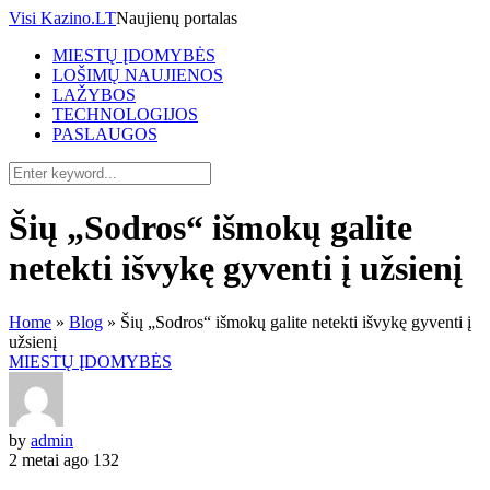
Visi Kazino.LT
Naujienų portalas
MIESTŲ ĮDOMYBĖS
LOŠIMŲ NAUJIENOS
LAŽYBOS
TECHNOLOGIJOS
PASLAUGOS
Šių „Sodros“ išmokų galite
netekti išvykę gyventi į užsienį
Home
»
Blog
»
Šių „Sodros“ išmokų galite netekti išvykę gyventi į
užsienį
MIESTŲ ĮDOMYBĖS
by
admin
2 metai ago
132