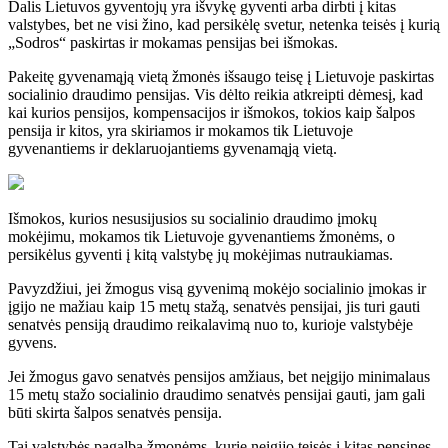
Dalis Lietuvos gyventojų yra išvykę gyventi arba dirbti į kitas
valstybes, bet ne visi žino, kad persikėlę svetur, netenka teisės į kurią
„Sodros“ paskirtas ir mokamas pensijas bei išmokas.
Pakeitę gyvenamąją vietą žmonės išsaugo teisę į Lietuvoje paskirtas
socialinio draudimo pensijas. Vis dėlto reikia atkreipti dėmesį, kad
kai kurios pensijos, kompensacijos ir išmokos, tokios kaip šalpos
pensija ir kitos, yra skiriamos ir mokamos tik Lietuvoje
gyvenantiems ir deklaruojantiems gyvenamąją vietą.
Išmokos, kurios nesusijusios su socialinio draudimo įmokų
mokėjimu, mokamos tik Lietuvoje gyvenantiems žmonėms, o
persikėlus gyventi į kitą valstybę jų mokėjimas nutraukiamas.
Pavyzdžiui, jei žmogus visą gyvenimą mokėjo socialinio įmokas ir
įgijo ne mažiau kaip 15 metų stažą, senatvės pensijai, jis turi gauti
senatvės pensiją draudimo reikalavimą nuo to, kurioje valstybėje
gyvens.
Jei žmogus gavo senatvės pensijos amžiaus, bet neįgijo minimalaus
15 metų stažo socialinio draudimo senatvės pensijai gauti, jam gali
būti skirta šalpos senatvės pensija.
Tai valstybės pagalba žmonėms, kurie neįgijo teisės į kitas pensines