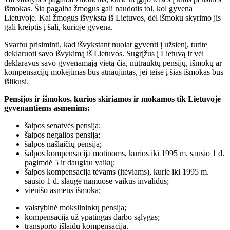
išmokas. Šia pagalba žmogus gali naudotis tol, kol gyvena
Lietuvoje. Kai žmogus išvyksta iš Lietuvos, dėl išmokų skyrimo jis
gali kreiptis į šalį, kurioje gyvena.
Svarbu prisiminti, kad išvykstant nuolat gyventi į užsienį, turite
deklaruoti savo išvykimą iš Lietuvos. Sugrįžus į Lietuvą ir vėl
deklaravus savo gyvenamąją vietą čia, nutrauktų pensijų, išmokų ar
kompensacijų mokėjimas bus atnaujintas, jei teisė į šias išmokas bus
išlikusi.
Pensijos ir išmokos, kurios skiriamos ir mokamos tik Lietuvoje
gyvenantiems asmenims:
šalpos senatvės pensija;
šalpos negalios pensija;
šalpos našlaičių pensija;
šalpos kompensacija motinoms, kurios iki 1995 m. sausio 1 d.
pagimdė 5 ir daugiau vaikų;
šalpos kompensacija tėvams (įtėviams), kurie iki 1995 m.
sausio 1 d. slaugė namuose vaikus invalidus;
vienišo asmens išmoka;
valstybinė mokslininkų pensija;
kompensacija už ypatingas darbo sąlygas;
transporto išlaidų kompensacija.