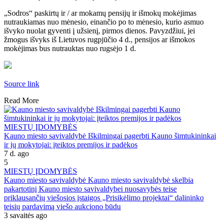
„Sodros“ paskirtų ir / ar mokamų pensijų ir išmokų mokėjimas
nutraukiamas nuo mėnesio, einančio po to mėnesio, kurio asmuo
išvyko nuolat gyventi į užsienį, pirmos dienos. Pavyzdžiui, jei
žmogus išvyks iš Lietuvos rugpjūčio 4 d., pensijos ar išmokos
mokėjimas bus nutrauktas nuo rugsėjo 1 d.
Source link
Read More
MIESTŲ ĮDOMYBĖS
Kauno miesto savivaldybė Iškilmingai pagerbti Kauno šimtukininkai
ir jų mokytojai: įteiktos premijos ir padėkos
7 d. ago
5
MIESTŲ ĮDOMYBĖS
Kauno miesto savivaldybė Kauno miesto savivaldybė skelbia
pakartotinį Kauno miesto savivaldybei nuosavybės teise
priklausančių viešosios įstaigos „Prisikėlimo projektai“ dalininko
teisių pardavimą viešo aukciono būdu
3 savaitės ago