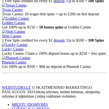
1 Free Spin credited for every $1
deposit
. Up to $100 +
100 Spins
Texas Casino
Texas Casino: 10 wager-free spins + up to £200 on first deposit
Golden Casino
Get 100% up to $150 +
50 bonus spins
at Golden Casino
Slots Casino
1 Free Spin credited for every $1
deposit
. Up to $100 +
100 Spins
Lucky Casino
Lucky Casino: Claim a 100% deposit bonus up to $250 + free spins
Pharaoh Casino
Get 100% up to $100 + $88 no deposit at Pharaoh Casino
WEBSTUDIO.LT
© SKAITMENINIO MARKETINGO
PASLAUGOS. SEO tekstų rašymas, turinio kūrimas, straipsnių
rašymas ir talpinimas į mūsų valdomas svetaines.
MIESTŲ ĮDOMYBĖS
LOŠIMŲ NAUJIENOS