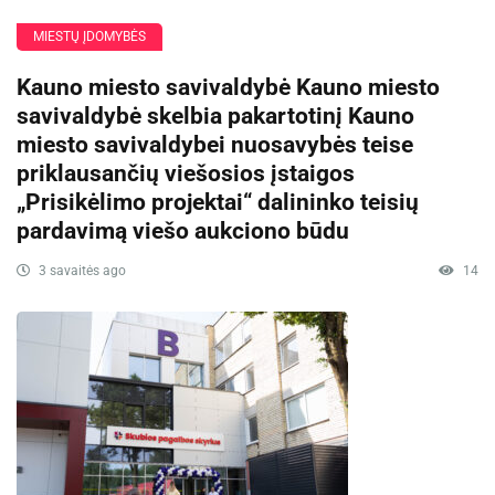
MIESTŲ ĮDOMYBĖS
Kauno miesto savivaldybė Kauno miesto
savivaldybė skelbia pakartotinį Kauno
miesto savivaldybei nuosavybės teise
priklausančių viešosios įstaigos
„Prisikėlimo projektai“ dalininko teisių
pardavimą viešo aukciono būdu
3 savaitės ago
14