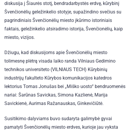
diskusija į Šiaurės stotį, bendradarbystės erdvę, kūrybinį
Švenčionėlių geležinkelio stotyje, supažindino svečius su
pagrindiniais Švenčionėlių miesto įkūrimo istoriniais
faktais, geležinkelio atsiradimo istorija, Švenčionėlių, kaip
miesto, vizijos.
Džiugu, kad diskusijoms apie Švenčionėlių miesto
tolimesnę plėtrą visada laiko randa Vilniaus Gedimino
technikos universiteto (VILNIAUS TECH) Kūrybinių
industrijų fakulteto Kūrybos komunikacijos katedros
lektorius Tomas Jonušas bei „Miško uosto“ bendruomenės
nariai: Šarūnas Savickas, Simona Kazlienė, Marija
Savickienė, Aurimas Ražanauskas, Ginkevičiūtė.
Susitikimo dalyviams buvo sudaryta galimybė gyvai
pamatyti Švenčionėlių miesto erdves, kurioje jau vyksta