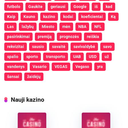
futbolo
Gaukite
geriausi
Google
iš
kad
Kaip
Kauno
kazino
kodai
koeficientai
Ką
Las
lažybų
Miesto
mėn
NBA
NFL
pasirinkimai
premiją
prognozės
reiškia
rekvizitai
sausio
savaitė
savivaldybė
savo
spalio
sporto
transporto
UAB
USD
už
vandenys
Vasario
VEGAS
Vegaso
yra
šansai
žaidėjų
Nauji kazino