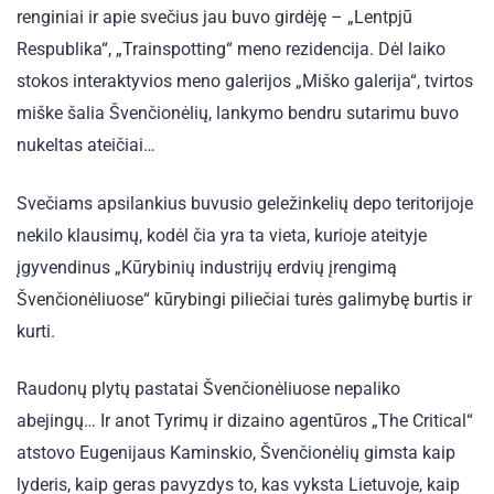
renginiai ir apie svečius jau buvo girdėję – „Lentpjū
Respublika“, „Trainspotting“ meno rezidencija. Dėl laiko
stokos interaktyvios meno galerijos „Miško galerija“, tvirtos
miške šalia Švenčionėlių, lankymo bendru sutarimu buvo
nukeltas ateičiai…
Svečiams apsilankius buvusio geležinkelių depo teritorijoje
nekilo klausimų, kodėl čia yra ta vieta, kurioje ateityje
įgyvendinus „Kūrybinių industrijų erdvių įrengimą
Švenčionėliuose“ kūrybingi piliečiai turės galimybę burtis ir
kurti.
Raudonų plytų pastatai Švenčionėliuose nepaliko
abejingų… Ir anot Tyrimų ir dizaino agentūros „The Critical“
atstovo Eugenijaus Kaminskio, Švenčionėlių gimsta kaip
lyderis, kaip geras pavyzdys to, kas vyksta Lietuvoje, kaip