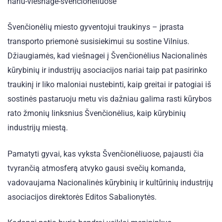
Švenčionėlių miesto gyventojui traukinys – įprasta
transporto priemonė susisiekimui su sostine Vilnius.
Džiaugiamės, kad viešnagei į Švenčionėlius Nacionalinės
kūrybinių ir industrijų asociacijos nariai taip pat pasirinko
traukinį ir liko maloniai nustebinti, kaip greitai ir patogiai iš
sostinės pastaruoju metu vis dažniau galima rasti kūrybos
rato žmonių linksnius Švenčionėlius, kaip kūrybinių
industrijų miestą.
Pamatyti gyvai, kas vyksta Švenčionėliuose, pajausti čia
tvyrančią atmosferą atvyko gausi svečių komanda,
vadovaujama Nacionalinės kūrybinių ir kultūrinių industrijų
asociacijos direktorės Editos Sabalionytės.