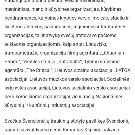
Kadangi patia buria bendrai veiklai menininkus,
menininkus, meno ir kūrybines organizacijas, kūrybines
bendruomenes, kūrybines krypties verslo, mokslo, studijų ir
švietimo atstovus, nacionalines, regionines ir tarptautines
organizacijas, tai ir atvykę svečių atstovavo pačioms
teikiaoms organizacijomis, kaip antai, Lietuviškų
trumpametražių organizacija filmų agentūra „Lithuanian
Shorts“, tekstilės studija „Baltabalta“, Tyrimų ir dizaino
agentūra „The Critical“, Lietuvos dizaino asociacijai, LATGA
asociacijai, Lietuvos muzikos verslo asociacijai, Socialinės
lyderystės asociacijai, Lietuvos socialinio verslo asociacijai
bei visoms šioms organizacijai vienijančių Nacionalinei
kūrybinių ir kultūrinių industrijų asociacijai.
Svečius Švenčionėlių traukinių stotyje pasitikęs Švenčionių
rajono savivaldybės meras Rimantas Klipčius pakvietė