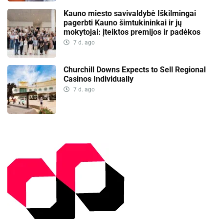
Kauno miesto savivaldybė Iškilmingai
pagerbti Kauno šimtukininkai ir jų
mokytojai: įteiktos premijos ir padėkos
7 d. ago
Churchill Downs Expects to Sell Regional
Casinos Individually
7 d. ago