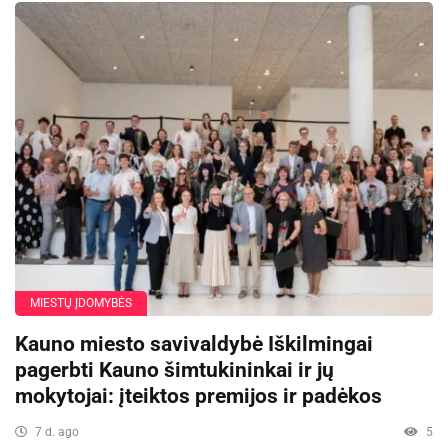
MIESTŲ ĮDOMYBĖS
Kauno miesto savivaldybė Iškilmingai
pagerbti Kauno šimtukininkai ir jų
mokytojai: įteiktos premijos ir padėkos
7 d. ago
5