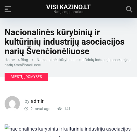
VISI KAZINO.LT
Naujienų portalas
Nacionalinės kūrybinių ir
kultūrinių industrijų asociacijos
narių Švenčionėliuose
Home
»
Blog
»
Nacionalinės kūrybinių ir kultūrinių industrijų asociacijos
narių Švenčionėliuose
MIESTŲ ĮDOMYBĖS
by
admin
2 metai ago
141