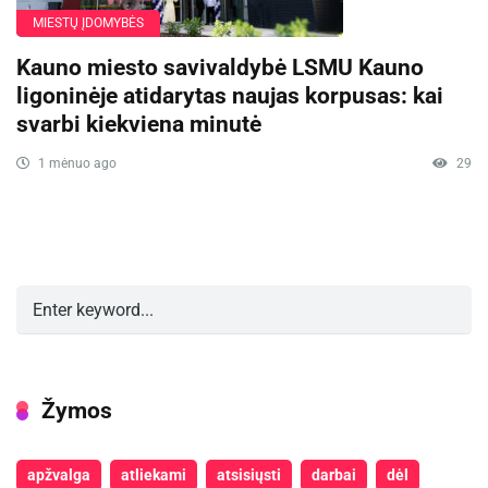
MIESTŲ ĮDOMYBĖS
Kauno miesto savivaldybė LSMU Kauno
ligoninėje atidarytas naujas korpusas: kai
svarbi kiekviena minutė
1 mėnuo ago
29
Žymos
apžvalga
atliekami
atsisiųsti
darbai
dėl