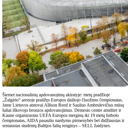
Šiemet nacionalinių apdovanojimų akiratyje: metų pradžioje
„Žalgirio“ arenoje praūžęs Europos dailiojo čiuožimo čempionatas.
Jame Lietuvos atstovai Allison Reed ir Saulius Ambrulevičius mūsų
šaliai iškovojo bronzos apdovanojimus. Dėmesio centre atsidūrė ir
Kaune organizuotas UEFA Europos merginų iki 19 metų futbolo
čempionatas, AIDA pasaulio nardymo pirmenybės bei didžiausias ir
seniausias studentų Baltijos šalių renginys – SELL žaidynes.