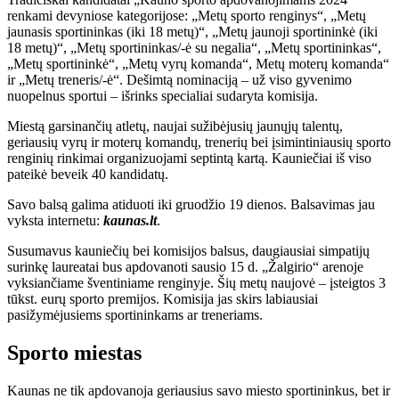
renkami devyniose kategorijose: „Metų sporto renginys“, „Metų
jaunasis sportininkas (iki 18 metų)“, „Metų jaunoji sportininkė (iki
18 metų)“, „Metų sportininkas/-ė su negalia“, „Metų sportininkas“,
„Metų sportininkė“, „Metų vyrų komanda“, Metų moterų komanda“
ir „Metų treneris/-ė“. Dešimtą nominaciją – už viso gyvenimo
nuopelnus sportui – išrinks specialiai sudaryta komisija.
Miestą garsinančių atletų, naujai sužibėjusių jaunųjų talentų,
geriausių vyrų ir moterų komandų, trenerių bei įsimintiniausių sporto
renginių rinkimai organizuojami septintą kartą. Kauniečiai iš viso
pateikė beveik 40 kandidatų.
Savo balsą galima atiduoti iki gruodžio 19 dienos. Balsavimas jau
vyksta internetu:
kaunas.lt
.
Susumavus kauniečių bei komisijos balsus, daugiausiai simpatijų
surinkę laureatai bus apdovanoti sausio 15 d. „Žalgirio“ arenoje
vyksiančiame šventiniame renginyje. Šių metų naujovė – įsteigtos 3
tūkst. eurų sporto premijos. Komisija jas skirs labiausiai
pasižymėjusiems sportininkams ar treneriams.
Sporto miestas
Kaunas ne tik apdovanoja geriausius savo miesto sportininkus, bet ir