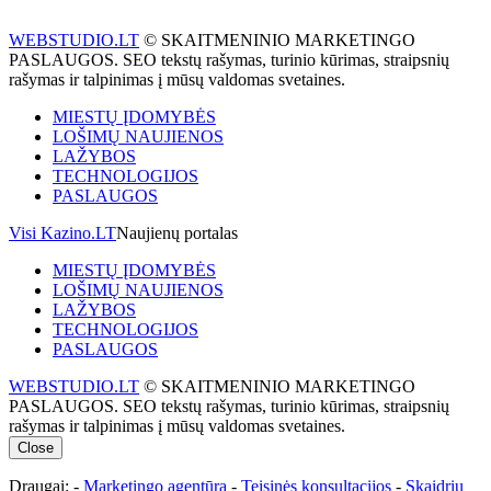
WEBSTUDIO.LT
© SKAITMENINIO MARKETINGO
PASLAUGOS. SEO tekstų rašymas, turinio kūrimas, straipsnių
rašymas ir talpinimas į mūsų valdomas svetaines.
MIESTŲ ĮDOMYBĖS
LOŠIMŲ NAUJIENOS
LAŽYBOS
TECHNOLOGIJOS
PASLAUGOS
Visi Kazino.LT
Naujienų portalas
MIESTŲ ĮDOMYBĖS
LOŠIMŲ NAUJIENOS
LAŽYBOS
TECHNOLOGIJOS
PASLAUGOS
WEBSTUDIO.LT
© SKAITMENINIO MARKETINGO
PASLAUGOS. SEO tekstų rašymas, turinio kūrimas, straipsnių
rašymas ir talpinimas į mūsų valdomas svetaines.
Close
Draugai: -
Marketingo agentūra
-
Teisinės konsultacijos
-
Skaidrių