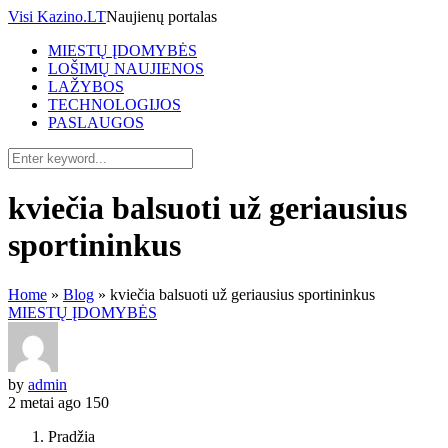
Visi Kazino.LT
Naujienų portalas
MIESTŲ ĮDOMYBĖS
LOŠIMŲ NAUJIENOS
LAŽYBOS
TECHNOLOGIJOS
PASLAUGOS
kviečia balsuoti už geriausius
sportininkus
Home
»
Blog
»
kviečia balsuoti už geriausius sportininkus
MIESTŲ ĮDOMYBĖS
by
admin
2 metai ago
150
Pradžia