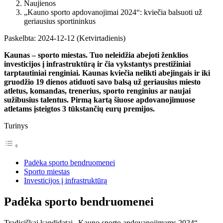
Naujienos
„Kauno sporto apdovanojimai 2024“: kviečia balsuoti už
geriausius sportininkus
Paskelbta: 2024-12-12 (Ketvirtadienis)
Kaunas – sporto miestas. Tuo neleidžia abejoti ženklios
investicijos į infrastruktūrą ir čia vykstantys prestižiniai
tarptautiniai renginiai. Kaunas kviečia nelikti abejingais ir iki
gruodžio 19 dienos atiduoti savo balsą už geriausius miesto
atletus, komandas, trenerius, sporto renginius ar naujai
sužibusius talentus. Pirmą kartą šiuose apdovanojimuose
atletams įsteigtos 3 tūkstančių eurų premijos.
Turinys
Padėka sporto bendruomenei
Sporto miestas
Investicijos į infrastruktūrą
Padėka sporto bendruomenei
Tradiciškai kandidatai „Kauno sporto apdovanojimams 2024“