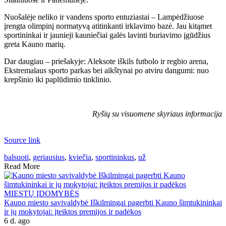
Nuošalėje neliko ir vandens sporto entuziastai – Lampėdžiuose
įrengta olimpinį normatyvą atitinkanti irklavimo bazė. Jau kitąmet
sportininkai ir jaunieji kauniečiai galės lavinti buriavimo įgūdžius
greta Kauno marių.
Dar daugiau – priešakyje: Aleksote iškils futbolo ir regbio arena,
Ekstremalaus sporto parkas bei aikštynai po atviru dangumi: nuo
krepšinio iki paplūdimio tinklinio.
Ryšių su visuomene skyriaus informacija
Source link
balsuoti
,
geriausius
,
kviečia
,
sportininkus
,
už
Read More
MIESTŲ ĮDOMYBĖS
Kauno miesto savivaldybė Iškilmingai pagerbti Kauno šimtukininkai
ir jų mokytojai: įteiktos premijos ir padėkos
6 d. ago