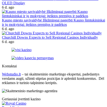
OLED Display
6 d. ago
Kauno miesto savivaldybė Iškilmingai pagerbti Kauno šimtukininkai
ir jų mokytojai: įteiktos premijos ir padėkos
6 d. ago
Churchill Downs Expects to Sell Regional Casinos Individually
6 d. ago
Kontaktai
Webstudio.lt
– tai skaitmeninio marketingo ekspertai, padedantys
verslams augti, užimti stiprias pozicijas ir aplenkti konkurentus. Dėl
reklamos ir turinio talpinimo kreiptis.
Geriausiai įvertinti kazino