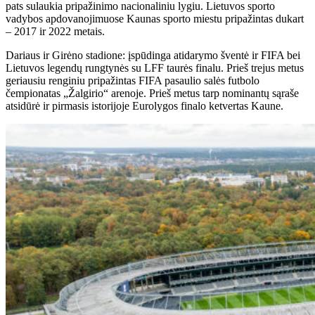
pats sulaukia pripažinimo nacionaliniu lygiu. Lietuvos sporto
vadybos apdovanojimuose Kaunas sporto miestu pripažintas dukart
– 2017 ir 2022 metais.
Dariaus ir Girėno stadione: įspūdinga atidarymo šventė ir FIFA bei
Lietuvos legendų rungtynės su LFF taurės finalu. Prieš trejus metus
geriausiu renginiu pripažintas FIFA pasaulio salės futbolo
čempionatas „Žalgirio“ arenoje. Prieš metus tarp nominantų sąraše
atsidūrė ir pirmasis istorijoje Eurolygos finalo ketvertas Kaune.