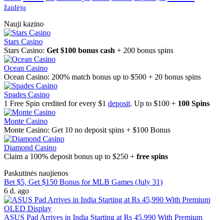
žaidėjų
Nauji kazino
Stars Casino
Stars Casino:
Get $100 bonus cash
+ 200 bonus spins
Ocean Casino
Ocean Casino: 200% match bonus up to $500 + 20 bonus spins
Spades Casino
1 Free Spin credited for every $1
deposit
. Up to $100 +
100 Spins
Monte Casino
Monte Casino: Get 10 no deposit spins + $100 Bonus
Diamond Casino
Claim a 100% deposit bonus up to $250 +
free spins
Paskutinės naujienos
Bet $5, Get $150 Bonus for MLB Games (July 31)
6 d. ago
ASUS Pad Arrives in India Starting at Rs 45,990 With Premium