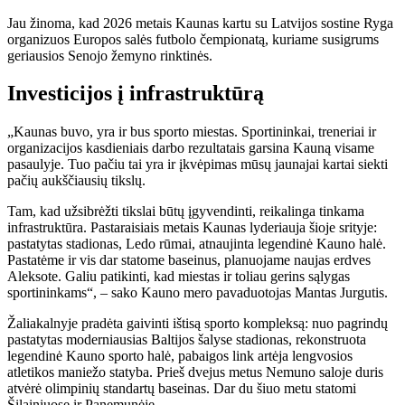
Jau žinoma, kad 2026 metais Kaunas kartu su Latvijos sostine Ryga
organizuos Europos salės futbolo čempionatą, kuriame susigrums
geriausios Senojo žemyno rinktinės.
Investicijos į infrastruktūrą
„Kaunas buvo, yra ir bus sporto miestas. Sportininkai, treneriai ir
organizacijos kasdieniais darbo rezultatais garsina Kauną visame
pasaulyje. Tuo pačiu tai yra ir įkvėpimas mūsų jaunajai kartai siekti
pačių aukščiausių tikslų.
Tam, kad užsibrėžti tikslai būtų įgyvendinti, reikalinga tinkama
infrastruktūra. Pastaraisiais metais Kaunas lyderiauja šioje srityje:
pastatytas stadionas, Ledo rūmai, atnaujinta legendinė Kauno halė.
Pastatėme ir vis dar statome baseinus, planuojame naujas erdves
Aleksote. Galiu patikinti, kad miestas ir toliau gerins sąlygas
sportininkams“, – sako Kauno mero pavaduotojas Mantas Jurgutis.
Žaliakalnyje pradėta gaivinti ištisą sporto kompleksą: nuo pagrindų
pastatytas moderniausias Baltijos šalyse stadionas, rekonstruota
legendinė Kauno sporto halė, pabaigos link artėja lengvosios
atletikos maniežo statyba. Prieš dvejus metus Nemuno saloje duris
atvėrė olimpinių standartų baseinas. Dar du šiuo metu statomi
Šilainiuose ir Panemunėje.