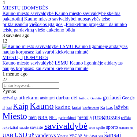
4
MIESTŲ ĮDOMYBĖS
Kauno miesto savivaldybė Kauno miesto savivaldybė skelbia
pakartotinį Kauno miesto savivaldybei nuosavybės teise
priklausančių viešosios įstaigos „Prisikėlimo projektai“ dalininko
teisių pardavimą viešo aukciono būdu
3 savaitės ago
12
MIESTŲ ĮDOMYBĖS
Kauno miesto savivaldybė LSMU Kauno ligoninėje atidarytas
naujas korpusas: kai svarbi kiekviena minutė
1 mėnuo ago
27
Žymos
geriausi
darbai
atliekami
dėl
apžvalga
Google
atsisiųsti
futbolo
Gaukite
Kauno
Kaip
kazino
lažybų
Las
iš
kodai
Ką
kad
koeficientai
Miesto
prognozės
mėn
premiją
NBA
NFL
pasirinkimai
reiškia
savivaldybė
sporto
savaitė
rekvizitai
spalio
sausio
transporto
savo
šansai
USD
už
UAB
vandenys
Vegaso
VEGAS
Vasario
yra