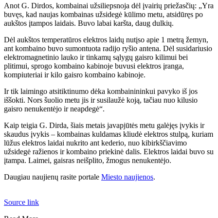
Anot G. Dirdos, kombainai užsiliepsnoja dėl įvairių priežasčių: „Yra
buvęs, kad naujas kombainas užsidegė kūlimo metu, atsidūręs po
aukštos įtampos laidais. Buvo labai karšta, daug dulkių.
Dėl aukštos temperatūros elektros laidų nutįso apie 1 metrą žemyn,
ant kombaino buvo sumontuota radijo ryšio antena. Dėl susidariusio
elektromagnetinio lauko ir tinkamų sąlygų gaisro kilimui bei
plitimui, sprogo kombaino kabinoje buvusi elektros įranga,
kompiuteriai ir kilo gaisro kombaino kabinoje.
Ir tik laimingo atsitiktinumo dėka kombainininkui pavyko iš jos
iššokti. Nors šuolio metu jis ir susilaužė koją, tačiau nuo kilusio
gaisro nenukentėjo ir neapdegė“.
Kaip teigia G. Dirda, šiais metais javapjūtės metu galėjęs įvykis ir
skaudus įvykis – kombainas kuldamas kliudė elektros stulpą, kuriam
lūžus elektros laidai nukrito ant kederio, nuo kibirkščiavimo
užsidegė ražienos ir kombaino priekinė dalis. Elektros laidai buvo su
įtampa. Laimei, gaisras neišplito, žmogus nenukentėjo.
Daugiau naujienų rasite portale
Miesto naujienos
.
Source link