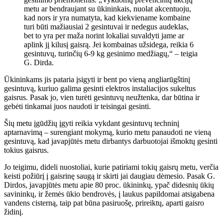
metu ar bendraujant su ūkininkais, nuolat akcentuoju,
kad nors ir yra numatyta, kad kiekviename kombaine
turi būti mažiausiai 2 gesintuvai ir nedegus audeklas,
bet to yra per maža norint lokaliai suvaldyti jame ar
aplink jį kilusį gaisrą. Jei kombainas užsidega, reikia 6
gesintuvų, turinčių 6-9 kg gesinimo medžiagų,“ – teigia
G. Dirda.
Ūkininkams jis pataria įsigyti ir bent po vieną angliarūgštinį
gesintuvą, kuriuo galima gesinti elektros instaliacijos sukeltus
gaisrus. Pasak jo, vien turėti gesintuvų neužtenka, dar būtina ir
gebėti tinkamai juos naudoti ir teisingai gesinti.
Šių metu įgūdžių įgyti reikia vykdant gesintuvų techninį
aptarnavimą – surengiant mokymą, kurio metu panaudoti ne vieną
gesintuvą, kad javapjūtės metu dirbantys darbuotojai išmoktų gesinti
tokius gaisrus.
Jo teigimu, dideli nuostoliai, kurie patiriami tokių gaisrų metu, verčia
keisti požiūrį į gaisrinę saugą ir skirti jai daugiau dėmesio. Pasak G.
Dirdos, javapjūtės metu apie 80 proc. ūkininkų, ypač didesnių ūkių
savininkų, ir žemės ūkio bendrovės, į laukus papildomai atsigabena
vandens cisterną, taip pat būna pasiruošę, prireiktų, aparti gaisro
židinį.