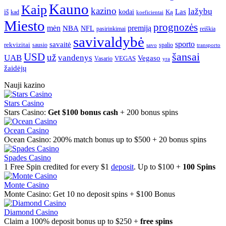
Kauno
Kaip
kazino
lažybų
Las
iš
kodai
Ką
kad
koeficientai
Miesto
prognozės
mėn
premiją
NBA
NFL
pasirinkimai
reiškia
savivaldybė
sporto
savaitė
rekvizitai
spalio
sausio
transporto
savo
šansai
USD
už
UAB
vandenys
Vegaso
VEGAS
Vasario
yra
žaidėjų
Nauji kazino
Stars Casino
Stars Casino:
Get $100 bonus cash
+ 200 bonus spins
Ocean Casino
Ocean Casino: 200% match bonus up to $500 + 20 bonus spins
Spades Casino
1 Free Spin credited for every $1
deposit
. Up to $100 +
100 Spins
Monte Casino
Monte Casino: Get 10 no deposit spins + $100 Bonus
Diamond Casino
Claim a 100% deposit bonus up to $250 +
free spins