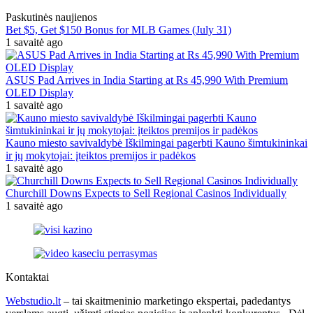
Paskutinės naujienos
Bet $5, Get $150 Bonus for MLB Games (July 31)
1 savaitė ago
ASUS Pad Arrives in India Starting at Rs 45,990 With Premium
OLED Display
1 savaitė ago
Kauno miesto savivaldybė Iškilmingai pagerbti Kauno šimtukininkai
ir jų mokytojai: įteiktos premijos ir padėkos
1 savaitė ago
Churchill Downs Expects to Sell Regional Casinos Individually
1 savaitė ago
Kontaktai
Webstudio.lt
– tai skaitmeninio marketingo ekspertai, padedantys