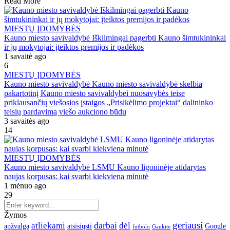
Read More
MIESTŲ ĮDOMYBĖS
Kauno miesto savivaldybė Iškilmingai pagerbti Kauno šimtukininkai
ir jų mokytojai: įteiktos premijos ir padėkos
1 savaitė ago
6
MIESTŲ ĮDOMYBĖS
Kauno miesto savivaldybė Kauno miesto savivaldybė skelbia
pakartotinį Kauno miesto savivaldybei nuosavybės teise
priklausančių viešosios įstaigos „Prisikėlimo projektai“ dalininko
teisių pardavimą viešo aukciono būdu
3 savaitės ago
14
MIESTŲ ĮDOMYBĖS
Kauno miesto savivaldybė LSMU Kauno ligoninėje atidarytas
naujas korpusas: kai svarbi kiekviena minutė
1 mėnuo ago
29
Žymos
geriausi
darbai
atliekami
dėl
apžvalga
Google
atsisiųsti
futbolo
Gaukite