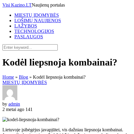
Visi Kazino.LT
Naujienų portalas
MIESTŲ ĮDOMYBĖS
LOŠIMŲ NAUJIENOS
LAŽYBOS
TECHNOLOGIJOS
PASLAUGOS
Kodėl liepsnoja kombainai?
Home
»
Blog
»
Kodėl liepsnoja kombainai?
MIESTŲ ĮDOMYBĖS
by
admin
2 metai ago
141
Lietuvoje įsibėgėjus javapjūtei, vis dažniau liepsnoja kombainai.