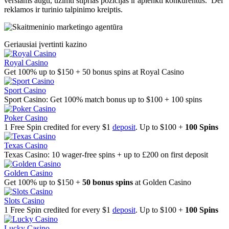
verslams augti, užimti stiprias pozicijas ir aplenkti konkurentus. Dėl
reklamos ir turinio talpinimo kreiptis.
Geriausiai įvertinti kazino
Royal Casino
Get 100% up to $150 + 50 bonus spins at Royal Casino
Sport Casino
Sport Casino: Get 100% match bonus up to $100 + 100 spins
Poker Casino
1 Free Spin credited for every $1
deposit
. Up to $100 +
100 Spins
Texas Casino
Texas Casino: 10 wager-free spins + up to £200 on first deposit
Golden Casino
Get 100% up to $150 +
50 bonus spins
at Golden Casino
Slots Casino
1 Free Spin credited for every $1
deposit
. Up to $100 +
100 Spins
Lucky Casino