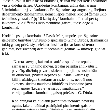
Juose plieskusi net ir maža kibirkštis, dažnai vos per kelias sekundes
virsta dideliu gaisru. Užsidegus kombainui, ugnis dažnai ima
šeimininkauti ir javų laukuose. Priešgaisrinės apsaugos ir gelbėjimo
departamento duomenimis, šiemet liepos mėnesį kilo 24 žemės ūkio
technikos gaisrai , iš jų 18 kartų degė kombainai. Pernai per tą
laikotarpį kilo 6 žemės ūkio technikos gaisrai, juose dėgė 4
kombainai.
Kodėl liepsnoja kombainai? Pasak Marijampolės priešgaisrinės
gelbėjimo tarnybos vyriausiojo specialisto Ginto Dirdos, dažniausios
tokių gaisrų priežastys, elektros instaliacijos ar kuro sistemos
gedimai, besisukančių detalių techniniai gedimai – subyrėję guoliai
ir kt.
„Neretas atvejis, kai trūkus aukšto spaudimo tepalo
žarnai ar sujungimo movai, tepalai patenka ant įkaitusių
paviršių, diržinių pavarų, skriemulių ir jiems susimaišius
su dulkėmis, įvyksta liepsnos pliūpsnis. Gaisras gali
kilti ir užsidegus šiaudams ar ražienoms, net dėl ​​nuo
akmens įskeltos naudotos kibirkšties kombaino javų
pjaunamoje (kederyje) ar šiaudų smulkintuve,“ –
vardija galimas kombainų gaisrų priežastis G. Dirda.
Kad brangiai kainuojanti javapjūtės technika nevirstų
ugnies fakelu, būtinai pasirūpinti pirminėmis gaisro
gesinimo priemonėmis. „Vykdomų prevencinių akcijų