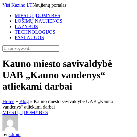
Visi Kazino.LT
Naujienų portalas
MIESTŲ ĮDOMYBĖS
LOŠIMŲ NAUJIENOS
LAŽYBOS
TECHNOLOGIJOS
PASLAUGOS
Kauno miesto savivaldybė
UAB „Kauno vandenys“
atliekami darbai
Home
»
Blog
»
Kauno miesto savivaldybė UAB „Kauno
vandenys“ atliekami darbai
MIESTŲ ĮDOMYBĖS
by
admin