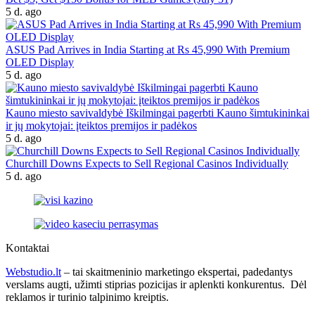
5 d. ago
ASUS Pad Arrives in India Starting at Rs 45,990 With Premium
OLED Display
5 d. ago
Kauno miesto savivaldybė Iškilmingai pagerbti Kauno šimtukininkai
ir jų mokytojai: įteiktos premijos ir padėkos
5 d. ago
Churchill Downs Expects to Sell Regional Casinos Individually
5 d. ago
Kontaktai
Webstudio.lt
– tai skaitmeninio marketingo ekspertai, padedantys
verslams augti, užimti stiprias pozicijas ir aplenkti konkurentus. Dėl
reklamos ir turinio talpinimo kreiptis.