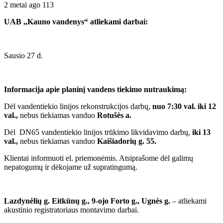
2 metai ago
113
UAB ,,Kauno vandenys“ atliekami darbai:
Sausio 27 d.
Informacija apie planinį vandens tiekimo nutraukimą:
Dėl vandentiekio linijos rekonstrukcijos darbų,
nuo 7:30 val. iki 12
val.,
nebus tiekiamas vanduo
Rotušės a.
Dėl DN65 vandentiekio linijos trūkimo likvidavimo darbų,
iki 13
val.,
nebus tiekiamas vanduo
Kaišiadorių g. 55.
Klientai informuoti el. priemonėmis. Atsiprašome dėl galimų
nepatogumų ir dėkojame už supratingumą.
Lazdynėlių g. Eitkūnų g., 9-ojo Forto g., Ugnės g.
– atliekami
akustinio registratoriaus montavimo darbai.