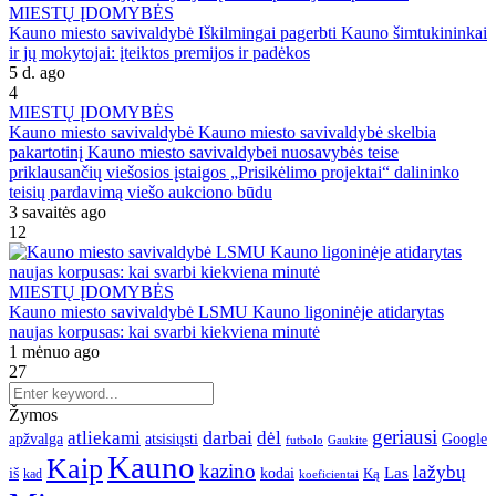
MIESTŲ ĮDOMYBĖS
Kauno miesto savivaldybė Iškilmingai pagerbti Kauno šimtukininkai
ir jų mokytojai: įteiktos premijos ir padėkos
5 d. ago
4
MIESTŲ ĮDOMYBĖS
Kauno miesto savivaldybė Kauno miesto savivaldybė skelbia
pakartotinį Kauno miesto savivaldybei nuosavybės teise
priklausančių viešosios įstaigos „Prisikėlimo projektai“ dalininko
teisių pardavimą viešo aukciono būdu
3 savaitės ago
12
MIESTŲ ĮDOMYBĖS
Kauno miesto savivaldybė LSMU Kauno ligoninėje atidarytas
naujas korpusas: kai svarbi kiekviena minutė
1 mėnuo ago
27
Žymos
geriausi
darbai
atliekami
dėl
apžvalga
Google
atsisiųsti
futbolo
Gaukite
Kauno
Kaip
kazino
lažybų
Las
iš
kodai
Ką
kad
koeficientai