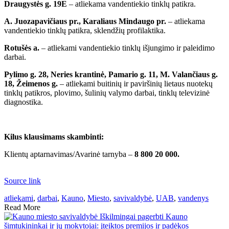
Draugystės g. 19E
– atliekama vandentiekio tinklų patikra.
A. Juozapavičiaus pr., Karaliaus Mindaugo pr.
– atliekama
vandentiekio tinklų patikra, sklendžių profilaktika.
Rotušės a.
– atliekami vandentiekio tinklų išjungimo ir paleidimo
darbai.
Pylimo g. 28, Neries krantinė, Pamario g. 11, M. Valančiaus g.
18, Žeimenos g.
– atliekami buitinių ir paviršinių lietaus nuotekų
tinklų patikros, plovimo, šulinių valymo darbai, tinklų televizinė
diagnostika.
Kilus klausimams skambinti:
Klientų aptarnavimas/Avarinė tarnyba –
8 800 20 000.
Source link
atliekami
,
darbai
,
Kauno
,
Miesto
,
savivaldybė
,
UAB
,
vandenys
Read More