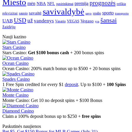
Miesto
prognozės
mėn
premiją
NBA
NFL
pasirinkimai
reiškia
savivaldybė
sporto
savaitė
rekvizitai
spalio
sausio
transporto
savo
šansai
USD
už
UAB
vandenys
Vegaso
VEGAS
Vasario
yra
žaidėjų
Nauji kazino
Stars Casino
Stars Casino:
Get $100 bonus cash
+ 200 bonus spins
Ocean Casino
Ocean Casino: 200% match bonus up to $500 + 20 bonus spins
Spades Casino
1 Free Spin credited for every $1
deposit
. Up to $100 +
100 Spins
Monte Casino
Monte Casino: Get 10 no deposit spins + $100 Bonus
Diamond Casino
Claim a 100% deposit bonus up to $250 +
free spins
Paskutinės naujienos
Bet $5, Get $150 Bonus for MLB Games (July 31)