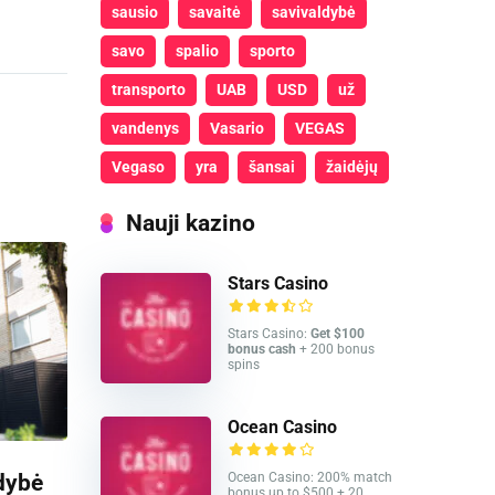
sausio
savaitė
savivaldybė
savo
spalio
sporto
transporto
UAB
USD
už
vandenys
Vasario
VEGAS
Vegaso
yra
šansai
žaidėjų
Nauji kazino
Stars Casino
Stars Casino:
Get $100
bonus cash
+ 200 bonus
spins
Ocean Casino
dybė
Ocean Casino: 200% match
bonus up to $500 + 20