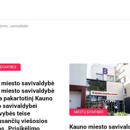
ikymo
,
savivaldybė
 ĮDOMYBĖS
 miesto savivaldybė
 miesto savivaldybė
a pakartotinį Kauno
 savivaldybei
vybės teise
MIESTŲ ĮDOMYBĖS
usančių viešosios
Kauno miesto savival
os „Prisikėlimo