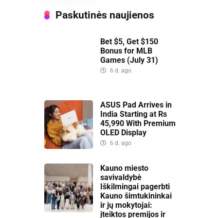
Paskutinės naujienos
Bet $5, Get $150
Bonus for MLB
Games (July 31)
6 d. ago
ASUS Pad Arrives in
India Starting at Rs
45,990 With Premium
OLED Display
6 d. ago
Kauno miesto
savivaldybė
Iškilmingai pagerbti
Kauno šimtukininkai
ir jų mokytojai:
įteiktos premijos ir