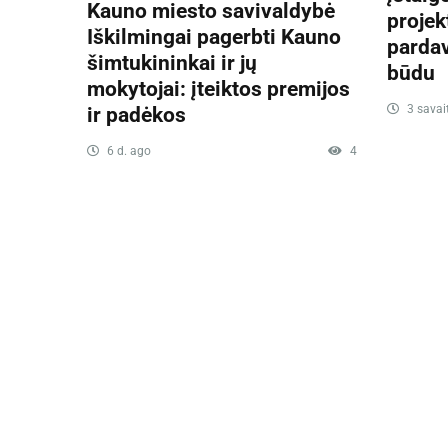
Kauno miesto savivaldybė
projek
Iškilmingai pagerbti Kauno
parda
šimtukininkai ir jų
būdu
mokytojai: įteiktos premijos
3 savai
ir padėkos
6 d. ago
4