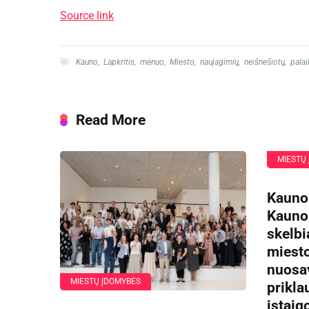
Source link
Kauno
,
Lapkritis
,
mėnuo
,
Miesto
,
naujagimių
,
neišnešiotų
,
pala
Read More
MIESTŲ
Kauno
Kauno
skelbi
miesto
nuosa
MIESTŲ ĮDOMYBĖS
prikla
įstaig