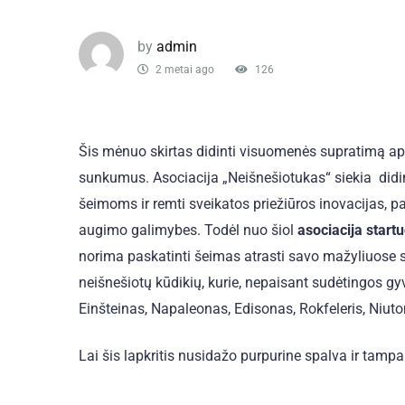
by
admin
2 metai ago
126
Šis mėnuo skirtas didinti visuomenės supratimą api
sunkumus. Asociacija „Neišnešiotukas“ siekia didi
šeimoms ir remti sveikatos priežiūros inovacijas, p
augimo galimybes. Todėl nuo šiol
asociacija start
norima paskatinti šeimas atrasti savo mažyliuose sl
neišnešiotų kūdikių, kurie, nepaisant sudėtingos gy
Einšteinas, Napaleonas, Edisonas, Rokfeleris, Niuton
Lai šis lapkritis nusidažo purpurine spalva ir tampa