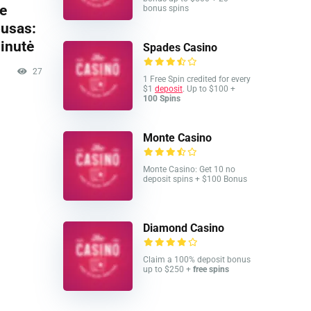
e
bonus spins
pusas:
minutė
Spades Casino
27
1 Free Spin credited for every
$1
deposit
. Up to $100 +
100 Spins
Monte Casino
Monte Casino: Get 10 no
deposit spins + $100 Bonus
Diamond Casino
Claim a 100% deposit bonus
up to $250 +
free spins