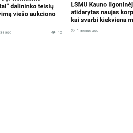
LSMU Kauno ligoninėj
tai“ dalininko teisių
atidarytas naujas kor
vimą viešo aukciono
kai svarbi kiekviena 
1 mėnuo ago
tės ago
12