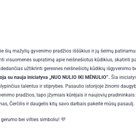
e šių mažylių gyvenimo pradžios iššūkius ir jų šeimų patiriamu
nti visuomenės supratimą apie neišnešiotus kūdikius, skatinti 
adedančias užtikrinti geresnes neišnešiotų kūdikių išgyvenimo b
uoja su nauja iniciatyva „NUO NULIO IKI MĖNULIO”.
Šia iniciaty
ypinčius talentus ir stiprybes. Pasaulio istorijoje žinomi daugy
venimo pradžios, tapo įžymiais kūrėjais ir naujovių pradininkais:
as, Čerčilis ir daugelis kitų savo darbais pakeitė mūsų pasaulį.
 gerumo bei vilties simboliu! 💜