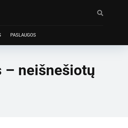
S
PASLAUGOS
 – neišnešiotų