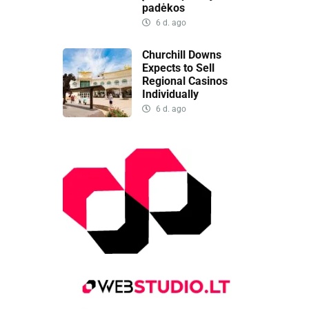
padėkos
6 d. ago
Churchill Downs
Expects to Sell
Regional Casinos
Individually
6 d. ago