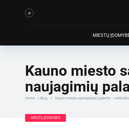
MIESTŲ ĮDOMYB
Kauno miesto sa
naujagimių pa
Home
»
Blog
»
Kauno miesto savivaldybė Lapkritis – neišneš
MIESTŲ ĮDOMYBĖS