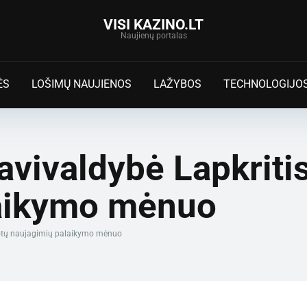
VISI KAZINO.LT
Naujienų portalas
ĖS
LOŠIMŲ NAUJIENOS
LAŽYBOS
TECHNOLOGIJO
vivaldybė Lapkritis
laikymo mėnuo
iotų naujagimių palaikymo mėnuo