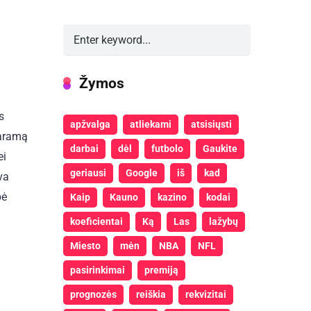
Žymos
s
apžvalga
atliekami
atsisiųsti
paramą
darbai
dėl
futbolo
Gaukite
ei
geriausi
Google
iš
kad
va
bė
Kaip
Kauno
kazino
kodai
koeficientai
Ką
Las
lažybų
Miesto
mėn
NBA
NFL
pasirinkimai
premiją
prognozės
reiškia
rekvizitai