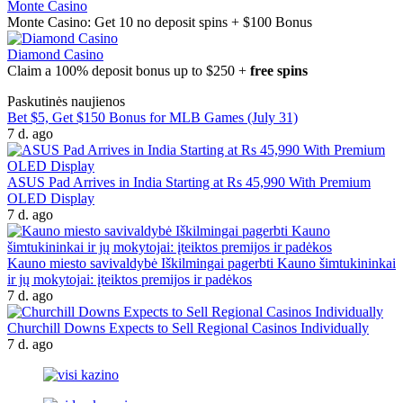
Monte Casino
Monte Casino: Get 10 no deposit spins + $100 Bonus
Diamond Casino
Claim a 100% deposit bonus up to $250 +
free spins
Paskutinės naujienos
Bet $5, Get $150 Bonus for MLB Games (July 31)
7 d. ago
ASUS Pad Arrives in India Starting at Rs 45,990 With Premium
OLED Display
7 d. ago
Kauno miesto savivaldybė Iškilmingai pagerbti Kauno šimtukininkai
ir jų mokytojai: įteiktos premijos ir padėkos
7 d. ago
Churchill Downs Expects to Sell Regional Casinos Individually
7 d. ago