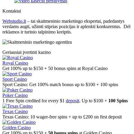
Kontaktai
Webstudio.lt
– tai skaitmeninio marketingo ekspertai, padedantys
verslams augti, užimti stiprias pozicijas ir aplenkti konkurentus. Dėl
reklamos ir turinio talpinimo kreiptis.
Geriausiai įvertinti kazino
Royal Casino
Get 100% up to $150 + 50 bonus spins at Royal Casino
Sport Casino
Sport Casino: Get 100% match bonus up to $100 + 100 spins
Poker Casino
1 Free Spin credited for every $1
deposit
. Up to $100 +
100 Spins
Texas Casino
Texas Casino: 10 wager-free spins + up to £200 on first deposit
Golden Casino
Get 100% up to $150 +
50 bonus spins
at Golden Casino