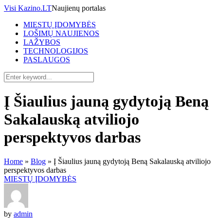
Visi Kazino.LT
Naujienų portalas
MIESTŲ ĮDOMYBĖS
LOŠIMŲ NAUJIENOS
LAŽYBOS
TECHNOLOGIJOS
PASLAUGOS
Į Šiaulius jauną gydytoją Beną
Sakalauską atviliojo
perspektyvos darbas
Home
»
Blog
»
Į Šiaulius jauną gydytoją Beną Sakalauską atviliojo
perspektyvos darbas
MIESTŲ ĮDOMYBĖS
by
admin