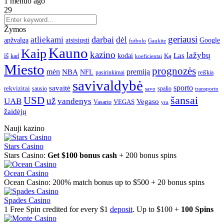
1 mėnuo ago
29
Žymos
geriausi
darbai
atliekami
dėl
apžvalga
Google
atsisiųsti
futbolo
Gaukite
Kauno
Kaip
kazino
lažybų
Las
iš
kodai
Ką
kad
koeficientai
Miesto
prognozės
mėn
premiją
NBA
NFL
pasirinkimai
reiškia
savivaldybė
sporto
savaitė
rekvizitai
spalio
sausio
transporto
savo
šansai
USD
už
UAB
vandenys
Vegaso
VEGAS
Vasario
yra
žaidėjų
Nauji kazino
Stars Casino
Stars Casino:
Get $100 bonus cash
+ 200 bonus spins
Ocean Casino
Ocean Casino: 200% match bonus up to $500 + 20 bonus spins
Spades Casino
1 Free Spin credited for every $1
deposit
. Up to $100 +
100 Spins