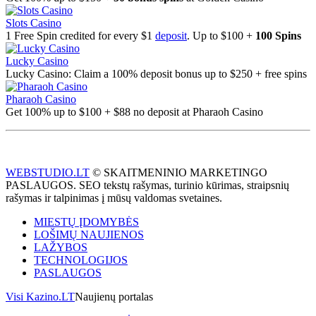
Slots Casino
1 Free Spin credited for every $1
deposit
. Up to $100 +
100 Spins
Lucky Casino
Lucky Casino: Claim a 100% deposit bonus up to $250 + free spins
Pharaoh Casino
Get 100% up to $100 + $88 no deposit at Pharaoh Casino
WEBSTUDIO.LT
© SKAITMENINIO MARKETINGO
PASLAUGOS. SEO tekstų rašymas, turinio kūrimas, straipsnių
rašymas ir talpinimas į mūsų valdomas svetaines.
MIESTŲ ĮDOMYBĖS
LOŠIMŲ NAUJIENOS
LAŽYBOS
TECHNOLOGIJOS
PASLAUGOS
Visi Kazino.LT
Naujienų portalas