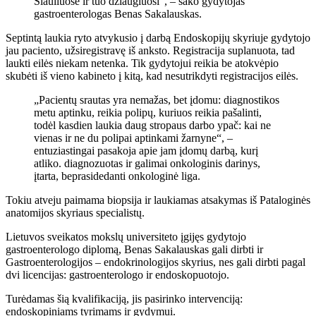
Šiauliuose ir tuo džiaugiuosi“, – sako gydytojas
gastroenterologas Benas Sakalauskas.
Septintą laukia ryto atvykusio į darbą Endoskopijų skyriuje gydytojo
jau paciento, užsiregistravę iš anksto. Registracija suplanuota, tad
laukti eilės niekam netenka. Tik gydytojui reikia be atokvėpio
skubėti iš vieno kabineto į kitą, kad nesutrikdyti registracijos eilės.
„Pacientų srautas yra nemažas, bet įdomu: diagnostikos
metu aptinku, reikia polipų, kuriuos reikia pašalinti,
todėl kasdien laukia daug stropaus darbo ypač: kai ne
vienas ir ne du polipai aptinkami žarnyne“, –
entuziastingai pasakoja apie jam įdomų darbą, kurį
atliko. diagnozuotas ir galimai onkologinis darinys,
įtarta, beprasidedanti onkologinė liga.
Tokiu atveju paimama biopsija ir laukiamas atsakymas iš Pataloginės
anatomijos skyriaus specialistų.
Lietuvos sveikatos mokslų universiteto įgijęs gydytojo
gastroenterologo diplomą, Benas Sakalauskas gali dirbti ir
Gastroenterologijos – endokrinologijos skyrius, nes gali dirbti pagal
dvi licencijas: gastroenterologo ir endoskopuotojo.
Turėdamas šią kvalifikaciją, jis pasirinko intervenciją:
endoskopiniams tyrimams ir gydymui.