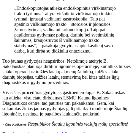
„Endoskopuotojas atlieka endoskopinius virškinamojo
trakto tyrimus. Tai yra viršutinio virškinamojo trakto
tyrimai, įprastai vadinami gastroskopija. Taip pat
apatinio virškinamojo trakto – storosios ir plonosios
žarnos tyrimai, vadinami kolonoskopija. Taip pat
papildomas gydymas: polipų, darinių bei svetimkūnių
šalinimas, kraujosruvos iš virškinamojo trakto
stabdymas“, – pasakoja gydytojas apie kasdienį savo
darbą, kurį dirba su didžiuliu entuziazmu.
Tuo jaunas gydytojas neapsiribos. Netolimoje ateityje B.
Sakalauskas planuoja dirbti ir ligoninės operacinėje, kur atliks tulžies
latakų operacijas: tulžies latakų akmenų šalinimą, tulžies latakų
darinių biopsijas, tulžies latakų stentavimą bei kitas tulžies ligų
diagnostikos ir gydymo procedūras.
Visas šias procedūras gydytojas gastroenterologas B. Sakalauskas
jau atlieka, visu etatu dirbdamas LSMU Kauno ligoninės
Diagnostikos centre, tad patirties turi pakankamai. Gera, kai
sukauptas žinias jaunas gydytojas gali pritaikyti modernioje Šiaulių
ligoninėje, nestinga jo pagalbos laukiančių patikrinti.
Respublikos Šiaulių ligoninės viešųjų ryšių specialistė
• Zita Katkienė