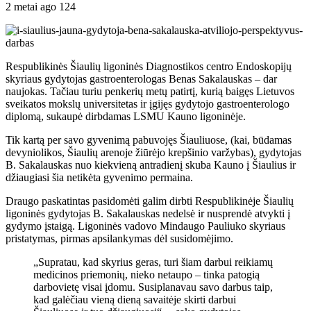
2 metai ago
124
Respublikinės Šiaulių ligoninės Diagnostikos centro Endoskopijų
skyriaus gydytojas gastroenterologas Benas Sakalauskas – dar
naujokas. Tačiau turiu penkerių metų patirtį, kurią baigęs Lietuvos
sveikatos mokslų universitetas ir įgijęs gydytojo gastroenterologo
diplomą, sukaupė dirbdamas LSMU Kauno ligoninėje.
Tik kartą per savo gyvenimą pabuvojęs Šiauliuose, (kai, būdamas
devyniolikos, Šiaulių arenoje žiūrėjo krepšinio varžybas), gydytojas
B. Sakalauskas nuo kiekvieną antradienį skuba Kauno į Šiaulius ir
džiaugiasi šia netikėta gyvenimo permaina.
Draugo paskatintas pasidomėti galim dirbti Respublikinėje Šiaulių
ligoninės gydytojas B. Sakalauskas nedelsė ir nusprendė atvykti į
gydymo įstaigą. Ligoninės vadovo Mindaugo Pauliuko skyriaus
pristatymas, pirmas apsilankymas dėl susidomėjimo.
„Supratau, kad skyrius geras, turi šiam darbui reikiamų
medicinos priemonių, nieko netaupo – tinka patogią
darbovietę visai įdomu. Susiplanavau savo darbus taip,
kad galėčiau vieną dieną savaitėje skirti darbui