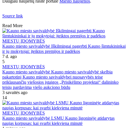
Daugiau naujienų rasite portale
Miesto naujienos
.
Source link
Read More
MIESTŲ ĮDOMYBĖS
Kauno miesto savivaldybė Iškilmingai pagerbti Kauno šimtukininkai
ir jų mokytojai: įteiktos premijos ir padėkos
7 d. ago
5
MIESTŲ ĮDOMYBĖS
Kauno miesto savivaldybė Kauno miesto savivaldybė skelbia
pakartotinį Kauno miesto savivaldybei nuosavybės teise
priklausančių viešosios įstaigos „Prisikėlimo projektai“ dalininko
teisių pardavimą viešo aukciono būdu
3 savaitės ago
14
MIESTŲ ĮDOMYBĖS
Kauno miesto savivaldybė LSMU Kauno ligoninėje atidarytas
naujas korpusas: kai svarbi kiekviena minutė