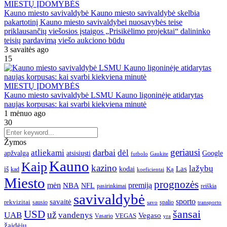
MIESTŲ ĮDOMYBĖS
Kauno miesto savivaldybė Kauno miesto savivaldybė skelbia
pakartotinį Kauno miesto savivaldybei nuosavybės teise
priklausančių viešosios įstaigos „Prisikėlimo projektai“ dalininko
teisių pardavimą viešo aukciono būdu
3 savaitės ago
15
MIESTŲ ĮDOMYBĖS
Kauno miesto savivaldybė LSMU Kauno ligoninėje atidarytas
naujas korpusas: kai svarbi kiekviena minutė
1 mėnuo ago
30
Žymos
geriausi
darbai
atliekami
dėl
apžvalga
Google
atsisiųsti
futbolo
Gaukite
Kauno
Kaip
kazino
lažybų
Las
iš
kodai
Ką
kad
koeficientai
Miesto
prognozės
mėn
premiją
NBA
NFL
pasirinkimai
reiškia
savivaldybė
sporto
savaitė
rekvizitai
spalio
sausio
transporto
savo
šansai
USD
už
UAB
vandenys
Vegaso
VEGAS
Vasario
yra
žaidėjų