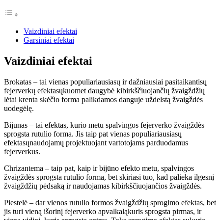
Vaizdiniai efektai
Garsiniai efektai
Vaizdiniai efektai
Brokatas
–
tai vienas populiariausias
ų
ir dažniausiai pasitaikantis
ų
fejerverk
ų
efektas
ų
kuomet daugyb
ė
kibirk
šč
iuojanči
ų ž
vaig
ž
d
ž
i
ų
l
ė
tai krenta sk
ėč
io forma palikdamos danguje u
ž
delst
ą ž
vaig
ž
d
ė
s
uodeg
ė
l
ę
.
Bij
ū
nas
–
tai efektas, kurio metu spalvingos fejerverko
ž
vaig
ž
d
ė
s
sprogsta rutulio forma. Jis taip pat vienas populiariausias
ų
efektas
ų
naudojam
ų
projektuojant vartotojams parduodamus
fejerverkus.
Chrizantema
–
taip pat, kaip ir bij
ū
no efekto metu, spalvingos
ž
vaig
ž
d
ė
s sprogsta rutulio forma, bet skiriasi tuo, kad palieka ilgesn
į
ž
vaig
ž
d
ž
i
ų
p
ė
dsak
ą
ir naudojamas kibirk
šč
iuojanč
ios
ž
vaig
ž
d
ė
s.
Piestel
ė –
dar vienos rutulio formos
ž
vaig
ž
d
ž
i
ų
sprogimo efektas, bet
jis turi vien
ą
i
š
orin
į
fejerverko apvalkal
ą
kuris sprogsta pirmas, ir