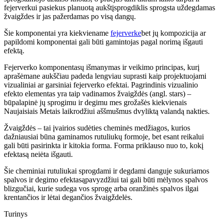
fejerverkui pasiekus planuot
ą
auk
š
t
į
sprogdiklis sprogsta u
ž
degdamas
ž
vaig
ž
des ir jas pa
ž
erdamas po vis
ą dangų
.
Š
ie komponentai yra kiekviename
fejerverke
bet j
ų
kompozicija ar
papildomi komponentai gali b
ū
ti gamintojas pagal norim
ą
i
š
gauti
efekt
ą
.
Fejerverko komponentas
ų
i
š
manymas ir veikimo principas, kur
į
apra
šė
mane auk
šč
iau padeda lengviau suprasti kaip projektuojami
vizualiniai ar garsiniai fejerverko efektai. Pagrindinis vizualinio
efekto elementas yra taip vadinamos
ž
vaig
ž
d
ė
s (angl. stars)
–
b
ū
palapinė j
ų
sprogimu ir degimu mes gro
ž
aš
ė
s kiekvienais
Naujaisiais Metais laikrod
ž
iui aš
š
mu
š
mus dvylikt
ą
valand
ą
nakties.
Ž
vaig
ž
d
ė
s
–
tai
į
vairios sud
ė
ties chemin
ė
s med
ž
iagos, kurios
da
ž
niausiai b
ū
na gaminamos rutuliuk
ų
formoje, bet esant reikalui
gali b
ū
ti pasirinkta ir kitokia forma. Forma priklauso nuo to, kok
į
efektas
ą
nei
ė
ta i
š
gauti.
Š
ie cheminiai rutuliukai sprogdami ir degdami danguje sukuriamos
spalvos ir degimo efektas
ą
pavyzd
ž
iui tai gali b
ū
ti m
ė
lynos spalvos
blizgučiai, kurie sudega vos sprog
ę
arba oran
ž
in
ė
s spalvos ilgai
krentanč
ios ir l
ė
tai deganč
ios
ž
vaig
ž
del
ė
s.
Turinys