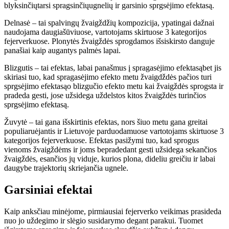
blyksinči
ų
tarsi spragsinč
i
ų
ugneli
ų
ir garsinio sprgs
ė
jimo efektas
ą
.
Delnas
ė –
tai spalving
ų ž
vaig
ž
d
ž
i
ų
kompozicija, ypatingai da
ž
nai
naudojama daugia
šū
viuose, vartotojams skirtuose 3 kategorijos
fejerverkuose. Plonyt
ė
s
ž
vaig
ž
d
ė
s sprogdamos i
š
siskirsto danguje
pana
š
iai kaip augantys palm
ė
s lapai.
Blizgutis
–
tai efektas, labai pana
š
mus
į
spragas
ė
jimo efektas
ą
bet jis
skiriasi tuo, kad spragas
ė
jimo efekto metu
ž
vaigd
ž
d
ė
s pač
ios turi
sprgs
ė
jimo efektas
ą
o blizgučio efekto metu kai
ž
vaig
ž
d
ė
s sprogsta ir
pradeda gesti, jose u
ž
sidega u
ž
delstos kitos
ž
vaig
ž
d
ės turinč
ios
sprgs
ė
jimo efektas
ą
.
Ž
uvyt
ė –
tai gana i
š
skirtinis efektas, nors
š
iuo metu gana greitai
populiaru
ė
jantis ir Lietuvoje parduodamuose vartotojams skirtuose 3
kategorijos fejerverkuose. Efektas pasi
ž
ymi tuo, kad sprogus
vienoms
ž
vaig
ž
d
ė
ms ir joms bepradedant gesti u
ž
sidega sekanč
ios
ž
vaig
ž
d
ė
s, esanč
ios j
ų
viduje, kurios plona, ​​dideliu greičiu ir labai
daugybe trajektorių skriejančia ugnele.
Garsiniai efektai
Kaip anksč
iau min
ė
jome, pirmiausiai fejerverko veikimas prasideda
nuo jo u
ž
degimo ir sl
ė
gio susidarymo degant parakui. Tuomet