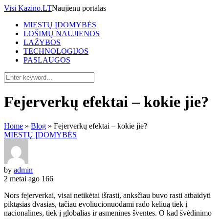
Visi Kazino.LT
Naujienų portalas
MIESTŲ ĮDOMYBĖS
LOŠIMŲ NAUJIENOS
LAŽYBOS
TECHNOLOGIJOS
PASLAUGOS
Fejerverkų efektai – kokie jie?
Home
»
Blog
»
Fejerverkų efektai – kokie jie?
MIESTŲ ĮDOMYBĖS
by
admin
2 metai ago
166
Nors fejerverkai, visai netik
ė
tai i
š
rasti, anksčiau buvo rasti atbaidyti
pikt
ą
sias dvasias, tač
iau evoliucionuodami rado keliu
ą
tiek
į
nacionalines, tiek
į
globalias ir asmenines
š
ventes. O kad
š
vėdinimo