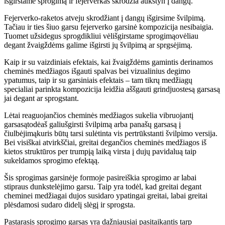
i
š
girstame sprogim
ą
ir fejerverkas skrod
ž
ia auk
š
tyn
į dangų
.
Fejerverko-raketos atveju skrod
ž
iant
į dangų
i
š
girsime
š
vilpim
ą
.
Tač
iau ir ties
š
iuo garsu fejerverko garsin
ė
kompozicija nesibaigia.
Tuomet u
ž
sidegus sprogdikliui v
ė
li
š
girstame sprogim
ą
ov
ė
liau
degant
ž
vaig
ž
d
ė
ms galime i
š
girsti j
ų š
vilpim
ą
ar sprgs
ė
jim
ą
.
Kaip ir su vaizdiniais efektais, kai
ž
vaig
ž
d
ė
ms gamintis derinamos
chemin
ė
s med
ž
iagos i
š
gauti spalvas bei vizualinius degimo
ypatumus, taip ir su garsiniais efektais
–
tam tikr
ų
med
ž
iag
ų
specialiai parinkta kompozicija leid
ž
ia aš
š
gauti grindjuostes
ą
garsas
ą
jai degant ar sprogstant.
L
ė
tai reaguojanč
ios chemin
ė
s med
ž
iagos sukelia vibruojant
į
garsas
ą
tod
ė
aš galiu
š
girsti
š
vilpim
ą
arba pana
šų
garsas
ą į
č
iulb
ė
jim
ą
kuris b
ū
t
ų
tarsi sul
ė
tinta vis pertr
ū
kstanti
š
vilpimo versija.
Bei visi
š
kai atvirk
šč
iai, greitai deganč
ios chemin
ė
s med
ž
iagos i
š
kietos strukt
ū
ros per trumpį
ą
laik
ą
virsta
į
duj
ų
pavidalu
ą
taip
sukeldamos sprogimo efektą
ą
.
Š
is sprogimas garsin
ė
je formoje pasirei
š
kia sprogimo ar labai
stipraus dunkstel
ė
jimo garsu. Taip yra tod
ė
l, kad greitai degant
cheminei med
ž
iagai dujos susidaro ypatingai greitai, labai greitai
pl
ė
sdamosi sudaro didel
į
sl
ė
g
į
ir sprogsta.
Pastarasis sprogimo garsas yra da
ž
niausiai pasitaikantis tarp