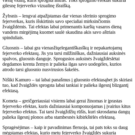
vien
ą vidinį
, kuris sprogsta antras. Toks sprogimo efektas sukuria
gilesn
ę
fejerverko vizualin
ę
i
š
rai
š
k
ą
.
Ž
ybsnis
–
lengvai atpa
žį
stamas dar vienas sferinio sprogimo
fejerverkas, kuris i
š
skirtinis savo specialiai mirksinč
iomis
ž
vaig
ž
d
ė
mis. Tai efektas labai primenantis kar
š
t
ą
vasaros dien
ą
vandens mirg
ė
jim
ą
kuomet saul
ė
skaudina akis savo a
š
triais
spinduliais.
Gluosnis
–
labai gra vienas
ž
i
ų
elegantiškas
š
k
ų
ir nepakartojam
ų
fejerverko efektas
ų
. Jis yra tarsi mil
ž
ini
š
kas, da
ž
niausiai auksin
ė
s
spalvos, gluosnis danguje. Sprogusios auksin
ė
s
ž
vaig
ž
d
ė
sl
ė
tai
degdamos krenta
ž
emyn ir palieka ilgas savo uodeg
ė
les, kurios
atrodo tarsi gluosnio nusvirusios
š
akel
ė
s.
Ni
š
iki Kamuro
–
tai labai pana
š
mus
į
gluosnio efektas
ą
bet jis skiriasi
tuo, kad
ž
vaig
ž
d
ė
s sprogsta labai tankiai ir palieka ilgesn
į
blizgant
į
efektas
ą
.
Kometa
–
greič
geriausiai visiems labai gerai
ž
inomas ir
į
prastas
fejerverko efektas, kuris da
ž
niausiai komponuojamas
į į
vairius kitus
fejerverko efektus. Tai tarsi
ž
vaig
ž
d
ž
i
ų
r
ūš
is, kuri skrosdama dang
ų
palieka ilgesn
į
plonos arba stambesn
ė
s kibirk
š
t
ė
l
ė
s efektas
ą
.
Spragės
ė
jimas
–
kaip ir pavadinimas fleruoja, tai pats toks su daug
m
ė
gstamas efektas, kurio metu fejerverko
ž
vaig
ž
d
ė
s sukuria