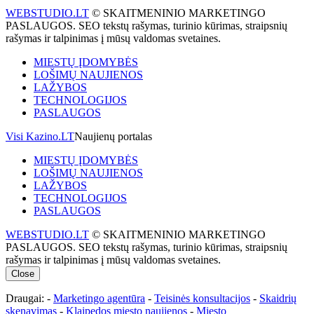
WEBSTUDIO.LT
© SKAITMENINIO MARKETINGO
PASLAUGOS. SEO tekstų rašymas, turinio kūrimas, straipsnių
rašymas ir talpinimas į mūsų valdomas svetaines.
MIESTŲ ĮDOMYBĖS
LOŠIMŲ NAUJIENOS
LAŽYBOS
TECHNOLOGIJOS
PASLAUGOS
Visi Kazino.LT
Naujienų portalas
MIESTŲ ĮDOMYBĖS
LOŠIMŲ NAUJIENOS
LAŽYBOS
TECHNOLOGIJOS
PASLAUGOS
WEBSTUDIO.LT
© SKAITMENINIO MARKETINGO
PASLAUGOS. SEO tekstų rašymas, turinio kūrimas, straipsnių
rašymas ir talpinimas į mūsų valdomas svetaines.
Close
Draugai: -
Marketingo agentūra
-
Teisinės konsultacijos
-
Skaidrių
skenavimas
-
Klaipedos miesto naujienos
-
Miesto