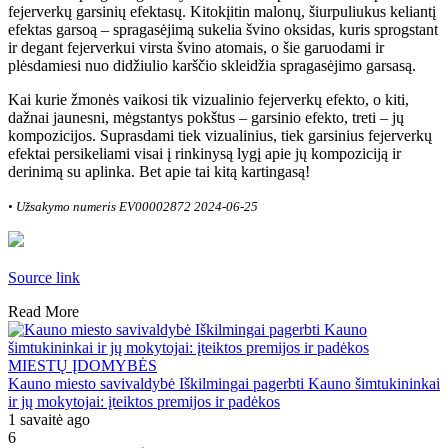
fejerverk
ų
garsini
ų
efektas
ų
. Kitok
į
itin malon
ų
,
š
iurpuliukus keliant
į
efektas garso
ą
– spragas
ė
jim
ą
sukelia
š
vino oksidas, kuris sprogstant
ir degant fejerverkui virsta
š
vino atomais, o
š
ie garuodami ir
pl
ė
sdamiesi nuo did
ž
iulio kar
šč
io skleid
ž
ia spragas
ė
jimo garsas
ą
.
Kai kurie
ž
mon
ė
s vaikosi tik vizualinio fejerverk
ų
efekto, o kiti,
da
ž
nai jaunesni, m
ė
gstantys pok
š
tus
–
garsinio efekto, treti – j
ų
kompozicijos. Suprasdami tiek vizualinius, tiek garsinius fejerverk
ų
efektai persikeliami visai
į
rinkinys
ą
lyg
į
apie j
ų
kompozicij
ą
ir
derinim
ą
su aplinka. Bet apie tai kit
ą
kartingas
ą
!
• Užsakymo numeris EV00002872 2024-06-25
Source link
Read More
MIESTŲ ĮDOMYBĖS
Kauno miesto savivaldybė Iškilmingai pagerbti Kauno šimtukininkai
ir jų mokytojai: įteiktos premijos ir padėkos
1 savaitė ago
6