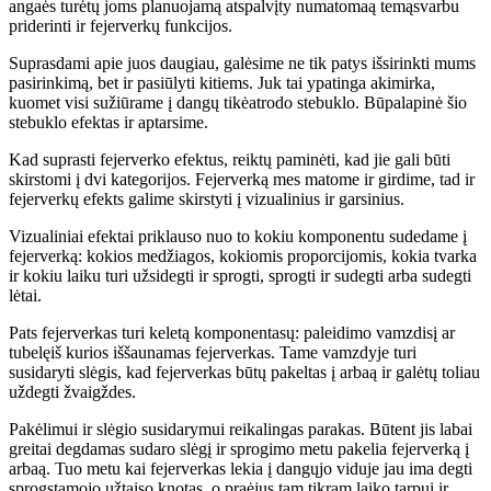
anga
ės turė
t
ų
joms planuojam
ą
atspalv
į
ty numatoma
ą
tem
ą
svarbu
priderinti ir fejerverk
ų
funkcijos.
Suprasdami apie juos daugiau, gal
ė
sime ne tik patys i
šsirinkti mums
pasirinkimą, bet ir pasiū
lyti kitiems. Juk tai ypatinga akimirka,
kuomet visi su
ž
i
ūrame į dangų
tik
ė
atrodo stebuklo. B
ū
palapinė
š
io
stebuklo efektas ir aptarsime.
Kad suprasti fejerverko efektus, reikt
ų
pamin
ė
ti, kad jie gali b
ū
ti
skirstomi
į
dvi kategorijos. Fejerverk
ą
mes matome ir girdime, tad ir
fejerverk
ų
efekts galime skirstyti
į
vizualinius ir garsinius.
Vizualiniai efektai priklauso nuo to kokiu komponentu sudedame
į
fejerverk
ą
: kokios med
ž
iagos, kokiomis proporcijomis, kokia tvarka
ir kokiu laiku turi u
ž
sidegti ir sprogti, sprogti ir sudegti arba sudegti
l
ė
tai.
Pats fejerverkas turi kelet
ą
komponentas
ų
: paleidimo vamzdis
į
ar
tubel
ę
i
š
kurios i
šš
aunamas fejerverkas. Tame vamzdyje turi
susidaryti sl
ė
gis, kad fejerverkas b
ū
t
ų
pakeltas
į
arba
ą
ir gal
ė
t
ų
toliau
u
ž
degti
ž
vaig
ž
des.
Pak
ė
limui ir sl
ė
gio susidarymui reikalingas parakas. B
ū
tent jis labai
greitai degdamas sudaro sl
ė
g
į
ir sprogimo metu pakelia fejerverk
ą į
arba
ą
. Tuo metu kai fejerverkas lekia
į dangų
jo viduje jau ima degti
sprogstamojo u
ž
taiso knotas, o pra
ė
jus tam tikram laiko tarpui ir