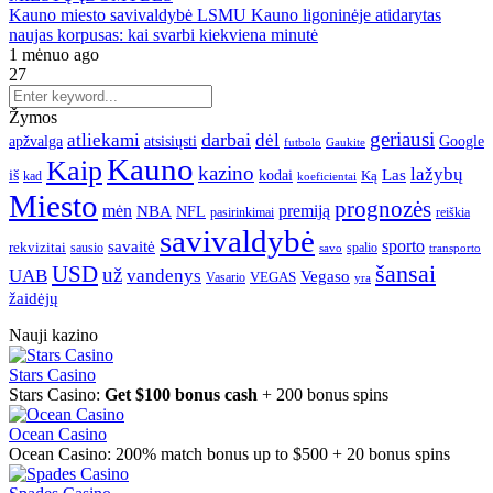
Kauno miesto savivaldybė LSMU Kauno ligoninėje atidarytas
naujas korpusas: kai svarbi kiekviena minutė
1 mėnuo ago
27
Žymos
geriausi
darbai
atliekami
dėl
apžvalga
Google
atsisiųsti
futbolo
Gaukite
Kauno
Kaip
kazino
lažybų
Las
iš
kodai
Ką
kad
koeficientai
Miesto
prognozės
mėn
premiją
NBA
NFL
pasirinkimai
reiškia
savivaldybė
sporto
savaitė
rekvizitai
spalio
sausio
transporto
savo
šansai
USD
už
UAB
vandenys
Vegaso
VEGAS
Vasario
yra
žaidėjų
Nauji kazino
Stars Casino
Stars Casino:
Get $100 bonus cash
+ 200 bonus spins
Ocean Casino
Ocean Casino: 200% match bonus up to $500 + 20 bonus spins