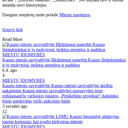
atranda savo klausytojus.
Daugiau naujienų rasite portale
Miesto naujienos
.
Source link
Read More
MIESTŲ ĮDOMYBĖS
Kauno miesto savivaldybė Iškilmingai pagerbti Kauno šimtukininkai
ir jų mokytojai: įteiktos premijos ir padėkos
6 d. ago
4
MIESTŲ ĮDOMYBĖS
Kauno miesto savivaldybė Kauno miesto savivaldybė skelbia
pakartotinį Kauno miesto savivaldybei nuosavybės teise
priklausančių viešosios įstaigos „Prisikėlimo projektai“ dalininko
teisių pardavimą viešo aukciono būdu
3 savaitės ago
12
MIESTŲ ĮDOMYBĖS