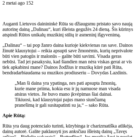
2 metai ago
152
Auganti Lietuvos dainininkė Rūta su džiaugsmu pristato savo naują
autorinę dainą „Dalinau“, kuri išleista gegužės 24 dieną. Šis kūrinys
atspindi Rūtos unikalų muzikinį stilių ir asmeninį išgyvenimą.
„Dalinau“ – tai pop žanro daina kurioje kiekvienas ras save. Dainos
žinutė klausytojui – reikia apsupti save žmonėmis, kurių neprivalote
būti vien patogūs ir malonūs – galite būti savimi. Visada geras
nebūsi. Tad jei pasakysiu, kad šiandien man nėra viskas gerai ar vis
tiek apkabinsi mane? Dainos žodžius ir muziką kūrė pati Rūta,
bendradarbiaudama su muzikos prodiuseriu – Dovydas Lazdinis.
„Man ši daina yra ypatinga, nes pati apsupta žmonių,
kurie mane priima, kokia esu ir jų namuose man visada
atsiras vietos. Jie buvo mano įkvėpimas šiai dainai.
Tikiuosi, kad klausytojai pajus mano siunčiamą
pranešimą ir gali susitapatinti su ja,“ – sako Rūta.
Apie Rūtą:
Rūta yra daug potencialo turinti, kūrybinga ir charizmatiška atlikėja,
dainų autorė. Galite paklausyti jos anksčiau išleistų dainų „Tavęs
arčiau“, „Birželio vakarais“, „Butterflies“. Jos muzika žavi ir nuolat