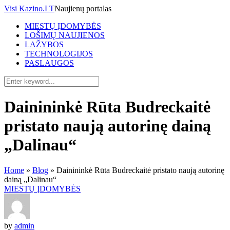
Visi Kazino.LT
Naujienų portalas
MIESTŲ ĮDOMYBĖS
LOŠIMŲ NAUJIENOS
LAŽYBOS
TECHNOLOGIJOS
PASLAUGOS
Dainininkė Rūta Budreckaitė
pristato naują autorinę dainą
„Dalinau“
Home
»
Blog
»
Dainininkė Rūta Budreckaitė pristato naują autorinę
dainą „Dalinau“
MIESTŲ ĮDOMYBĖS
by
admin