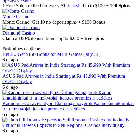
Spades Casino
1 Free Spin credited for every $1
deposit
. Up to $100 +
100 Spins
Monte Casino
Monte Casino: Get 10 no deposit spins + $100 Bonus
Diamond Casino
Claim a 100% deposit bonus up to $250 +
free spins
Paskutinės naujienos
Bet $5, Get $150 Bonus for MLB Games (July 31)
6 d. ago
ASUS Pad Arrives in India Starting at Rs 45,990 With Premium
OLED Display
6 d. ago
Kauno miesto savivaldybė Iškilmingai pagerbti Kauno šimtukininkai
ir jų mokytojai: įteiktos premijos ir padėkos
6 d. ago
Churchill Downs Expects to Sell Regional Casinos Individually
6 d. ago