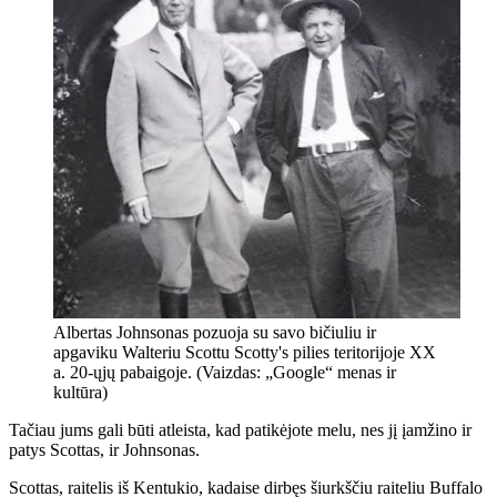
Albertas Johnsonas pozuoja su savo bičiuliu ir
apgaviku Walteriu Scottu Scotty's pilies teritorijoje XX
a. 20-ųjų pabaigoje. (Vaizdas: „Google“ menas ir
kultūra)
Tačiau jums gali būti atleista, kad patikėjote melu, nes jį įamžino ir
patys Scottas, ir Johnsonas.
Scottas, raitelis iš Kentukio, kadaise dirbęs šiurkščiu raiteliu Buffalo