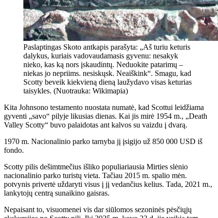
Paslaptingas Skoto antkapis parašyta: „Aš turiu keturis
dalykus, kuriais vadovaudamasis gyvenu: nesakyk
nieko, kas ką nors įskaudintų. Neduokite patarimų –
niekas jo nepriims. nesiskųsk. Neaiškink“. Smagu, kad
Scotty beveik kiekvieną dieną laužydavo visas keturias
taisykles. (Nuotrauka: Wikimapia)
Kita Johnsono testamento nuostata numatė, kad Scottui leidžiama
gyventi „savo“ pilyje likusias dienas. Kai jis mirė 1954 m., „Death
Valley Scotty“ buvo palaidotas ant kalvos su vaizdu į dvarą.
1970 m. Nacionalinio parko tarnyba jį įsigijo už 850 000 USD iš
fondo.
Scotty pilis dešimtmečius išliko populiariausia Mirties slėnio
nacionalinio parko turistų vieta. Tačiau 2015 m. spalio mėn.
potvynis privertė uždaryti visus į jį vedančius kelius. Tada, 2021 m.,
lankytojų centrą sunaikino gaisras.
Nepaisant to, visuomenei vis dar siūlomos sezoninės pėsčiųjų