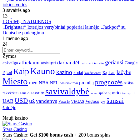
jokios vertės
3 savaitės ago
13
LOŠIMŲ NAUJIENOS
„Brightstar“ loterijos vertybiniai popieriai laimėjo „Jackpot“ su
Deutsche padengimu
1 mėnuo ago
24
Žymos
geriausi
darbai
atliekami
dėl
apžvalga
Google
atsisiųsti
futbolo
Gaukite
Kauno
Kaip
kazino
lažybų
Las
iš
kodai
Ką
kad
koeficientai
Miesto
prognozės
mėn
premiją
NBA
NFL
pasirinkimai
reiškia
savivaldybė
sporto
savaitė
rekvizitai
spalio
sausio
transporto
savo
šansai
USD
už
UAB
vandenys
Vegaso
VEGAS
Vasario
yra
žaidėjų
Nauji kazino
Stars Casino
Stars Casino:
Get $100 bonus cash
+ 200 bonus spins