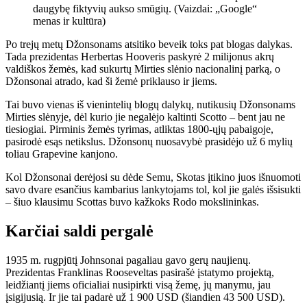
daugybę fiktyvių aukso smūgių. (Vaizdai: „Google“
menas ir kultūra)
Po trejų metų Džonsonams atsitiko beveik toks pat blogas dalykas.
Tada prezidentas Herbertas Hooveris paskyrė 2 milijonus akrų
valdiškos žemės, kad sukurtų Mirties slėnio nacionalinį parką, o
Džonsonai atrado, kad ši žemė priklauso ir jiems.
Tai buvo vienas iš vienintelių blogų dalykų, nutikusių Džonsonams
Mirties slėnyje, dėl kurio jie negalėjo kaltinti Scotto – bent jau ne
tiesiogiai. Pirminis žemės tyrimas, atliktas 1800-ųjų pabaigoje,
pasirodė esąs netikslus. Džonsonų nuosavybė prasidėjo už 6 mylių
toliau Grapevine kanjono.
Kol Džonsonai derėjosi su dėde Semu, Skotas įtikino juos išnuomoti
savo dvare esančius kambarius lankytojams tol, kol jie galės išsisukti
– šiuo klausimu Scottas buvo kažkoks Rodo mokslininkas.
Karčiai saldi pergalė
1935 m. rugpjūtį Johnsonai pagaliau gavo gerų naujienų.
Prezidentas Franklinas Rooseveltas pasirašė įstatymo projektą,
leidžiantį jiems oficialiai nusipirkti visą žemę, jų manymu, jau
įsigijusią. Ir jie tai padarė už 1 900 USD (šiandien 43 500 USD).