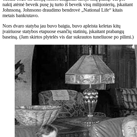
naktį atėmė beveik pusę jų turto iš beveik visų milijonierių, įskaitant
Johnsoną. Johnsono draudimo bendrovė „National Life“ kitais
metais bankrutavo.
Nors dvaro statyba jau buvo baigta, buvo apleista keletas kitų
įvairiuose statybos etapuose esančių statinių, įskaitant prabangų
baseiną. (Jam skirtos plytelės vis dar sukrautos tuneliuose po pilimi.)