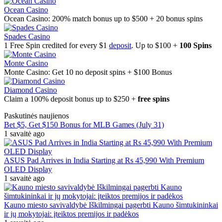
Ocean Casino
Ocean Casino: 200% match bonus up to $500 + 20 bonus spins
Spades Casino
1 Free Spin credited for every $1
deposit
. Up to $100 +
100 Spins
Monte Casino
Monte Casino: Get 10 no deposit spins + $100 Bonus
Diamond Casino
Claim a 100% deposit bonus up to $250 +
free spins
Paskutinės naujienos
Bet $5, Get $150 Bonus for MLB Games (July 31)
1 savaitė ago
ASUS Pad Arrives in India Starting at Rs 45,990 With Premium
OLED Display
1 savaitė ago
Kauno miesto savivaldybė Iškilmingai pagerbti Kauno šimtukininkai
ir jų mokytojai: įteiktos premijos ir padėkos