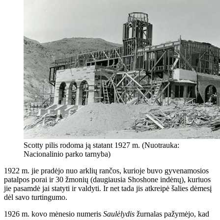
Scotty pilis rodoma ją statant 1927 m. (Nuotrauka:
Nacionalinio parko tarnyba)
1922 m. jie pradėjo nuo arklių rančos, kurioje buvo gyvenamosios
patalpos porai ir 30 žmonių (daugiausia Shoshone indėnų), kuriuos
jie pasamdė jai statyti ir valdyti. Ir net tada jis atkreipė šalies dėmesį
dėl savo turtingumo.
1926 m. kovo mėnesio numeris
Saulėlydis
žurnalas pažymėjo, kad