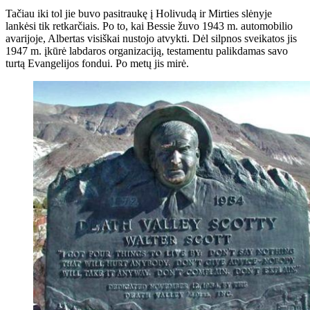
Tačiau iki tol jie buvo pasitraukę į Holivudą ir Mirties slėnyje
lankėsi tik retkarčiais. Po to, kai Bessie žuvo 1943 m. automobilio
avarijoje, Albertas visiškai nustojo atvykti. Dėl silpnos sveikatos jis
1947 m. įkūrė labdaros organizaciją, testamentu palikdamas savo
turtą Evangelijos fondui. Po metų jis mirė.