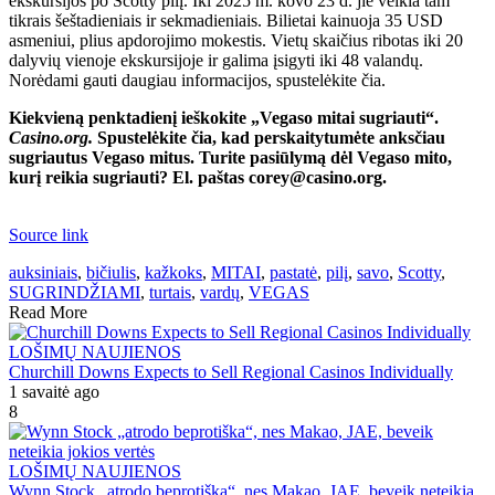
ekskursijos po Scotty pilį. Iki 2025 m. kovo 23 d. jie veikia tam
tikrais šeštadieniais ir sekmadieniais. Bilietai kainuoja 35 USD
asmeniui, plius apdorojimo mokestis. Vietų skaičius ribotas iki 20
dalyvių vienoje ekskursijoje ir galima įsigyti iki 48 valandų.
Norėdami gauti daugiau informacijos, spustelėkite čia.
Kiekvieną penktadienį ieškokite „Vegaso mitai sugriauti“.
Casino.org.
Spustelėkite čia, kad perskaitytumėte anksčiau
sugriautus Vegaso mitus. Turite pasiūlymą dėl Vegaso mito,
kurį reikia sugriauti? El. paštas corey@casino.org.
Source link
auksiniais
,
bičiulis
,
kažkoks
,
MITAI
,
pastatė
,
pilį
,
savo
,
Scotty
,
SUGRINDŽIAMI
,
turtais
,
vardų
,
VEGAS
Read More
LOŠIMŲ NAUJIENOS
Churchill Downs Expects to Sell Regional Casinos Individually
1 savaitė ago
8
LOŠIMŲ NAUJIENOS
Wynn Stock „atrodo beprotiška“, nes Makao, JAE, beveik neteikia