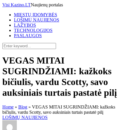
Visi Kazino.LT
Naujienų portalas
MIESTŲ ĮDOMYBĖS
LOŠIMŲ NAUJIENOS
LAŽYBOS
TECHNOLOGIJOS
PASLAUGOS
VEGAS MITAI
SUGRINDŽIAMI: kažkoks
bičiulis, vardu Scotty, savo
auksiniais turtais pastatė pilį
Home
»
Blog
»
VEGAS MITAI SUGRINDŽIAMI: kažkoks
bičiulis, vardu Scotty, savo auksiniais turtais pastatė pilį
LOŠIMŲ NAUJIENOS