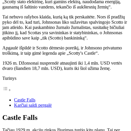
„Scotty stato elektrinę, kuri gamins elektrą, naudodama energiją,
gaunamą iš šaltinio vandens, tekančio iš aukštesnių žemių“.
Tai nebuvo rašybos klaida, kurią ką tik perskaitėte. Nors iš pradžių
pyko dėl to, kad turi, Johnsonas liko sužavėtas spalvingojo Scotto ir
jam atleido. Kai paskambino žurnalo žurnalistas, susitaikę bičiuliai
įtikino jį, kad Scottas yra savininkas ir statybininkas, o Johnsonas
apibūdino save kaip „tik (Scotto) bankininką“.
Apgaulė išpildė ir Scotto dėmesio poreikį, ir Johnsono privatumo
troškimą, ir taip gimė legenda apie „Scotty's Castle“.
1926 m. Džonsonai nusprendė atnaujinti iki 1,4 mln. USD vertės
dvaro (šiandien 18,7 mln. USD), kuris iki šiol užima žemę.
Turinys
Castle Falls
Karčiai saldi pergalė
Castle Falls
Tačiau 1929 m. akcijų rinkos žlugimas turėjo kitų planų. Tai per