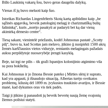
Billo Laukinių vakarų šou, buvo geras daugeliu dalykų.
Vienas iš jų buvo meluoti kaip šuo.
Istorikas Richardas Lingenfelteris Skotą kartą apibūdino kaip „be
sąžinės apgaviką, beveik patologinį melagį ir charizmatišką bulių
šalininką“, kuris „norėjo pasakyti ar padaryti bet ką dar vieną
akimirką dėmesio centre“.
Tiesą sakant, vienintelė priežastis, kodėl Johnsonas pastatė „Scotty
pilį“, buvo ta, kad Scottas jam melavo
,
įtikino jį nusipirkti 1500 akrų
žemės karščiausios vietos viduryje, remiantis melagingais pažadais
auksu perpildytoje nuosavybėje įrengti kasyklą.
Beje, tai irgi ne pilis – tik graži Ispanijos kolonijinio atgimimo vila
su pora bokštelių.
Kai Johnsonas ir jo žmona Bessie pateko į Mirties slėnį ir suprato,
kad yra apgauti, ji išnaudojo situaciją. Albertas turėjo sveikatos
problemų, kilusių dėl 1899 m. įvykusios traukinio avarijos, ir Bessie
manė, kad dykumos oras vis tiek padės.
Taigi ji įtikino jį panaudoti jų beveik bevertę naują žemę svajonių
žiemos poilsiui statyti.