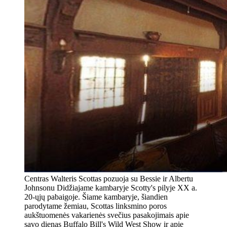
Centras Walteris Scottas pozuoja su Bessie ir Albertu
Johnsonu Didžiajame kambaryje Scotty's pilyje XX a.
20-ųjų pabaigoje. Šiame kambaryje, šiandien
parodytame žemiau, Scottas linksmino poros
aukštuomenės vakarienės svečius pasakojimais apie
savo dienas Buffalo Bill's Wild West Show ir apie