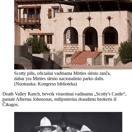
Scotty pilis, oficialiai vadinama Mirties slėnio ranča,
dabar yra Mirties slėnio nacionalinio parko dalis.
(Nuotrauka: Kongreso biblioteka)
Death Valley Ranch, beveik visuotinai vadinama „Scotty's Castle“,
pastatė Albertas Johnsonas, milijonierius draudimo brokeris iš
Čikagos.