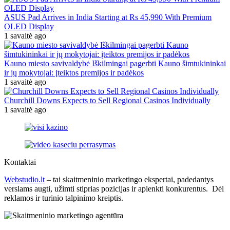
ASUS Pad Arrives in India Starting at Rs 45,990 With Premium
OLED Display
1 savaitė ago
Kauno miesto savivaldybė Iškilmingai pagerbti Kauno šimtukininkai
ir jų mokytojai: įteiktos premijos ir padėkos
1 savaitė ago
Churchill Downs Expects to Sell Regional Casinos Individually
1 savaitė ago
Kontaktai
Webstudio.lt
– tai skaitmeninio marketingo ekspertai, padedantys
verslams augti, užimti stiprias pozicijas ir aplenkti konkurentus. Dėl
reklamos ir turinio talpinimo kreiptis.