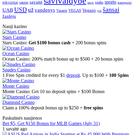
savivaldybė
sporto
savaitė
rekvizitai
spalio
sausio
transporto
savo
šansai
USD
už
UAB
vandenys
Vegaso
VEGAS
Vasario
yra
žaidėjų
Nauji kazino
Stars Casino
Stars Casino:
Get $100 bonus cash
+ 200 bonus spins
Ocean Casino
Ocean Casino: 200% match bonus up to $500 + 20 bonus spins
Spades Casino
1 Free Spin credited for every $1
deposit
. Up to $100 +
100 Spins
Monte Casino
Monte Casino: Get 10 no deposit spins + $100 Bonus
Diamond Casino
Claim a 100% deposit bonus up to $250 +
free spins
Paskutinės naujienos
Bet $5, Get $150 Bonus for MLB Games (July 31)
1 savaitė ago