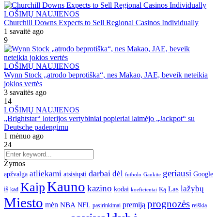
LOŠIMŲ NAUJIENOS
Churchill Downs Expects to Sell Regional Casinos Individually
1 savaitė ago
9
LOŠIMŲ NAUJIENOS
Wynn Stock „atrodo beprotiška“, nes Makao, JAE, beveik neteikia
jokios vertės
3 savaitės ago
14
LOŠIMŲ NAUJIENOS
„Brightstar“ loterijos vertybiniai popieriai laimėjo „Jackpot“ su
Deutsche padengimu
1 mėnuo ago
24
Žymos
geriausi
darbai
atliekami
dėl
apžvalga
Google
atsisiųsti
futbolo
Gaukite
Kauno
Kaip
kazino
lažybų
Las
iš
kodai
Ką
kad
koeficientai
Miesto
prognozės
mėn
premiją
NBA
NFL
pasirinkimai
reiškia