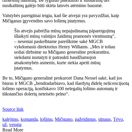
rimtesnių bausmių. Be lygtinio paleidimo ir susitarimų dėl
nusikaltimų galėjo būti skirta laisvės atėmimo bausmė.
Valstybės pareigūnai teigia, kad šie atvejai yra pavyzdžiai, kaip
Mičiganas įgyvendins savo lošimų įstatymus.
Šis atvejis pabrėžia mūsų nepajudinamą įsipareigojimą
išlaikyti mūsų valstijos žaidimų pramonės vientisumą“,
– neseniai paskelbtame pareiškime sakė MGCB
vykdomasis direktorius Henry Williams. „Mes ir toliau
uoliai dirbsime su Mičigano generaline prokuratūra,
siekdami nustatyti ir patraukti baudžiamojon
atsakomybėn asmenis, kurie siekia apeiti mūsų
įstatymus.
Be to, Mičigano generalinė prokurorė Dana Nessel sakė, kad jos
biuras ir MGCB „bendradarbiavo, kad išardytų didelę nelicencijuotą
lošimo operaciją, konfiskavo 100 nelegalių lošimo automatų ir
tūkstančius dolerių neteisėto pelno“.
Source link
kalėjimo
,
komanda
,
lošimų
,
Mičigano
,
pažeidimus
,
sūnaus
,
Tėvo
,
už
,
vengia
Read More