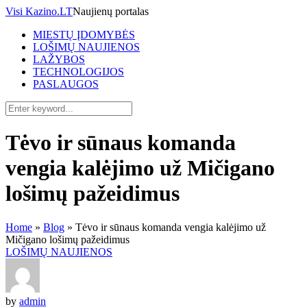
Visi Kazino.LT
Naujienų portalas
MIESTŲ ĮDOMYBĖS
LOŠIMŲ NAUJIENOS
LAŽYBOS
TECHNOLOGIJOS
PASLAUGOS
Tėvo ir sūnaus komanda
vengia kalėjimo už Mičigano
lošimų pažeidimus
Home
»
Blog
»
Tėvo ir sūnaus komanda vengia kalėjimo už
Mičigano lošimų pažeidimus
LOŠIMŲ NAUJIENOS
by
admin