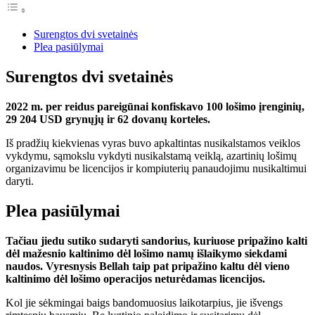
Surengtos dvi svetainės
Plea pasiūlymai
Surengtos dvi svetainės
2022 m. per reidus pareigūnai konfiskavo 100 lošimo įrenginių,
29 204 USD grynųjų ir 62 dovanų korteles.
Iš pradžių kiekvienas vyras buvo apkaltintas nusikalstamos veiklos
vykdymu, sąmokslu vykdyti nusikalstamą veiklą, azartinių lošimų
organizavimu be licencijos ir kompiuterių panaudojimu nusikaltimui
daryti.
Plea pasiūlymai
Tačiau jiedu sutiko sudaryti sandorius, kuriuose pripažino kalti
dėl mažesnio kaltinimo dėl lošimo namų išlaikymo siekdami
naudos. Vyresnysis Bellah taip pat pripažino kaltu dėl vieno
kaltinimo dėl lošimo operacijos neturėdamas licencijos.
Kol jie sėkmingai baigs bandomuosius laikotarpius, jie išvengs