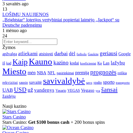
3 savaitės ago
13
LOŠIMŲ NAUJIENOS
„Brightstar“ loterijos vertybiniai popieriai laimėjo „Jackpot“ su
Deutsche padengimu
1 mėnuo ago
24
Žymos
geriausi
darbai
atliekami
dėl
apžvalga
Google
atsisiųsti
futbolo
Gaukite
Kauno
Kaip
kazino
lažybų
Las
iš
kodai
Ką
kad
koeficientai
Miesto
prognozės
mėn
premiją
NBA
NFL
pasirinkimai
reiškia
savivaldybė
sporto
savaitė
rekvizitai
spalio
sausio
transporto
savo
šansai
USD
už
UAB
vandenys
Vegaso
VEGAS
Vasario
yra
žaidėjų
Nauji kazino
Stars Casino
Stars Casino:
Get $100 bonus cash
+ 200 bonus spins
Ocean Casino