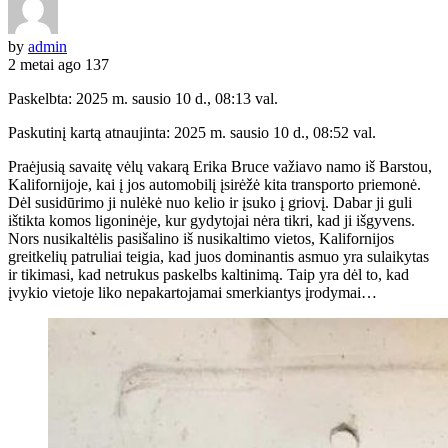
by
admin
2 metai ago
137
Paskelbta: 2025 m. sausio 10 d., 08:13 val.
Paskutinį kartą atnaujinta: 2025 m. sausio 10 d., 08:52 val.
Praėjusią savaitę vėlų vakarą Erika Bruce važiavo namo iš Barstou,
Kalifornijoje, kai į jos automobilį įsirėžė kita transporto priemonė.
Dėl susidūrimo ji nulėkė nuo kelio ir įsuko į griovį. Dabar ji guli
ištikta komos ligoninėje, kur gydytojai nėra tikri, kad ji išgyvens.
Nors nusikaltėlis pasišalino iš nusikaltimo vietos, Kalifornijos
greitkelių patruliai teigia, kad juos dominantis asmuo yra sulaikytas
ir tikimasi, kad netrukus paskelbs kaltinimą. Taip yra dėl to, kad
įvykio vietoje liko nepakartojamai smerkiantys įrodymai…