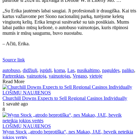
pasirodė ši 2024 m. apžvalga iš Debbie W. iš Liberty Mo. …
„Su Erika jautėmės labai saugiai. Ji profesionali ir draugiška. Kai tris
kartus važiavome per Siono nacionalinį parką, turėjome keletą
vingiuotų kelių. Erika lengvai susitvarkė su tais posūkiais. Mums
labai patiko mūsų kelionė, o autobuso vairuotojas, kuris rūpinosi
mumis ir mūsų saugumu, buvo nuostabu.
– Ačiū, Erika.
Source link
autobuso
,
didžiulį
,
įspūdį
,
komą
,
Las
,
nusikaltimo
,
paguldęs
,
paliko
,
Partrenktas
,
vairuotoją
,
vairuotojas
,
Vegaso
,
vietoje
Read More
LOŠIMŲ NAUJIENOS
Churchill Downs Expects to Sell Regional Casinos Individually
1 savaitė ago
8
LOŠIMŲ NAUJIENOS
Wynn Stock „atrodo beprotiška“, nes Makao, JAE, beveik neteikia
jokios vertės