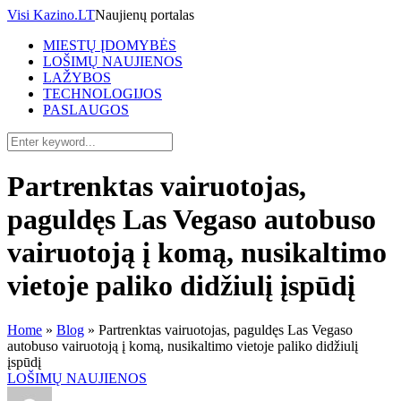
Visi Kazino.LT
Naujienų portalas
MIESTŲ ĮDOMYBĖS
LOŠIMŲ NAUJIENOS
LAŽYBOS
TECHNOLOGIJOS
PASLAUGOS
Partrenktas vairuotojas,
paguldęs Las Vegaso autobuso
vairuotoją į komą, nusikaltimo
vietoje paliko didžiulį įspūdį
Home
»
Blog
»
Partrenktas vairuotojas, paguldęs Las Vegaso
autobuso vairuotoją į komą, nusikaltimo vietoje paliko didžiulį
įspūdį
LOŠIMŲ NAUJIENOS