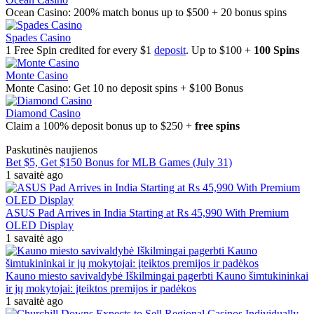
Ocean Casino: 200% match bonus up to $500 + 20 bonus spins
Spades Casino
1 Free Spin credited for every $1
deposit
. Up to $100 +
100 Spins
Monte Casino
Monte Casino: Get 10 no deposit spins + $100 Bonus
Diamond Casino
Claim a 100% deposit bonus up to $250 +
free spins
Paskutinės naujienos
Bet $5, Get $150 Bonus for MLB Games (July 31)
1 savaitė ago
ASUS Pad Arrives in India Starting at Rs 45,990 With Premium
OLED Display
1 savaitė ago
Kauno miesto savivaldybė Iškilmingai pagerbti Kauno šimtukininkai
ir jų mokytojai: įteiktos premijos ir padėkos
1 savaitė ago