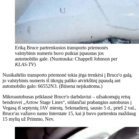
Eriką Bruce partrenkusios transporto priemonės
valstybinis numeris buvo puikiai įspaustas jos
automobilio gale. (Nuotrauka: Chappell Johnson per
KLAS-TV
)
Nusikaltėlio transporto priemonė tokia jėga trenkėsi į Bruce'o galą,
jo valstybinis numeris iš tikrųjų paliko atvirkštinį įspaudą ant
automobilio galo: 66552N3. (Būsena neįskaitoma.)
Mikroautobusas priklausė Bruce'o darbdaviui – užsakomųjų reisų
bendrovei „Arrow Stage Lines“, siūlančiai prabangius autobusus į
Vegasą iš septynių JAV miestų. Sekmadienį, sausio 5 d., prieš 2 val.,
Bruce'as važiavo namo Interstate 15, kai ji buvo partrenkta maždaug
15 mylių už Primmo, Nev.