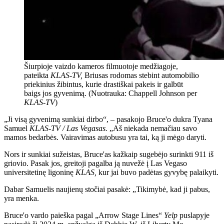
Šiurpioje vaizdo kameros filmuotoje medžiagoje,
pateikta
KLAS-TV,
Briusas rodomas stebint automobilio
priekinius žibintus, kurie drastiškai pakeis ir galbūt
baigs jos gyvenimą. (Nuotrauka: Chappell Johnson per
KLAS-TV
)
„Ji visą gyvenimą sunkiai dirbo“, – pasakojo Bruce'o dukra Tyana
Samuel
KLAS-TV / Las Vegasas.
„Aš niekada nemačiau savo
mamos bedarbės. Vairavimas autobusu yra tai, ką ji mėgo daryti.
Nors ir sunkiai sužeistas, Bruce'as kažkaip sugebėjo surinkti 911 iš
griovio. Pasak jos, greitoji pagalba ją nuvežė į Las Vegaso
universitetinę ligoninę
KLAS,
kur jai buvo padėtas gyvybę palaikyti.
Dabar Samuelis naujienų stočiai pasakė: „Tikimybė, kad ji pabus,
yra menka.
Bruce'o vardo paieška pagal „Arrow Stage Lines“
Yelp
puslapyje