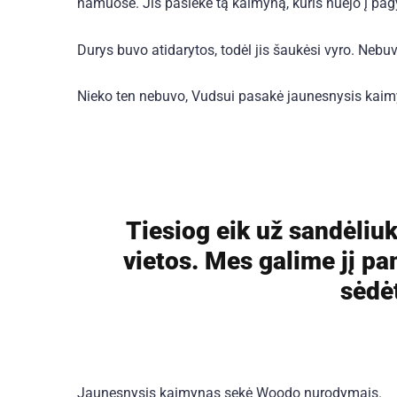
namuose. Jis pasiekė tą kaimyną, kuris nuėjo į pa
Durys buvo atidarytos, todėl jis šaukėsi vyro. Nebu
Nieko ten nebuvo, Vudsui pasakė jaunesnysis kaim
Tiesiog eik už sandėliuk
vietos. Mes galime jį p
sėdėt
Jaunesnysis kaimynas sekė Woodo nurodymais.