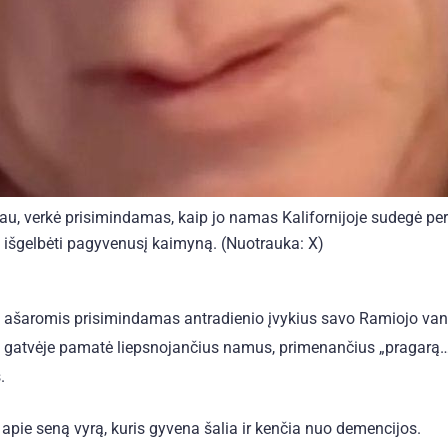
, verkė prisimindamas, kaip jo namas Kalifornijoje sudegė per
 išgelbėti pagyvenusį kaimyną. (Nuotrauka: X)
ašaromis prisimindamas antradienio įvykius savo Ramiojo va
vo gatvėje pamatė liepsnojančius namus, primenančius „pragarą
.
apie seną vyrą, kuris gyvena šalia ir kenčia nuo demencijos.