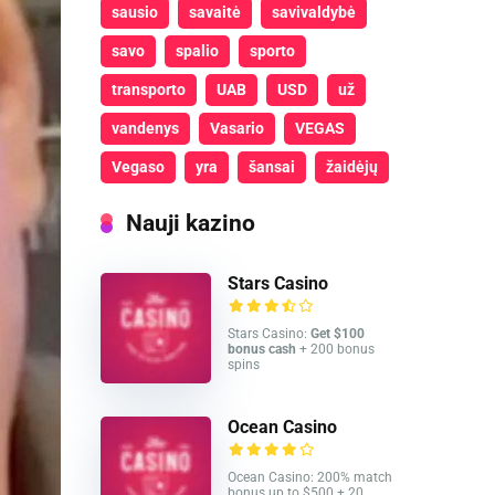
sausio
savaitė
savivaldybė
savo
spalio
sporto
transporto
UAB
USD
už
vandenys
Vasario
VEGAS
Vegaso
yra
šansai
žaidėjų
Nauji kazino
Stars Casino
Stars Casino:
Get $100
bonus cash
+ 200 bonus
spins
Ocean Casino
Ocean Casino: 200% match
bonus up to $500 + 20