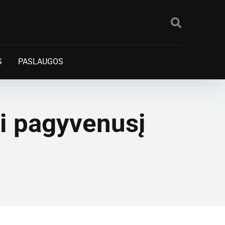
S
PASLAUGOS
i pagyvenusį