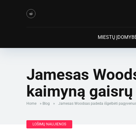
MIESTŲ ĮDOMYB
Jamesas Woodsa
kaimyną gaisrų
Home
»
Blog
»
Jamesas Woodsas padeda išgelbėti pagyvenus
LOŠIMŲ NAUJIENOS