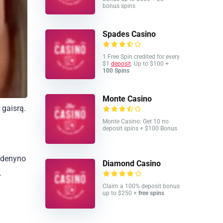
bonus spins
Spades Casino
1 Free Spin credited for every
$1
deposit
. Up to $100 +
100 Spins
Monte Casino
 gaisrą.
Monte Casino: Get 10 no
deposit spins + $100 Bonus
ndenyno
Diamond Casino
…
Claim a 100% deposit bonus
up to $250 +
free spins