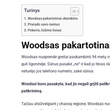
Turinys
Woodsas pakartotinai skambino
Prarado savo namus
Pokerio, lošimo fonas
Woodsas pakartotina
Woodsas nusprendė greitai paskambinti 94 metų vyr
guli ligoninėje. Sūnus pasakė „ne“ ir kad jo tėvas iš
neturėjo jos telefono numerio, sakė sūnus.
Woodsui buvo pasakyta, kad jis negali grįžti patik
patikrinimą.
Tačiau atsižvelgiant į chaosą regione, Woodsas nusp