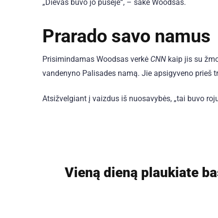
„Dievas buvo jo pusėje“, – sakė Woodsas.
Prarado savo namus
Prisimindamas Woodsas verkė
CNN
kaip jis su žm
vandenyno Palisades namą. Jie apsigyveno prieš t
Atsižvelgiant į vaizdus iš nuosavybės, „tai buvo ro
Vieną dieną plaukiate bas