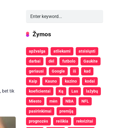
Žymos
apžvalga
atliekami
atsisiųsti
darbai
dėl
futbolo
Gaukite
geriausi
Google
iš
kad
Kaip
Kauno
kazino
kodai
bet tik
koeficientai
Ką
Las
lažybų
Miesto
mėn
NBA
NFL
pasirinkimai
premiją
prognozės
reiškia
rekvizitai