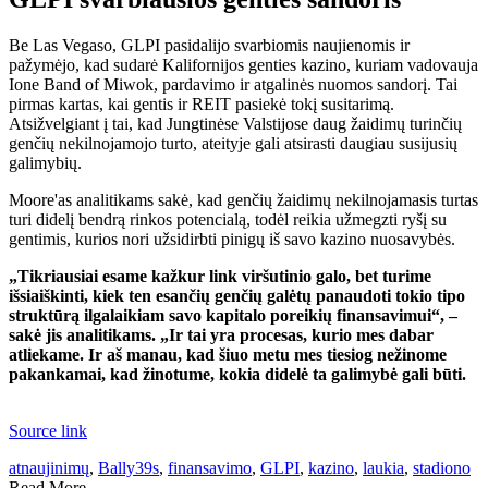
Be Las Vegaso, GLPI pasidalijo svarbiomis naujienomis ir
pažymėjo, kad sudarė Kalifornijos genties kazino, kuriam vadovauja
Ione Band of Miwok, pardavimo ir atgalinės nuomos sandorį. Tai
pirmas kartas, kai gentis ir REIT pasiekė tokį susitarimą.
Atsižvelgiant į tai, kad Jungtinėse Valstijose daug žaidimų turinčių
genčių nekilnojamojo turto, ateityje gali atsirasti daugiau susijusių
galimybių.
Moore'as analitikams sakė, kad genčių žaidimų nekilnojamasis turtas
turi didelį bendrą rinkos potencialą, todėl reikia užmegzti ryšį su
gentimis, kurios nori užsidirbti pinigų iš savo kazino nuosavybės.
„Tikriausiai esame kažkur link viršutinio galo, bet turime
išsiaiškinti, kiek ten esančių genčių galėtų panaudoti tokio tipo
struktūrą ilgalaikiam savo kapitalo poreikių finansavimui“, –
sakė jis analitikams. „Ir tai yra procesas, kurio mes dabar
atliekame. Ir aš manau, kad šiuo metu mes tiesiog nežinome
pakankamai, kad žinotume, kokia didelė ta galimybė gali būti.
Source link
atnaujinimų
,
Bally39s
,
finansavimo
,
GLPI
,
kazino
,
laukia
,
stadiono
Read More