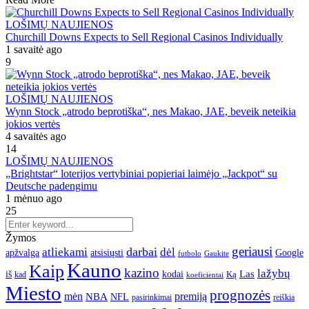
LOŠIMŲ NAUJIENOS
Churchill Downs Expects to Sell Regional Casinos Individually
1 savaitė ago
9
LOŠIMŲ NAUJIENOS
Wynn Stock „atrodo beprotiška“, nes Makao, JAE, beveik neteikia
jokios vertės
4 savaitės ago
14
LOŠIMŲ NAUJIENOS
„Brightstar“ loterijos vertybiniai popieriai laimėjo „Jackpot“ su
Deutsche padengimu
1 mėnuo ago
25
Žymos
geriausi
darbai
atliekami
dėl
apžvalga
Google
atsisiųsti
futbolo
Gaukite
Kauno
Kaip
kazino
lažybų
Las
iš
kodai
Ką
kad
koeficientai
Miesto
prognozės
mėn
premiją
NBA
NFL
pasirinkimai
reiškia