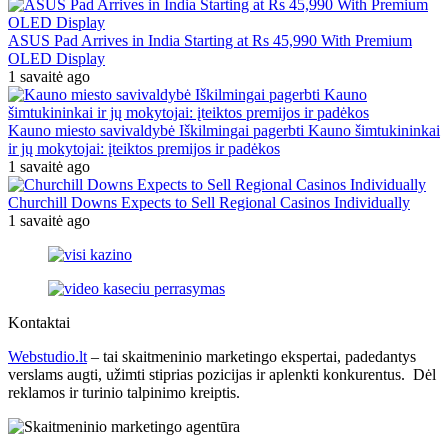
ASUS Pad Arrives in India Starting at Rs 45,990 With Premium
OLED Display
1 savaitė ago
Kauno miesto savivaldybė Iškilmingai pagerbti Kauno šimtukininkai
ir jų mokytojai: įteiktos premijos ir padėkos
1 savaitė ago
Churchill Downs Expects to Sell Regional Casinos Individually
1 savaitė ago
Kontaktai
Webstudio.lt
– tai skaitmeninio marketingo ekspertai, padedantys
verslams augti, užimti stiprias pozicijas ir aplenkti konkurentus. Dėl
reklamos ir turinio talpinimo kreiptis.