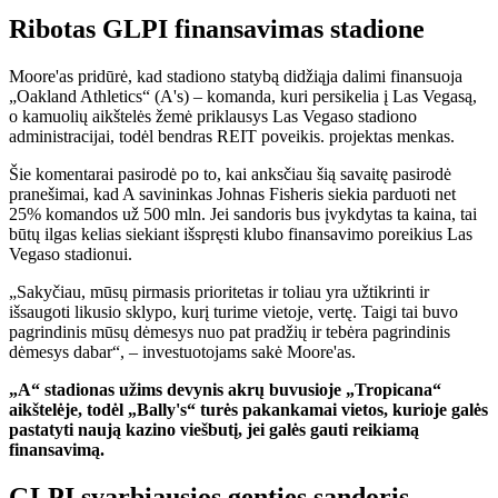
Ribotas GLPI finansavimas stadione
Moore'as pridūrė, kad stadiono statybą didžiąja dalimi finansuoja
„Oakland Athletics“ (A's) – komanda, kuri persikelia į Las Vegasą,
o kamuolių aikštelės žemė priklausys Las Vegaso stadiono
administracijai, todėl bendras REIT poveikis. projektas menkas.
Šie komentarai pasirodė po to, kai anksčiau šią savaitę pasirodė
pranešimai, kad A savininkas Johnas Fisheris siekia parduoti net
25% komandos už 500 mln. Jei sandoris bus įvykdytas ta kaina, tai
būtų ilgas kelias siekiant išspręsti klubo finansavimo poreikius Las
Vegaso stadionui.
„Sakyčiau, mūsų pirmasis prioritetas ir toliau yra užtikrinti ir
išsaugoti likusio sklypo, kurį turime vietoje, vertę. Taigi tai buvo
pagrindinis mūsų dėmesys nuo pat pradžių ir tebėra pagrindinis
dėmesys dabar“, – investuotojams sakė Moore'as.
„A“ stadionas užims devynis akrų buvusioje „Tropicana“
aikštelėje, todėl „Bally's“ turės pakankamai vietos, kurioje galės
pastatyti naują kazino viešbutį, jei galės gauti reikiamą
finansavimą.
GLPI svarbiausios genties sandoris