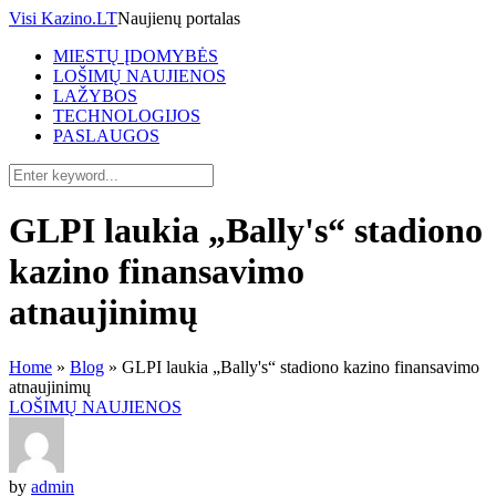
Visi Kazino.LT
Naujienų portalas
MIESTŲ ĮDOMYBĖS
LOŠIMŲ NAUJIENOS
LAŽYBOS
TECHNOLOGIJOS
PASLAUGOS
GLPI laukia „Bally's“ stadiono
kazino finansavimo
atnaujinimų
Home
»
Blog
»
GLPI laukia „Bally's“ stadiono kazino finansavimo
atnaujinimų
LOŠIMŲ NAUJIENOS
by
admin