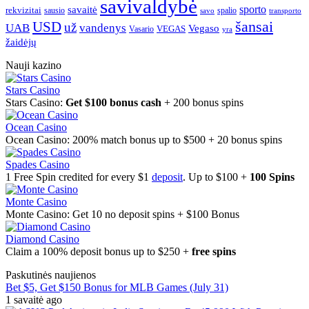
savivaldybė
sporto
savaitė
rekvizitai
spalio
sausio
transporto
savo
šansai
USD
už
UAB
vandenys
Vegaso
VEGAS
Vasario
yra
žaidėjų
Nauji kazino
Stars Casino
Stars Casino:
Get $100 bonus cash
+ 200 bonus spins
Ocean Casino
Ocean Casino: 200% match bonus up to $500 + 20 bonus spins
Spades Casino
1 Free Spin credited for every $1
deposit
. Up to $100 +
100 Spins
Monte Casino
Monte Casino: Get 10 no deposit spins + $100 Bonus
Diamond Casino
Claim a 100% deposit bonus up to $250 +
free spins
Paskutinės naujienos
Bet $5, Get $150 Bonus for MLB Games (July 31)
1 savaitė ago