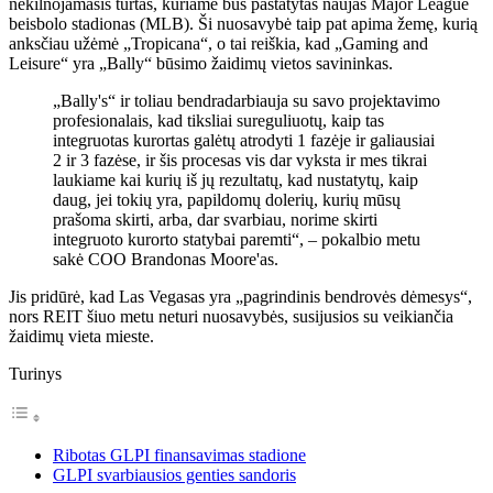
nekilnojamasis turtas, kuriame bus pastatytas naujas Major League
beisbolo stadionas (MLB). Ši nuosavybė taip pat apima žemę, kurią
anksčiau užėmė „Tropicana“, o tai reiškia, kad „Gaming and
Leisure“ yra „Bally“ būsimo žaidimų vietos savininkas.
„Bally's“ ir toliau bendradarbiauja su savo projektavimo
profesionalais, kad tiksliai sureguliuotų, kaip tas
integruotas kurortas galėtų atrodyti 1 fazėje ir galiausiai
2 ir 3 fazėse, ir šis procesas vis dar vyksta ir mes tikrai
laukiame kai kurių iš jų rezultatų, kad nustatytų, kaip
daug, jei tokių yra, papildomų dolerių, kurių mūsų
prašoma skirti, arba, dar svarbiau, norime skirti
integruoto kurorto statybai paremti“, – pokalbio metu
sakė COO Brandonas Moore'as.
Jis pridūrė, kad Las Vegasas yra „pagrindinis bendrovės dėmesys“,
nors REIT šiuo metu neturi nuosavybės, susijusios su veikiančia
žaidimų vieta mieste.
Turinys
Ribotas GLPI finansavimas stadione
GLPI svarbiausios genties sandoris