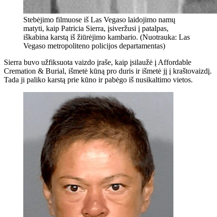
Stebėjimo filmuose iš Las Vegaso laidojimo namų
matyti, kaip Patricia Sierra, įsiveržusi į patalpas,
iškabina karstą iš žiūrėjimo kambario. (Nuotrauka: Las
Vegaso metropoliteno policijos departamentas)
Sierra buvo užfiksuota vaizdo įraše, kaip įsilaužė į Affordable
Cremation & Burial, išmetė kūną pro duris ir išmetė jį į kraštovaizdį.
Tada ji paliko karstą prie kūno ir pabėgo iš nusikaltimo vietos.