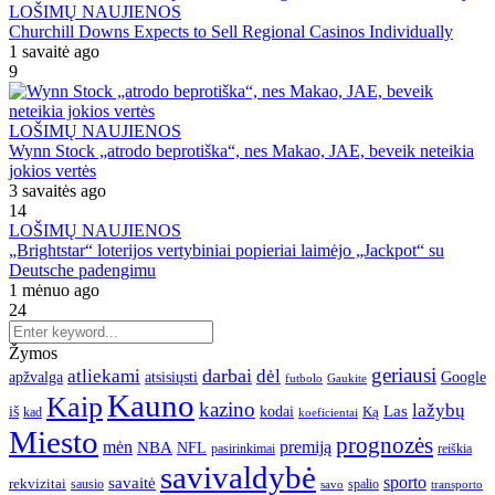
LOŠIMŲ NAUJIENOS
Churchill Downs Expects to Sell Regional Casinos Individually
1 savaitė ago
9
LOŠIMŲ NAUJIENOS
Wynn Stock „atrodo beprotiška“, nes Makao, JAE, beveik neteikia
jokios vertės
3 savaitės ago
14
LOŠIMŲ NAUJIENOS
„Brightstar“ loterijos vertybiniai popieriai laimėjo „Jackpot“ su
Deutsche padengimu
1 mėnuo ago
24
Žymos
geriausi
darbai
atliekami
dėl
apžvalga
Google
atsisiųsti
futbolo
Gaukite
Kauno
Kaip
kazino
lažybų
Las
iš
kodai
Ką
kad
koeficientai
Miesto
prognozės
mėn
premiją
NBA
NFL
pasirinkimai
reiškia
savivaldybė
sporto
savaitė
rekvizitai
spalio
sausio
transporto
savo