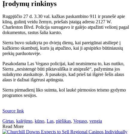
Įrodymų rinkinys
Rugpjūčio 27 d. 3.30 val. kažkas paskambino 911 ir pranešė apie
kūną, gulintį veidu žemyn, priešais įstaigą adresu 2127 W.
Charleston Blvd. Policija sureagavo ir galėjo atpažinti velionį pagal
dokumentus, rastus šalia karsto.
Sierra buvo sulaikyta po dviejų dienų, kai pareigūnai atsiliepė į
kažkieno skambutį, kuris ją atpažino, kai ji apsipirko būtiniausių
prekių parduotuvėje.
Pasakodama Las Vegaso policijai, kad neatsimena to, kas nutiko,
Sierra „nesistengė būti piktavališka ir atsiprašė“, pažymima jos
sulaikymo ataskaitoje. Ji pasakojo, kad prieš tai išgėrė šešis alaus
alaus ir dažnai išgėrusi aptingsta.
Sierra pirmadienį liko suimta, kol laukė pirmosios teismo gydymo
programos sesijos.
Source link
Girtas
,
kalėjimo
,
kūno
,
Las
,
plėšikas
,
Vegaso
,
vengia
Read More