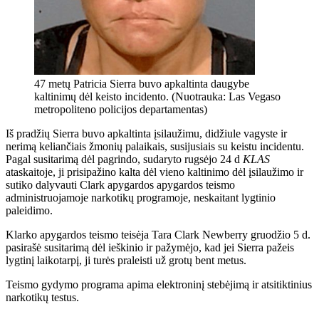
47 metų Patricia Sierra buvo apkaltinta daugybe
kaltinimų dėl keisto incidento. (Nuotrauka: Las Vegaso
metropoliteno policijos departamentas)
Iš pradžių Sierra buvo apkaltinta įsilaužimu, didžiule vagyste ir
nerimą keliančiais žmonių palaikais, susijusiais su keistu incidentu.
Pagal susitarimą dėl pagrindo, sudaryto rugsėjo 24 d
KLAS
ataskaitoje, ji prisipažino kalta dėl vieno kaltinimo dėl įsilaužimo ir
sutiko dalyvauti Clark apygardos apygardos teismo
administruojamoje narkotikų programoje, neskaitant lygtinio
paleidimo.
Klarko apygardos teismo teisėja Tara Clark Newberry gruodžio 5 d.
pasirašė susitarimą dėl ieškinio ir pažymėjo, kad jei Sierra pažeis
lygtinį laikotarpį, ji turės praleisti už grotų bent metus.
Teismo gydymo programa apima elektroninį stebėjimą ir atsitiktinius
narkotikų testus.