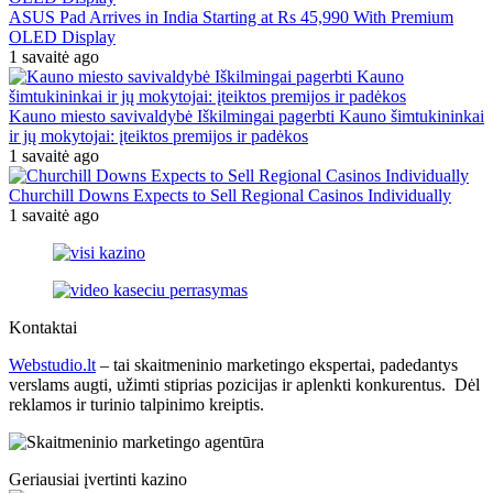
ASUS Pad Arrives in India Starting at Rs 45,990 With Premium
OLED Display
1 savaitė ago
Kauno miesto savivaldybė Iškilmingai pagerbti Kauno šimtukininkai
ir jų mokytojai: įteiktos premijos ir padėkos
1 savaitė ago
Churchill Downs Expects to Sell Regional Casinos Individually
1 savaitė ago
Kontaktai
Webstudio.lt
– tai skaitmeninio marketingo ekspertai, padedantys
verslams augti, užimti stiprias pozicijas ir aplenkti konkurentus. Dėl
reklamos ir turinio talpinimo kreiptis.
Geriausiai įvertinti kazino