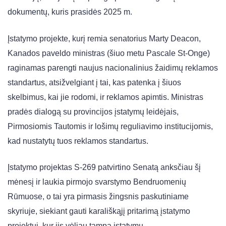
dokumentų, kuris prasidės 2025 m.
Įstatymo projekte, kurį remia senatorius Marty Deacon,
Kanados paveldo ministras (šiuo metu Pascale St-Onge)
raginamas parengti naujus nacionalinius žaidimų reklamos
standartus, atsižvelgiant į tai, kas patenka į šiuos
skelbimus, kai jie rodomi, ir reklamos apimtis. Ministras
pradės dialogą su provincijos įstatymų leidėjais,
Pirmosiomis Tautomis ir lošimų reguliavimo institucijomis,
kad nustatytų tuos reklamos standartus.
Įstatymo projektas S-269 patvirtino Senatą anksčiau šį
mėnesį ir laukia pirmojo svarstymo Bendruomenių
Rūmuose, o tai yra pirmasis žingsnis paskutiniame
skyriuje, siekiant gauti karališkąjį pritarimą įstatymo
projektui, kur jis vėliau tampa įstatymu.