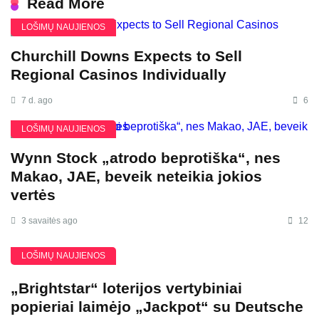
Read More
LOŠIMŲ NAUJIENOS
Churchill Downs Expects to Sell
Regional Casinos Individually
7 d. ago
6
LOŠIMŲ NAUJIENOS
Wynn Stock „atrodo beprotiška“, nes
Makao, JAE, beveik neteikia jokios
vertės
3 savaitės ago
12
LOŠIMŲ NAUJIENOS
„Brightstar“ loterijos vertybiniai
popieriai laimėjo „Jackpot“ su Deutsche