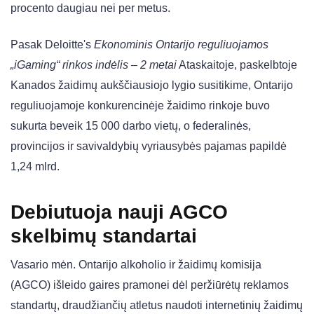
procento daugiau nei per metus.
Pasak Deloitte's
Ekonominis Ontarijo reguliuojamos
„iGaming“ rinkos indėlis – 2 metai
Ataskaitoje, paskelbtoje
Kanados žaidimų aukščiausiojo lygio susitikime, Ontarijo
reguliuojamoje konkurencinėje žaidimo rinkoje buvo
sukurta beveik 15 000 darbo vietų, o federalinės,
provincijos ir savivaldybių vyriausybės pajamas papildė
1,24 mlrd.
Debiutuoja nauji AGCO
skelbimų standartai
Vasario mėn. Ontarijo alkoholio ir žaidimų komisija
(AGCO) išleido gaires pramonei dėl peržiūrėtų reklamos
standartų, draudžiančių atletus naudoti internetinių žaidimų