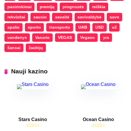
pasirinkimai
premiją
prognozės
reiškia
rekvizitai
sausio
savaitė
savivaldybė
savo
spalio
sporto
transporto
UAB
USD
už
vandenys
Vasario
VEGAS
Vegaso
yra
šansai
žaidėjų
Nauji kazino
Stars Casino
Ocean Casino