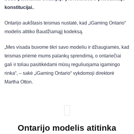
konstitucijai.
.
Ontarijo aukštasis teismas nustatė, kad „iGaming Ontario“
modelis atitiko Baudžiamąjį kodeksą.
„Mes visada buvome tikri savo modeliu ir džiaugiamės, kad
teismas priėmė mums palankų sprendimą, o ontariečiai
gali ir toliau pasitikėdami mūsų reguliuojama igamingo
rinka“, – sakė „iGaming Ontario“ vykdomoji direktorė
Martha Otton.
Ontarijo modelis atitinka