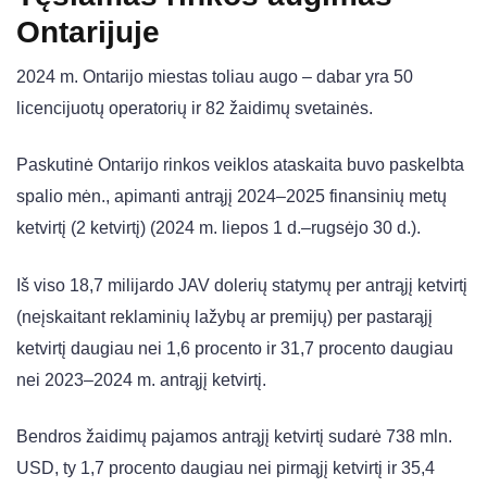
Ontarijuje
2024 m. Ontarijo miestas toliau augo – dabar yra 50
licencijuotų operatorių ir 82 žaidimų svetainės.
Paskutinė Ontarijo rinkos veiklos ataskaita buvo paskelbta
spalio mėn., apimanti antrąjį 2024–2025 finansinių metų
ketvirtį (2 ketvirtį) (2024 m. liepos 1 d.–rugsėjo 30 d.).
Iš viso 18,7 milijardo JAV dolerių statymų per antrąjį ketvirtį
(neįskaitant reklaminių lažybų ar premijų) per pastarąjį
ketvirtį daugiau nei 1,6 procento ir 31,7 procento daugiau
nei 2023–2024 m. antrąjį ketvirtį.
Bendros žaidimų pajamos antrąjį ketvirtį sudarė 738 mln.
USD, ty 1,7 procento daugiau nei pirmąjį ketvirtį ir 35,4