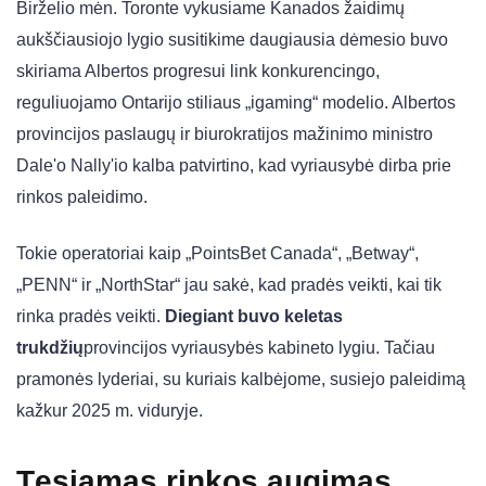
Birželio mėn. Toronte vykusiame Kanados žaidimų
aukščiausiojo lygio susitikime daugiausia dėmesio buvo
skiriama Albertos progresui link konkurencingo,
reguliuojamo Ontarijo stiliaus „igaming“ modelio. Albertos
provincijos paslaugų ir biurokratijos mažinimo ministro
Dale'o Nally'io kalba patvirtino, kad vyriausybė dirba prie
rinkos paleidimo.
Tokie operatoriai kaip „PointsBet Canada“, „Betway“,
„PENN“ ir „NorthStar“ jau sakė, kad pradės veikti, kai tik
rinka pradės veikti.
Diegiant buvo keletas
trukdžių
provincijos vyriausybės kabineto lygiu. Tačiau
pramonės lyderiai, su kuriais kalbėjome, susiejo paleidimą
kažkur 2025 m. viduryje.
Tęsiamas rinkos augimas