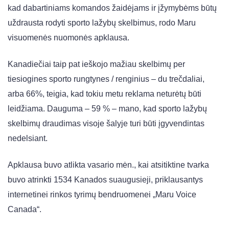
kad dabartiniams komandos žaidėjams ir įžymybėms būtų
uždrausta rodyti sporto lažybų skelbimus, rodo Maru
visuomenės nuomonės apklausa.
Kanadiečiai taip pat ieškojo mažiau skelbimų per
tiesiogines sporto rungtynes ​​/ renginius – du trečdaliai,
arba 66%, teigia, kad tokiu metu reklama neturėtų būti
leidžiama. Dauguma – 59 % – mano, kad sporto lažybų
skelbimų draudimas visoje šalyje turi būti įgyvendintas
nedelsiant.
Apklausa buvo atlikta vasario mėn., kai atsitiktine tvarka
buvo atrinkti 1534 Kanados suaugusieji, priklausantys
internetinei rinkos tyrimų bendruomenei „Maru Voice
Canada“.