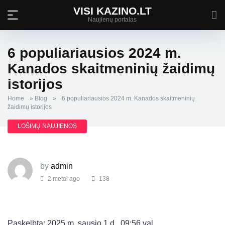
VISI KAZINO.LT
Naujienų portalas
6 populiariausios 2024 m.
Kanados skaitmeninių žaidimų
istorijos
Home
»
Blog
»
6 populiariausios 2024 m. Kanados skaitmeninių
žaidimų istorijos
LOŠIMŲ NAUJIENOS
by
admin
2 metai ago
138
Paskelbta: 2025 m. sausio 1 d., 09:56 val.