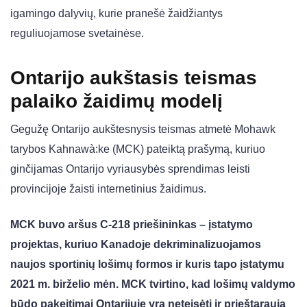
igamingo dalyvių, kurie pranešė žaidžiantys
reguliuojamose svetainėse.
Ontarijo aukštasis teismas
palaiko žaidimų modelį
Gegužę Ontarijo aukštesnysis teismas atmetė Mohawk
tarybos Kahnawà:ke (MCK) pateiktą prašymą, kuriuo
ginčijamas Ontarijo vyriausybės sprendimas leisti
provincijoje žaisti internetinius žaidimus.
MCK buvo aršus C-218 priešininkas – įstatymo
projektas, kuriuo Kanadoje dekriminalizuojamos
naujos sportinių lošimų formos ir kuris tapo įstatymu
2021 m. birželio mėn. MCK tvirtino, kad lošimų valdymo
būdo pakeitimai Ontarijuje yra neteisėti ir prieštarauja