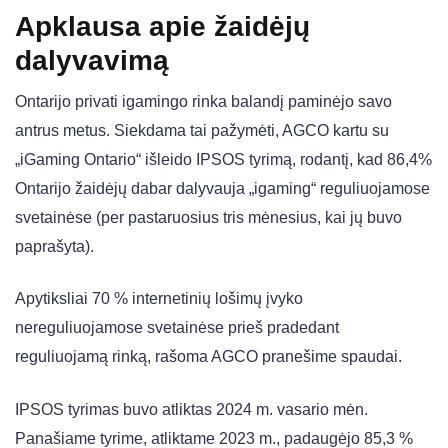
Apklausa apie žaidėjų
dalyvavimą
Ontarijo privati ​​​​igamingo rinka balandį paminėjo savo
antrus metus. Siekdama tai pažymėti, AGCO kartu su
„iGaming Ontario“ išleido IPSOS tyrimą, rodantį, kad 86,4%
Ontarijo žaidėjų dabar dalyvauja „igaming“ reguliuojamose
svetainėse (per pastaruosius tris mėnesius, kai jų buvo
paprašyta).
Apytiksliai 70 % internetinių lošimų įvyko
nereguliuojamose svetainėse prieš pradedant
reguliuojamą rinką, rašoma AGCO pranešime spaudai.
IPSOS tyrimas buvo atliktas 2024 m. vasario mėn.
Panašiame tyrime, atliktame 2023 m., padaugėjo 85,3 %