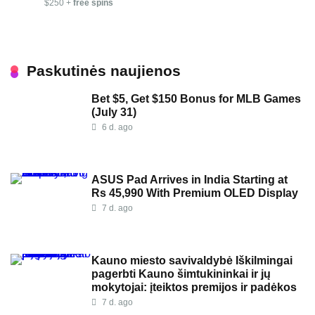
$250 +
free spins
Paskutinės naujienos
Bet $5, Get $150 Bonus for MLB Games
(July 31)
6 d. ago
ASUS Pad Arrives in India Starting at
Rs 45,990 With Premium OLED Display
7 d. ago
Kauno miesto savivaldybė Iškilmingai
pagerbti Kauno šimtukininkai ir jų
mokytojai: įteiktos premijos ir padėkos
7 d. ago