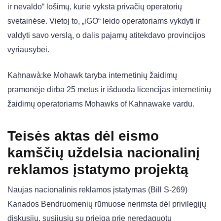
ir nevaldo“ lošimų, kurie vyksta privačių operatorių
svetainėse. Vietoj to, „iGO“ leido operatoriams vykdyti ir
valdyti savo verslą, o dalis pajamų atitekdavo provincijos
vyriausybei.
Kahnawà:ke Mohawk taryba internetinių žaidimų
pramonėje dirba 25 metus ir išduoda licencijas internetinių
žaidimų operatoriams Mohawks of Kahnawake vardu.
Teisės aktas dėl eismo
kamščių uždelsia nacionalinį
reklamos įstatymo projektą
Naujas nacionalinis reklamos įstatymas (Bill S-269)
Kanados Bendruomenių rūmuose nerimsta dėl privilegijų
diskusijų, susijusių su prieiga prie neredaguotų