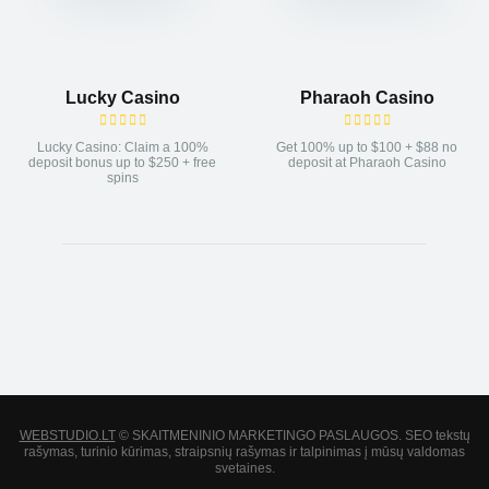
Lucky Casino
Pharaoh Casino
Lucky Casino: Claim a 100%
Get 100% up to $100 + $88 no
deposit bonus up to $250 + free
deposit at Pharaoh Casino
spins
WEBSTUDIO.LT
© SKAITMENINIO MARKETINGO PASLAUGOS. SEO tekstų
rašymas, turinio kūrimas, straipsnių rašymas ir talpinimas į mūsų valdomas
svetaines.