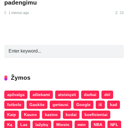
padengimu
1 mėnuo ago
23
Žymos
apžvalga
atliekami
atsisiųsti
darbai
dėl
futbolo
Gaukite
geriausi
Google
iš
kad
Kaip
Kauno
kazino
kodai
koeficientai
Ką
Las
lažybų
Miesto
mėn
NBA
NFL