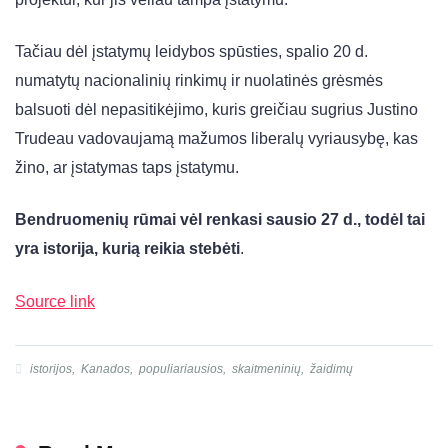
Tačiau dėl įstatymų leidybos spūsties, spalio 20 d.
numatytų nacionalinių rinkimų ir nuolatinės grėsmės
balsuoti dėl nepasitikėjimo, kuris greičiau sugrius Justino
Trudeau vadovaujamą mažumos liberalų vyriausybę, kas
žino, ar įstatymas taps įstatymu.
Bendruomenių rūmai vėl renkasi sausio 27 d., todėl tai
yra istorija, kurią reikia stebėti
.
Source link
istorijos
,
Kanados
,
populiariausios
,
skaitmeninių
,
žaidimų