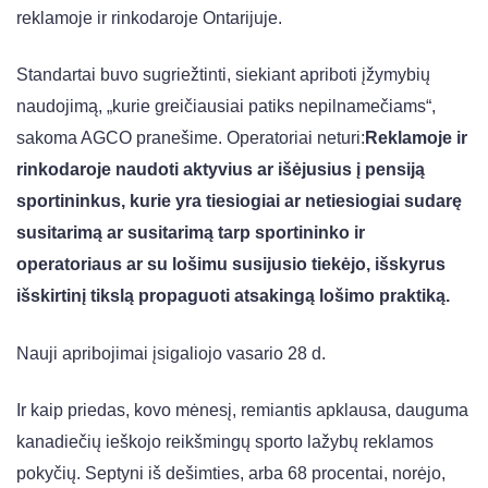
reklamoje ir rinkodaroje Ontarijuje.
Standartai buvo sugriežtinti, siekiant apriboti įžymybių
naudojimą, „kurie greičiausiai patiks nepilnamečiams“,
sakoma AGCO pranešime. Operatoriai neturi:
Reklamoje ir
rinkodaroje naudoti aktyvius ar išėjusius į pensiją
sportininkus, kurie yra tiesiogiai ar netiesiogiai sudarę
susitarimą ar susitarimą tarp sportininko ir
operatoriaus ar su lošimu susijusio tiekėjo, išskyrus
išskirtinį tikslą propaguoti atsakingą lošimo praktiką.
Nauji apribojimai įsigaliojo vasario 28 d.
Ir kaip priedas, kovo mėnesį, remiantis apklausa, dauguma
kanadiečių ieškojo reikšmingų sporto lažybų reklamos
pokyčių. Septyni iš dešimties, arba 68 procentai, norėjo,