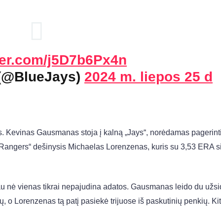
tter.com/j5D7b6Px4n
 (@BlueJays)
2024 m. liepos 25 d
s. Kevinas Gausmanas stoja į kalną „Jays“, norėdamas pagerint
 „Rangers“ dešinysis Michaelas Lorenzenas, kuris su 3,53 ERA s
iau nė vienas tikrai nepajudina adatos. Gausmanas leido du užsi
tų, o Lorenzenas tą patį pasiekė trijuose iš paskutinių penkių. Ki