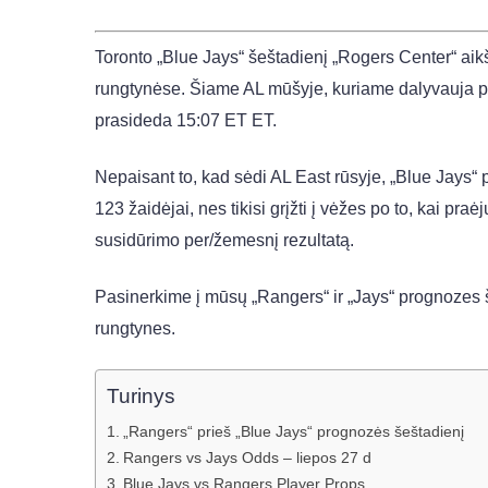
Toronto „Blue Jays“ šeštadienį „Rogers Center“ aikš
rungtynėse. Šiame AL mūšyje, kuriame dalyvauja pr
prasideda 15:07 ET ET.
Nepaisant to, kad sėdi AL East rūsyje, „Blue Jays“ 
123 žaidėjai, nes tikisi grįžti į vėžes po to, kai pr
susidūrimo per/žemesnį rezultatą.
Pasinerkime į mūsų „Rangers“ ir „Jays“ prognozes 
rungtynes.
Turinys
„Rangers“ prieš „Blue Jays“ prognozės šeštadienį
Rangers vs Jays Odds – liepos 27 d
Blue Jays vs Rangers Player Props