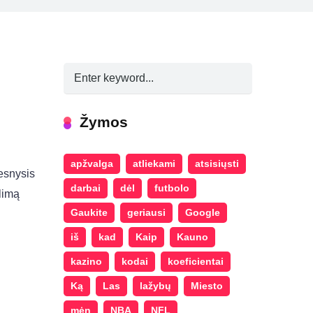
Žymos
apžvalga
atliekami
atsisiųsti
esnysis
darbai
dėl
futbolo
limą
Gaukite
geriausi
Google
iš
kad
Kaip
Kauno
kazino
kodai
koeficientai
Ką
Las
lažybų
Miesto
mėn
NBA
NFL