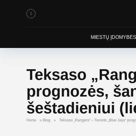
MIESTŲ ĮDOMYBĖ
Teksaso „Rang
prognozės, šan
šeštadieniui (l
Home
»
Blog
»
Teksaso „Rangers“ – Toronto „Blue Jays“ progno