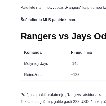
Pateikite man motyvuotus „Rangers“ kaip trumpo keli
Šeštadienio MLB pasirinkimas:
Rangers vs Jays Od
Komanda
Pinigų linija
Mėlynieji Jays
-145
Reindžeriai
+123
Praėjusią naktį pralaimėję „Rangers“ atsiduria kai
Teksaso sugrįžimą, galite gauti 223 USD išmoką 