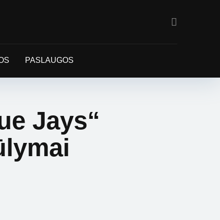
OS
PASLAUGOS
ue Jays“
ūlymai