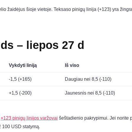
o žaidėjus šioje vietoje. Teksaso pinigų linija (+123) yra žings
ds – liepos 27 d
Vykdyti liniją
Iš viso
-1,5 (+165)
Daugiau nei 8,5 (-110)
+1,5 (-200)
Jaunesnis nei 8,5 (-110)
p
+123 pinigų linijos varžovai
šeštadienio pakrypimui. Jei norite 
už 100 USD statymą.