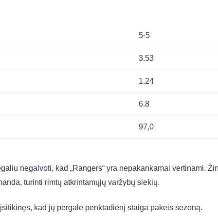
5-5
3.53
1.24
6.8
97,0
egaliu negalvoti, kad „Rangers“ yra nepakankamai vertinami. Ž
omanda, turinti rimtų atkrintamųjų varžybų siekių.
 įsitikinęs, kad jų pergalė penktadienį staiga pakeis sezoną.