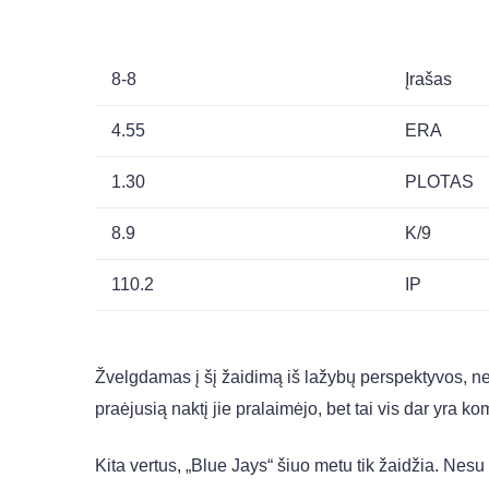
8-8
Įrašas
4.55
ERA
1.30
PLOTAS
8.9
K/9
110.2
IP
Žvelgdamas į šį žaidimą iš lažybų perspektyvos, n
praėjusią naktį jie pralaimėjo, bet tai vis dar yra k
Kita vertus, „Blue Jays“ šiuo metu tik žaidžia. Nesu