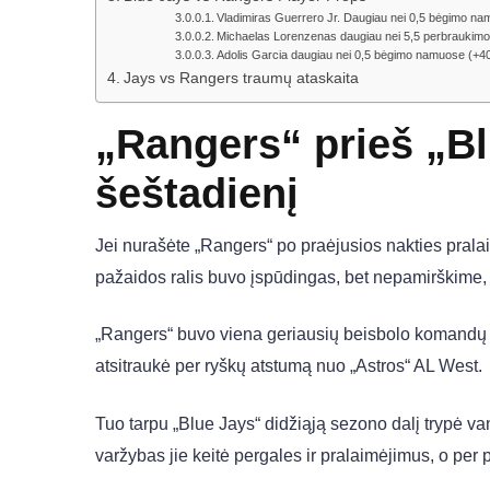
Vladimiras Guerrero Jr. Daugiau nei 0,5 bėgimo na
Michaelas Lorenzenas daugiau nei 5,5 perbraukimo
Adolis Garcia daugiau nei 0,5 bėgimo namuose (+4
Jays vs Rangers traumų ataskaita
„Rangers“ prieš „B
šeštadienį
Jei nurašėte „Rangers“ po praėjusios nakties pralai
pažaidos ralis buvo įspūdingas, bet nepamirškime, 
„Rangers“ buvo viena geriausių beisbolo komandų per
atsitraukė per ryškų atstumą nuo „Astros“ AL West.
Tuo tarpu „Blue Jays“ didžiąją sezono dalį trypė va
varžybas jie keitė pergales ir pralaimėjimus, o per p