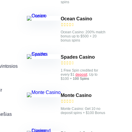
spins
Ocean Casino
Ocean Casino: 200% match
bonus up to $500 + 20
bonus spins
Spades Casino
vintosios
1 Free Spin credited for
every $1
deposit
. Up to
$100 +
100 Spins
r
Monte Casino
Monte Casino: Get 10 no
deposit spins + $100 Bonus
šešias