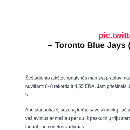
pic.twi
– Toronto Blue Jays
Šeštadienio aikštės rungtynės man yra praplovima
nuviliantį 8–8 rekordą ir 4,55 ERA. Jam priešinsis
5.
Abu startuoliai šį sezoną turėjo savo akimirkų, tač
važiavimus ar mažiau per du iš paskutinių trijų star
tariant, tai monetos vartymas.