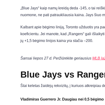
„Blue Jays“ kaip namų kreidą deda -145, o tai reiš
nuomone, ne pati patraukliausia kaina. Jays šiuo 
Kalbant apie bėgimo liniją, Toronto užduotis yra p
koeficientu. Jei manote, kad „Rangers“ gali išlaikyt
jų +1,5 bėgimo linijos kaina yra stačia –200.
Šansai liepos 27 d. Peržiūrėkite geriausius
MLB la
Blue Jays vs Range
Štai keletas žaidėjų rekvizitų, į kuriuos atkreipiau
Vladimiras Guerrero Jr. Daugiau nei 0,5 bėgimo