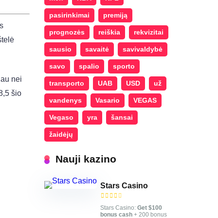
pasirinkimai
premiją
os
prognozės
reiškia
rekvizitai
telė
sausio
savaitė
savivaldybė
savo
spalio
sporto
iau nei
transporto
UAB
USD
už
8,5 šio
vandenys
Vasario
VEGAS
Vegaso
yra
šansai
žaidėjų
Nauji kazino
Stars Casino
Stars Casino:
Get $100
bonus cash
+ 200 bonus