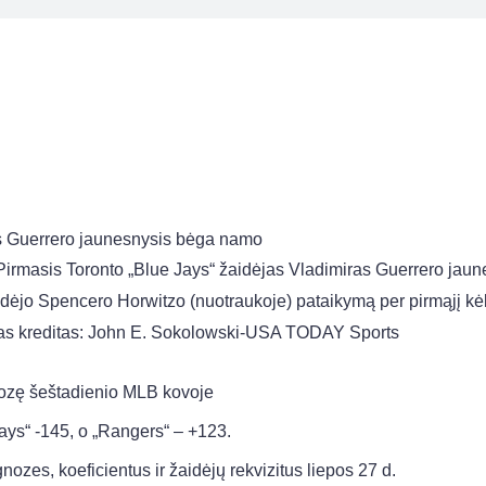
 Pirmasis Toronto „Blue Jays“ žaidėjas Vladimiras Guerrero jaun
idėjo Spencero Horwitzo (nuotraukoje) pataikymą per pirmąjį kė
mas kreditas: John E. Sokolowski-USA TODAY Sports
ozę šeštadienio MLB kovoje
ays“ -145, o „Rangers“ – +123.
ozes, koeficientus ir žaidėjų rekvizitus liepos 27 d.