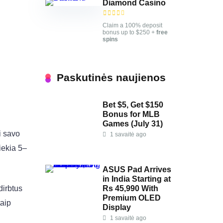
Diamond Casino
Claim a 100% deposit
bonus up to $250 +
free
spins
Paskutinės naujienos
Bet $5, Get $150
Bonus for MLB
Games (July 31)
i savo
1 savaitė ago
iekia 5–
ASUS Pad Arrives
in India Starting at
Rs 45,990 With
dirbtus
Premium OLED
taip
Display
1 savaitė ago