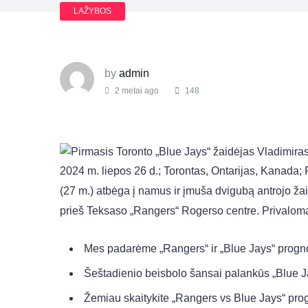
LAŽYBOS
by
admin
2 metai ago
148
2024 m. liepos 26 d.; Torontas, Ontarijas, Kanada;
(27 m.) atbėga į namus ir įmuša dvigubą antrojo ža
prieš Teksaso „Rangers“ Rogerso centre. Privalo
Mes padarėme „Rangers“ ir „Blue Jays“ progn
Šeštadienio beisbolo šansai palankūs „Blue J
Žemiau skaitykite „Rangers vs Blue Jays“ progn