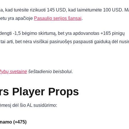
kia, kad turėsite rizikuoti 145 USD, kad laimėtumėte 100 USD. 
metu yra apačioje
Pasaulio serijos šansai
.
adengti -1,5 bėgimo skirtumą, bet yra apdovanotas +165 pinigų
i tai arti, bet nėra visiškai pasiruošęs paspausti gaiduką dėl nus
žybų svetainė
šeštadienio beisbolui.
rs Player Props
 dėmesį dėl šio AL susidūrimo:
 namo (+475)