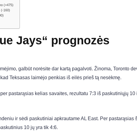
mo (+475)
 (-160)
00)
lue Jays“ prognozės
mėjimo, galbūt norėsite dar kartą pagalvoti. Žinoma, Toronto de
kad Teksasas laimėjo penkias iš eilės prieš tą nesėkmę.
 pastarąsias kelias savaites, rezultatu 7:3 iš paskutiniųjų 10 i
ndeniu ir sėdi paskutiniai apkrautame AL East. Per pastarąsias 
askutinius 10 jų yra tik 4:6.