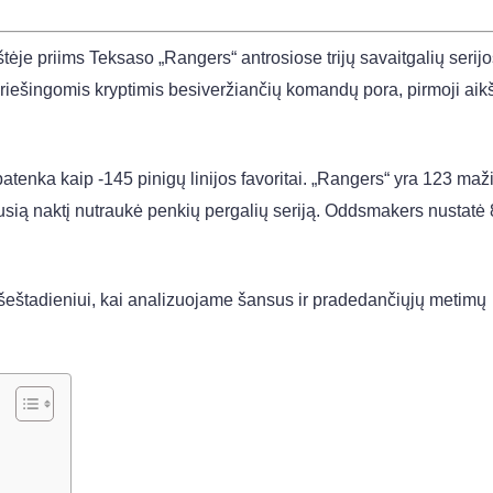
tėje priims Teksaso „Rangers“ antrosiose trijų savaitgalių serij
iešingomis kryptimis besiveržiančių komandų pora, pirmoji aikš
patenka kaip -145 pinigų linijos favoritai. „Rangers“ yra 123 maž
aėjusią naktį nutraukė penkių pergalių seriją. Oddsmakers nustatė 
šeštadieniui, kai analizuojame šansus ir pradedančiųjų metimų