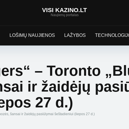
VISI KAZINO.LT
Naujienų portalas
S
LOŠIMŲ NAUJIENOS
LAŽYBOS
TECHNOLOGIJ
ers“ – Toronto „Bl
sai ir žaidėjų pasi
iepos 27 d.)
zės, šansai ir žaidėjų pasiūlymai šeštadieniui (liepos 27 d.)